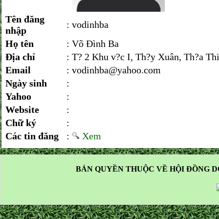
Tên đăng
:
vodinhba
nhập
Họ tên
:
Võ Đình Ba
Địa chỉ
:
T? 2 Khu v?c I, Th?y Xuân, Th?a Th
Email
:
vodinhba@yahoo.com
Ngày sinh
:
Yahoo
:
Website
:
Chữ ký
:
Các tin đăng
:
Xem
BẢN QUYỀN THUỘC VỀ HỘI ĐỒNG D