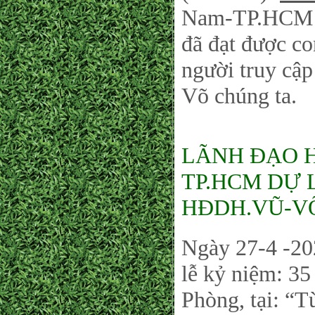
Nam-TP.HCM sá
đã đạt được co
người truy cậ
Võ chúng ta.
LÃNH ĐẠO 
TP.HCM DỰ 
HĐDH.VŨ-VÕ
Ngày 27-4 -20
lễ kỷ niệm: 3
Phòng, tại: “