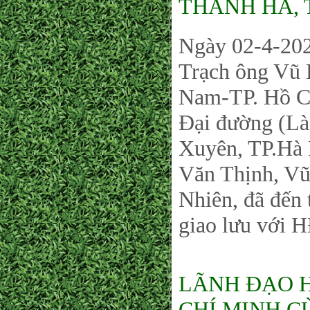
THANH HÀ, 
Ngày 02-4-202
Trạch ông Vũ
Nam-TP. Hồ Ch
Đại đường (L
Xuyên, TP.Hà 
Văn Thịnh, Vũ
Nhiên, đã đến
giao lưu với
LÃNH ĐẠO 
CHÍ MINH C