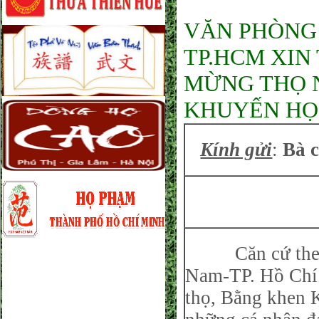
VĂN PHÒNG
TP.HCM XIN
MỪNG THỌ 
KHUYẾN HỌC
Kính gửi
:
Bà 
Căn cứ theo 
Nam-TP. Hồ Chí
thọ, Bằng khen 