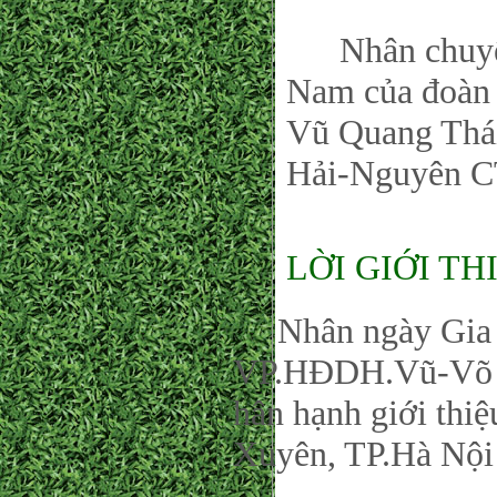
Nhân chuyến đ
Nam của đoàn
Vũ Quang Thá
Hải-Nguyên C
LỜI GIỚI TH
Nhân ngày Gia đ
VP.HĐDH.Vũ-Võ P
hân hạnh giới thi
Xuyên, TP.Hà Nội