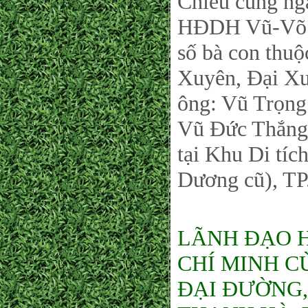
Chiều cùng ng
HĐDH Vũ-Võ P
số bà con thu
Xuyên, Đại Xu
ông: Vũ Trọng
Vũ Đức Thắng 
tại Khu Di tí
Dương cũ), TP
LÃNH ĐẠO 
CHÍ MINH C
ĐẠI ĐƯỜNG,