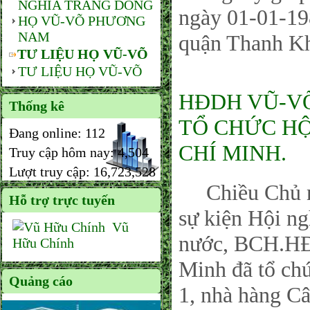
NGHĨA TRANG DÒNG
ngày 01-01-198
HỌ VŨ-VÕ PHƯƠNG
NAM
quận Thanh Kh
TƯ LIỆU HỌ VŨ-VÕ
TƯ LIỆU HỌ VŨ-VÕ
HĐDH VŨ-VÕ
Thống kê
TỔ CHỨC HỘ
Đang online:
112
CHÍ MINH.
Truy cập hôm nay:
4,504
Lượt truy cập:
16,723,528
Chiều Chủ nhậ
Hỗ trợ trực tuyến
sự kiện Hội n
Vũ
nước, BCH.H
Hữu Chính
Minh đã tổ ch
Quảng cáo
1, nhà hàng Câ