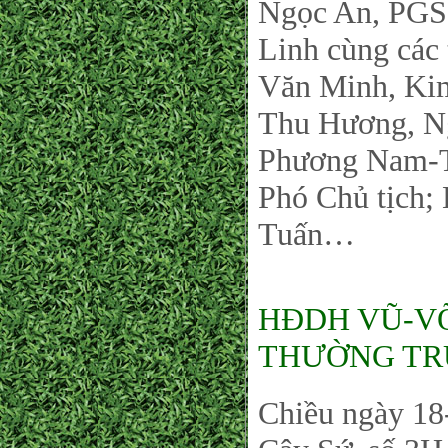
Ngọc An, PGS
Linh cùng các
Văn Minh, Ki
Thu Hương, 
Phương Nam-T
Phó Chủ tịch;
Tuấn…
HĐDH VŨ-V
THƯỜNG TR
Chiều ngày 18