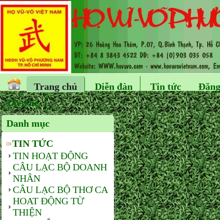
Trang chủ
Diễn đàn
Tin tức
Đăng
Liên hệ
Danh mục
TIN TỨC
TIN HOẠT ĐỘNG
CÂU LẠC BỘ DOANH
NHÂN
CÂU LẠC BỘ THƠ CA
HOAT ĐỘNG TỪ
THIỆN