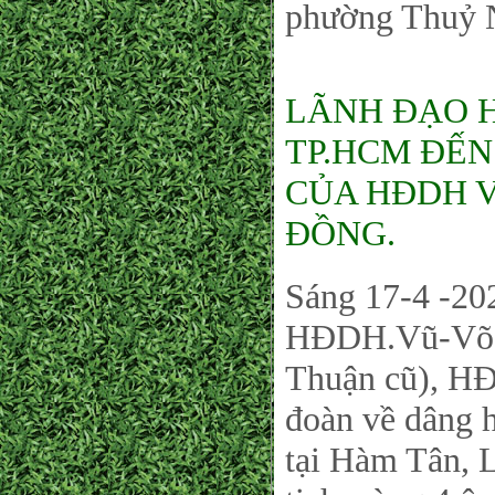
phường Thuỷ 
LÃNH ĐẠO 
TP.HCM ĐẾN
CỦA HĐDH V
ĐỒNG.
Sáng 17-4 -202
HĐDH.Vũ-Võ H
Thuận cũ), 
đoàn về dâng 
tại Hàm Tân, 