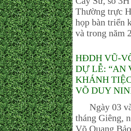
Cây Sứ, số 3H
Thường trực
họp bàn triển 
và trong năm 
HĐDH VŨ-VÕ
DỰ LỄ: “AN
KHÁNH TIỆ
VÕ DUY NIN
Ngày 03 và 0
tháng Giêng, 
Võ Quang Bảo