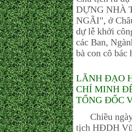
DỰNG NHÀ 
NGÃI", ở Châu
dự lễ khởi côn
các Ban, Ngàn
bà con cô bác 
LÃNH ĐẠO 
CHÍ MINH Đ
TỔNG ĐỐC V
Chiều ngày 2
tịch HĐDH Vũ