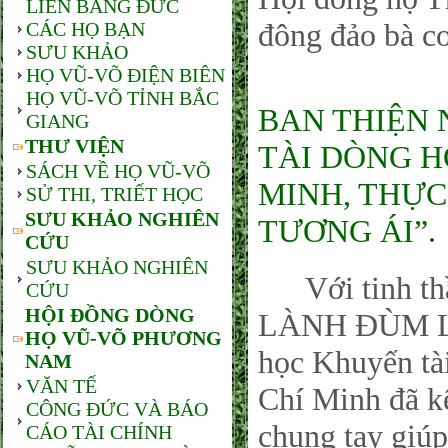
LIÊN BANG ĐỨC
đông đảo bà c
CÁC HỌ BẠN
SƯU KHẢO
HỌ VŨ-VÕ ĐIỆN BIÊN
HỌ VŨ-VÕ TỈNH BẮC
BAN THIỆN
GIANG
THƯ VIỆN
TÀI DÒNG H
SÁCH VỀ HỌ VŨ-VÕ
MINH, THỰC
SỬ THI, TRIẾT HỌC
SƯU KHẢO NGHIÊN
TƯƠNG ÁI”.
CỨU
SƯU KHẢO NGHIÊN
Với tinh t
CỨU
HỘI ĐỒNG DÒNG
LÀNH ĐÙM LÁ
HỌ VŨ-VÕ PHƯƠNG
học Khuyến t
NAM
VĂN TẾ
Chí Minh đã kê
CÔNG ĐỨC VÀ BÁO
chung tay giúp
CÁO TÀI CHÍNH