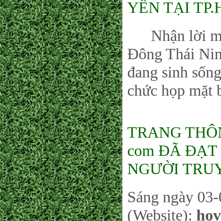
YÊN TẠI TP.
Nhận lời mời
Đông Thái Nin
đang sinh sống
chức họp mặt 
TRANG THÔNG
com ĐÃ ĐẠT 
NGƯỜI TRUY
Sáng ngày 03-
(Website):
hov