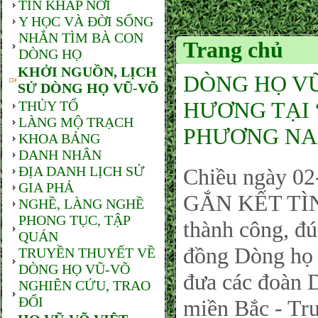
TIN KHẮP NƠI
Y HỌC VÀ ĐỜI SỐNG
NHẮN TÌM BÀ CON
Trang chủ
DÒNG HỌ
KHỞI NGUỒN, LỊCH
DÒNG HỌ VŨ
SỬ DÒNG HỌ VŨ-VÕ
HƯƠNG TẠI
THỦY TỔ
LÀNG MỘ TRẠCH
PHƯƠNG NA
KHOA BẢNG
DANH NHÂN
ĐỊA DANH LỊCH SỬ
Chiều ngày 0
GIA PHẢ
GẮN KẾT TÌ
NGHỀ, LÀNG NGHỀ
PHONG TỤC, TẬP
thành công, đ
QUÁN
đồng Dòng họ
TRUYỀN THUYẾT VỀ
DÒNG HỌ VŨ-VÕ
đưa các đoàn 
NGHIÊN CỨU, TRAO
ĐỔI
miền Bắc - Tr