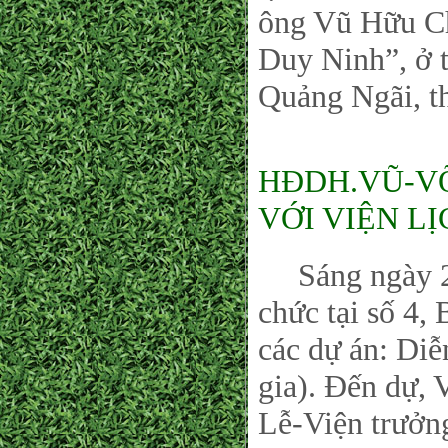
ông Vũ Hữu Ch
Duy Ninh”, ở 
Quảng Ngãi, t
HĐDH.VŨ-V
VỚI VIỆN L
Sáng ngày 21-
chức tại số 4,
các dự án: Di
gia). Đến dự,
Lễ-Viện trưởn