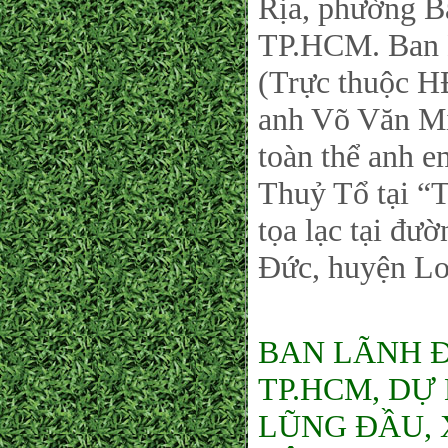
Rịa, phường B
TP.HCM. Ban 
(Trực thuộc 
anh Võ Văn Mi
toàn thể anh 
Thuỷ Tổ tại 
tọa lạc tại đư
Đức, huyện Lo
BAN LÃNH 
TP.HCM, DỰ
LŨNG ĐẦU, 