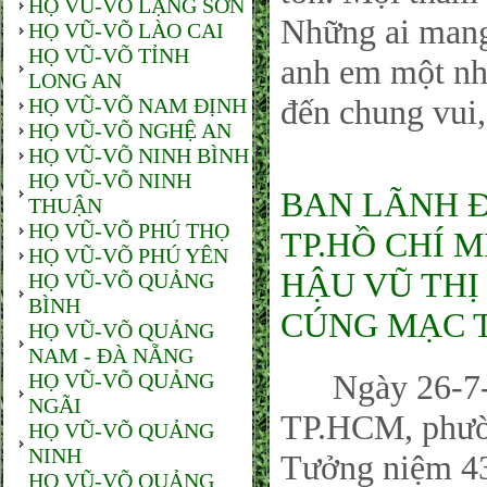
HỌ VŨ-VÕ LẠNG SƠN
Những ai man
HỌ VŨ-VÕ LÀO CAI
HỌ VŨ-VÕ TỈNH
anh em một nhà
LONG AN
đến chung vui,
HỌ VŨ-VÕ NAM ĐỊNH
HỌ VŨ-VÕ NGHỆ AN
HỌ VŨ-VÕ NINH BÌNH
HỌ VŨ-VÕ NINH
BAN LÃNH 
THUẬN
HỌ VŨ-VÕ PHÚ THỌ
TP.HỒ CHÍ 
HỌ VŨ-VÕ PHÚ YÊN
HẬU VŨ THỊ
HỌ VŨ-VÕ QUẢNG
BÌNH
CÚNG MẠC T
HỌ VŨ-VÕ QUẢNG
NAM - ĐÀ NẴNG
Ngày 26-7-20
HỌ VŨ-VÕ QUẢNG
NGÃI
TP.HCM, phườn
HỌ VŨ-VÕ QUẢNG
NINH
Tưởng niệm 43
HỌ VŨ-VÕ QUẢNG