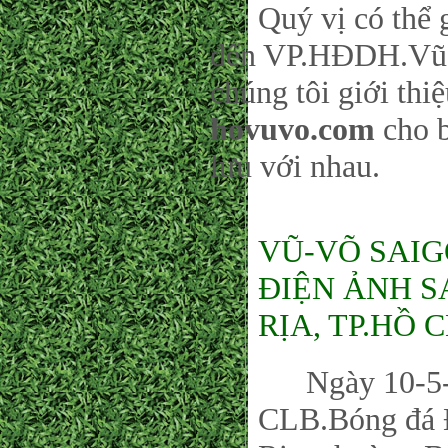
Quý vị có thể gử
đến VP.HĐDH.Vũ-
chúng tôi giới thi
hovuvo.com
cho b
lưu với nhau.
VŨ-VÕ SAIG
ĐIỆN ẢNH S
RỊA, TP.HỒ 
Ngày 10-5-20
CLB.Bóng đá Đ