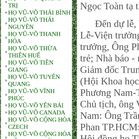
Ngọc Toàn tạ 
TRỊ
HỌ VŨ-VÕ THÁI BÌNH
HỌ VŨ-VÕ THÁI
Đến dự lễ, V
NGUYÊN
Lễ-Viện trưởn
HỌ VŨ-VÕ THANH
HÓA
trưởng, Ông 
HỌ VŨ-VÕ THỪA
THIÊN HUẾ
trẻ; Nhà báo 
HỌ VŨ-VÕ TIỀN
Giám đốc Trun
GIANG
HỌ VŨ-VÕ TUYÊN
(Hội Khoa họ
QUANG
Phương Nam-T
HỌ VŨ-VÕ VĨNH
PHÚC
Chủ tịch, ông
HỌ VŨ-VÕ YÊN BÁI
HỌ VŨ-VÕ CANADA
Nam: Ông Trần
HỌ VŨ-VÕ CỘNG HÒA
Phan TP.HCM:
CZECH
HỌ VŨ-VÕ CỘNG HÒA
Hội đồng họ 