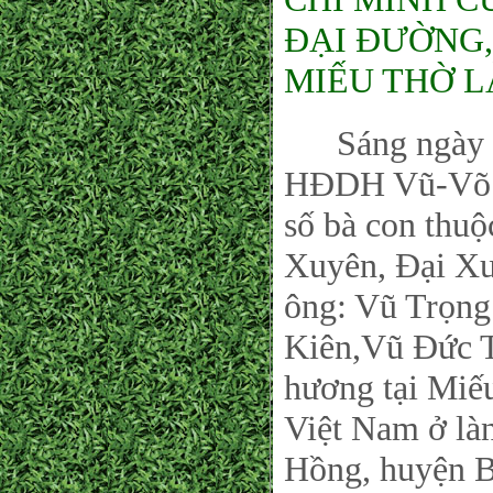
ĐẠI ĐƯỜNG
MIẾU THỜ L
Sáng ngày 02
HĐDH Vũ-Võ P
số bà con thu
Xuyên, Đại Xu
ông: Vũ Trọng
Kiên,Vũ Đức T
hương tại Miế
Việt Nam ở là
Hồng, huyện B