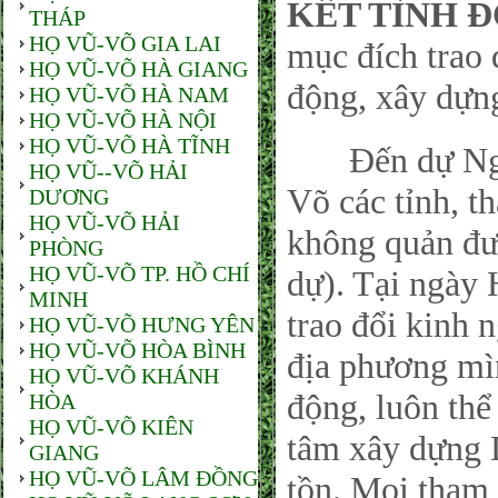
KẾT TÌNH 
THÁP
HỌ VŨ-VÕ GIA LAI
mục đích trao 
HỌ VŨ-VÕ HÀ GIANG
động, xây dựn
HỌ VŨ-VÕ HÀ NAM
HỌ VŨ-VÕ HÀ NỘI
HỌ VŨ-VÕ HÀ TĨNH
Đến dự Ngày
HỌ VŨ--VÕ HẢI
Võ các tỉnh, t
DƯƠNG
HỌ VŨ-VÕ HẢI
không quản đư
PHÒNG
HỌ VŨ-VÕ TP. HỒ CHÍ
dự). Tại ngày 
MINH
trao đổi kinh
HỌ VŨ-VÕ HƯNG YÊN
HỌ VŨ-VÕ HÒA BÌNH
địa phương mìn
HỌ VŨ-VÕ KHÁNH
động, luôn thể 
HÒA
HỌ VŨ-VÕ KIÊN
tâm xây dựng 
GIANG
HỌ VŨ-VÕ LÂM ĐỒNG
tồn. Mọi tham 