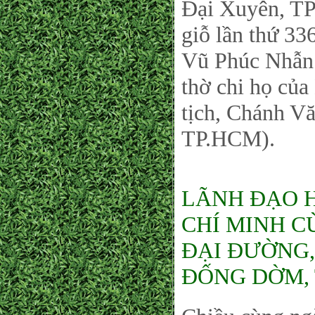
Đại Xuyên, TP
giỗ lần thứ 3
Vũ Phúc Nhẫn 
thờ chi họ củ
tịch, Chánh 
TP.HCM).
LÃNH ĐẠO 
CHÍ MINH C
ĐẠI ĐƯỜNG,
ĐỐNG DỜM, 