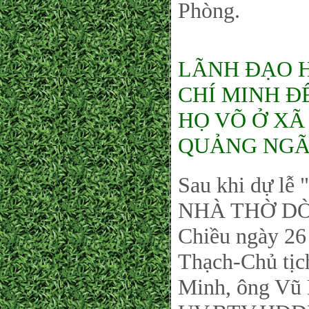
Phòng.
LÃNH ĐẠO 
CHÍ MINH Đ
HỌ VÕ Ở XÃ
QUẢNG NGÃ
Sau khi dự 
NHÀ THỜ DÒ
Chiều ngày 26
Thạch-Chủ tị
Minh, ông Vũ