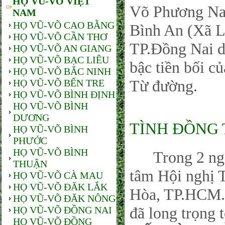
HỌ VŨ-VÕ VIỆT
Võ Phương Nam
NAM
HỌ VŨ-VÕ CAO BẰNG
Bình An (Xã L
HỌ VŨ-VÕ CẦN THƠ
TP.Đồng Nai 
HỌ VŨ-VÕ AN GIANG
HỌ VŨ-VÕ BẠC LIÊU
bậc tiền bối c
HỌ VŨ-VÕ BẮC NINH
Từ đường.
HỌ VŨ-VÕ BẾN TRE
HỌ VŨ-VÕ BÌNH ĐỊNH
HỌ VŨ-VÕ BÌNH
DƯƠNG
TÌNH ĐỒNG 
HỌ VŨ-VÕ BÌNH
PHƯỚC
HỌ VŨ-VÕ BÌNH
Trong 2 ngày 
THUẬN
tâm Hội nghị 
HỌ VŨ-VÕ CÀ MAU
HỌ VŨ-VÕ ĐĂK LẮK
Hòa, TP.HCM.
HỌ VŨ-VÕ ĐĂK NÔNG
đã long trọng t
HỌ VŨ-VÕ ĐỒNG NAI
HỌ VŨ-VÕ ĐỒNG