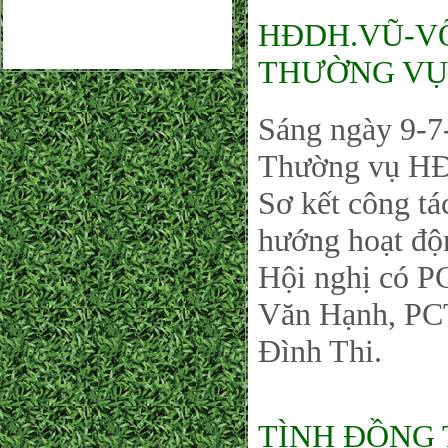
HĐDH.VŨ-VÕ
THƯỜNG VỤ
Sáng ngày 9-7
Thường vụ HĐ
Sơ kết công t
hướng hoạt độ
Hội nghị có P
Văn Hạnh, PCT
Đình Thi.
TÌNH ĐỒNG