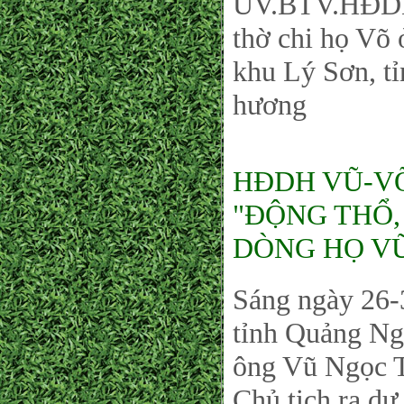
UV.BTV.HĐDH 
thờ chi họ Võ
khu Lý Sơn, t
hương
HĐDH VŨ-VÕ
"ĐỘNG THỔ,
DÒNG HỌ VŨ
Sáng ngày 26
tỉnh Quảng N
ông Vũ Ngọc T
Chủ tịch ra