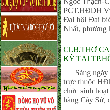
Ngọc Thạch-Ch
PCT.HĐDH Vũ
Đại hội Đại bi
Nhất, phường
CLB.THƠ CA
KỲ TẠI TP.H
Sáng ngày 12
trực thuộc H
chức sinh hoạt
hàng Cây Sứ,