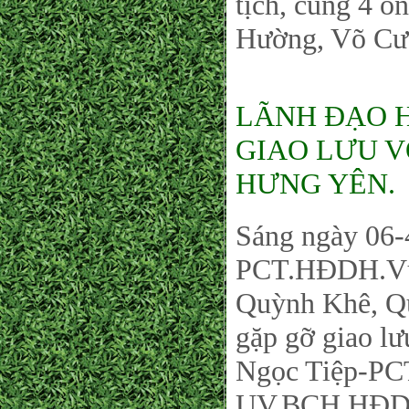
tịch, cùng 4 
Hường, Võ Cư
LÃNH ĐẠO 
GIAO LƯU V
HƯNG YÊN.
Sáng ngày 06-
PCT.HĐDH.Vũ
Quỳnh Khê, Qu
gặp gỡ giao l
Ngọc Tiệp-PC
UV.BCH.HĐDH.