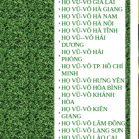
HỌ VŨ-VÕ GIA LAI
HỌ VŨ-VÕ HÀ GIANG
HỌ VŨ-VÕ HÀ NAM
HỌ VŨ-VÕ HÀ NỘI
HỌ VŨ-VÕ HÀ TĨNH
HỌ VŨ--VÕ HẢI
DƯƠNG
HỌ VŨ-VÕ HẢI
PHÒNG
HỌ VŨ-VÕ TP. HỒ CHÍ
MINH
HỌ VŨ-VÕ HƯNG YÊN
HỌ VŨ-VÕ HÒA BÌNH
HỌ VŨ-VÕ KHÁNH
HÒA
HỌ VŨ-VÕ KIÊN
GIANG
HỌ VŨ-VÕ LÂM ĐỒNG
HỌ VŨ-VÕ LẠNG SƠN
HỌ VŨ-VÕ LÀO CAI