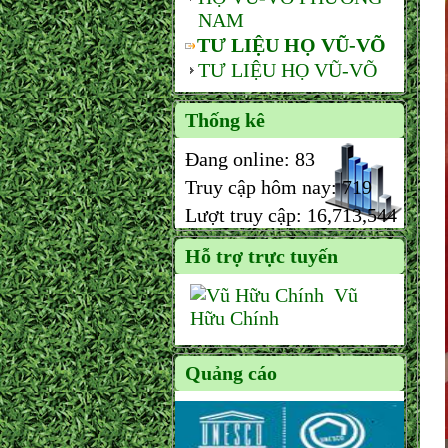
NAM
TƯ LIỆU HỌ VŨ-VÕ
TƯ LIỆU HỌ VŨ-VÕ
Thống kê
Đang online:
83
Truy cập hôm nay:
719
Lượt truy cập:
16,713,544
Hỗ trợ trực tuyến
Vũ
Hữu Chính
Quảng cáo