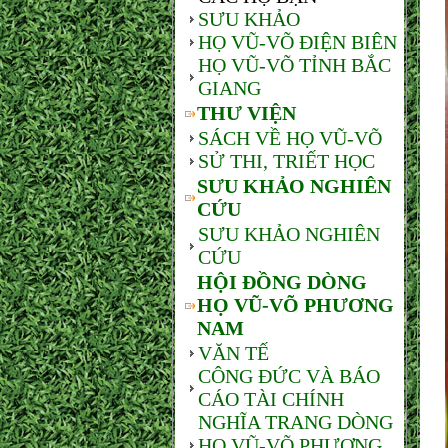
SƯU KHẢO
HỌ VŨ-VÕ ĐIỆN BIÊN
HỌ VŨ-VÕ TỈNH BẮC
GIANG
THƯ VIỆN
SÁCH VỀ HỌ VŨ-VÕ
SỬ THI, TRIẾT HỌC
SƯU KHẢO NGHIÊN
CỨU
SƯU KHẢO NGHIÊN
CỨU
HỘI ĐỒNG DÒNG
HỌ VŨ-VÕ PHƯƠNG
NAM
VĂN TẾ
CÔNG ĐỨC VÀ BÁO
CÁO TÀI CHÍNH
NGHĨA TRANG DÒNG
HỌ VŨ-VÕ PHƯƠNG