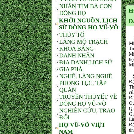
NHẮN TÌM BÀ CON
H
DÒNG HỌ
KHỞI NGUỒN, LỊCH
Đ
SỬ DÒNG HỌ VŨ-VÕ
THỦY TỔ
Ng
LÀNG MỘ TRẠCH
Mi
KHOA BẢNG
Tr
Mi
DANH NHÂN
họ
ĐỊA DANH LỊCH SỬ
Mi
GIA PHẢ
NGHỀ, LÀNG NGHỀ
Sa
Đặ
PHONG TỤC, TẬP
Th
QUÁN
cu
TRUYỀN THUYẾT VỀ
Đạ
DÒNG HỌ VŨ-VÕ
Qu
Qu
NGHIÊN CỨU, TRAO
Qu
ĐỔI
Li
HỌ VŨ-VÕ VIỆT
Đặ
ti
NAM