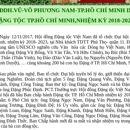
ĐDH.VŨ-VÕ PHƯƠNG NAM-TP.HỒ CHÍ MINH DƯ
ẶNG TỘC TP.HỒ CHÍ MINH,NHIỆM KỲ 2018-20
ày 12/11/2017, Hội đồng Đặng tộc Việt Nam đã tổ chức Đại hội 
nh, nhiệm kỳ 2018- 2023, tại Nhà khách TDTT Phú Thọ- quận 11. Đế
ung tâm UNESCO nghiên cứu Văn hóa các Dòng họ Việt Nam,
nh (ông Đặng Vũ Bổng, Vũ Văn Tấn, Vũ Hữu Chính), họ Bùi (Bùi X
 Thân (Thân Vinh), họ Đào (Đào Văn Luật), họ Nguyễn (Nguyễn Đ
nh Duyệt), … cùng khoảng 200 bà con họ Đặng ở TP. Hồ Chí Minh,
u phần văn nghệ, Ban tổ chức Đại hội tuyên bố lý do, giới thiệu đại 
ng Nghiêm. Đoàn chủ tịch gồm 5 ông: Đặng Quang Viễn, Đặng 
ành, Đặng Công Tráng; Ban thư ký: ông Đặng Ngọc Sanh và bà Đặn
̉a ông Đặng Phúc Định- PCT.Thường trực Hội đồng Đặng tộc Việt Nam
i hội đã bầu Ban chấp hành Đặng tộc TP. Hồ Chí Minh nhiệm kỳ 20
ân; 6 Phó Chủ tịch: ông Đặng Ngọc Nam, Đặng Văn Phương, Đặ
ang Trương, Đặng Đình Đệ; 16 Ủy viên, gồm các ông bà: Đặng N
ỳnh Loan, Đặng Ngọc Sanh, Đặng Khanh, Đặng Minh Hiền, Đặng 
nh, Đặng Trọng Lãm, Đặng Văn Công, Đặng Ngọc Dũng, Đặng Hoà
ng Đình Thức. Ban Chấp hành mới đã ra mắt và nhận nhiệm vụ trong 
n của bà con đồng tộc.