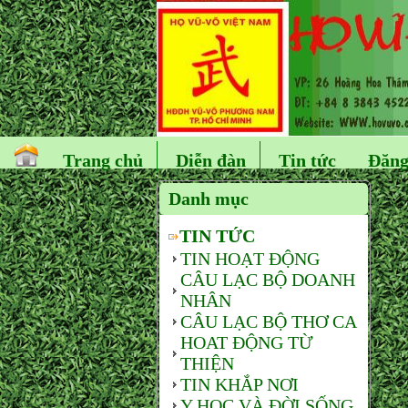
Trang chủ
Diễn đàn
Tin tức
Đăng
Danh mục
TIN TỨC
TIN HOẠT ĐỘNG
CÂU LẠC BỘ DOANH
NHÂN
CÂU LẠC BỘ THƠ CA
HOAT ĐỘNG TỪ
THIỆN
TIN KHẮP NƠI
Y HỌC VÀ ĐỜI SỐNG