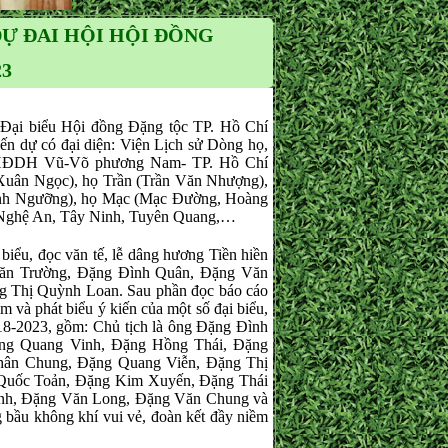
̣ ĐAI HỘI HỘI ĐỒNG
23
Đại biểu Hội đồng Đặng tộc TP. Hồ Chí
n dự có đại diện: Viện Lịch sử Dòng họ,
 HĐDH Vũ-Võ phương Nam- TP. Hồ Chí
uân Ngọc), họ Trần (Trần Văn Nhượng),
ình Ngưỡng), họ Mạc (Mạc Đường, Hoàng
 Nghệ An, Tây Ninh, Tuyên Quang,…
biểu, đọc văn tế, lễ dâng hương Tiền hiền
Văn Trường, Đặng Đình Quân, Đặng Văn
g Thị Quỳnh Loan. Sau phần đọc báo cáo
 và phát biểu ý kiến của một số đại biểu,
18-2023, gồm: Chủ tịch là ông Đặng Đình
ng Quang Vinh, Đặng Hồng Thái, Đặng
hân Chung, Đặng Quang Viễn, Đặng Thị
Quốc Toản, Đặng Kim Xuyến, Đặng Thái
nh, Đặng Văn Long, Đặng Văn Chung và
bầu không khí vui vẻ, đoàn kết đầy niềm