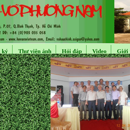
 ký
Thư viện ảnh
Hỏi đáp
Video
Giới 