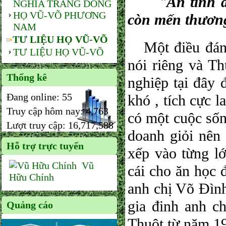
"
Ân tình 
NGHĨA TRANG DÒNG
HỌ VŨ-VÕ PHƯƠNG
còn mến thươn
NAM
TƯ LIỆU HỌ VŨ-VÕ
Một điều đáng
TƯ LIỆU HỌ VŨ-VÕ
nói riêng và T
Thống kê
nghiệp tại đây 
Đang online:
55
khó , tích cực 
Truy cập hôm nay:
4,763
có một cuộc sốn
Lượt truy cập:
16,717,588
doanh giỏi nên 
Hỗ trợ trực tuyến
xếp vào từng lớ
Vũ
cái cho ăn học 
Hữu Chính
anh chị Võ Đìn
gia đinh anh c
Quảng cáo
Thuột từ năm 195