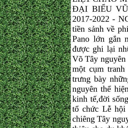
ĐẠI BIỂU V
2017-2022 - NG
tiền sảnh về ph
Pano lớn gắn 
được ghi lại n
Võ Tây nguyên c
một cụm tranh 
trưng bày nhữn
nguyên thể hiện
kinh tế,đời sốn
tổ chức Lễ hộ
chiêng Tây nguy