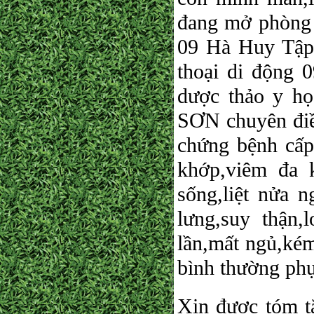
đang mở phòng 
09 Hà Huy Tập
thoại di động 
dược thảo y h
SƠN chuyên điều
chứng bệnh cấp
khớp,viêm đa k
sống,liệt nửa n
lưng,suy thận,l
lần,mất ngủ,kém
bình thường phục
Xin được tóm tắ