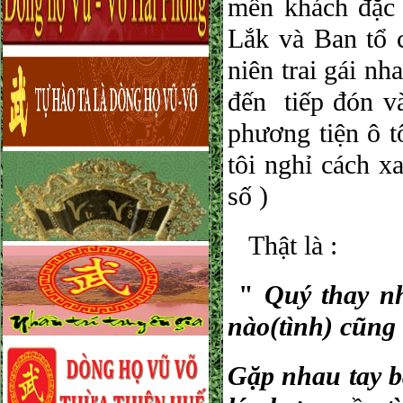
mến khách đặc
Lắk và Ban tổ 
niên trai gái nh
đến tiếp đón và
phương tiện ô t
tôi nghỉ cách 
số )
Thật là :
"
Quý thay n
nào(tình) cũng
Gặp nhau tay b