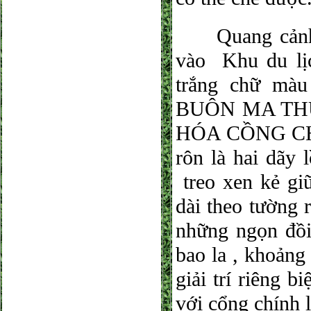
Quang cảnh p
vào Khu du lị
trắng chữ m
BUÔN MA TH
HÓA CỒNG CHI
rôn là hai dãy 
treo xen kẻ gi
dài theo tường 
những ngọn đồi
bao la , khoảng
giải trí riêng b
với cổng chính 