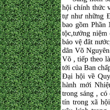
hội chính thức 
tự như những Đ
bao gồm Phần 
tộc,tưởng niệm 
bảo vệ đât nước
dân Võ Nguyên 
Võ , tiếp theo 
tới của Ban chấ
Đại hội về Quy
hành mới Nhiệ
trong sáng , có
tín trong xã h