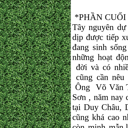
*PHẦN CUỐI : N
Tây nguyên dự 
dịp được tiếp 
đang sinh sống
những hoạt độn
đời và có nhi
cũng cần nêu 
Ông Võ Văn Th
Sơn , năm nay 
tại Duy Châu,
cũng khá cao nh
còn minh mẫn,l