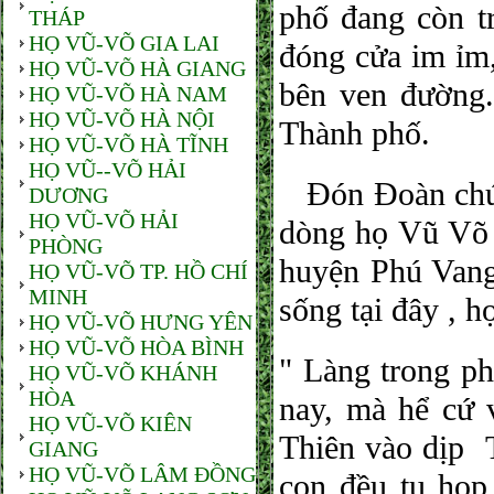
phố đang còn t
THÁP
HỌ VŨ-VÕ GIA LAI
đóng cửa im ỉm,
HỌ VŨ-VÕ HÀ GIANG
bên ven đường.,
HỌ VŨ-VÕ HÀ NAM
HỌ VŨ-VÕ HÀ NỘI
Thành phố.
HỌ VŨ-VÕ HÀ TĨNH
HỌ VŨ--VÕ HẢI
Đón Đoàn chúng
DƯƠNG
HỌ VŨ-VÕ HẢI
dòng họ Vũ Võ 
PHÒNG
huyện Phú Vang
HỌ VŨ-VÕ TP. HỒ CHÍ
MINH
sống tại đây 
HỌ VŨ-VÕ HƯNG YÊN
HỌ VŨ-VÕ HÒA BÌNH
" Làng trong 
HỌ VŨ-VÕ KHÁNH
HÒA
nay, mà hể cứ
HỌ VŨ-VÕ KIÊN
Thiên vào dịp 
GIANG
HỌ VŨ-VÕ LÂM ĐỒNG
con đều tụ họp 