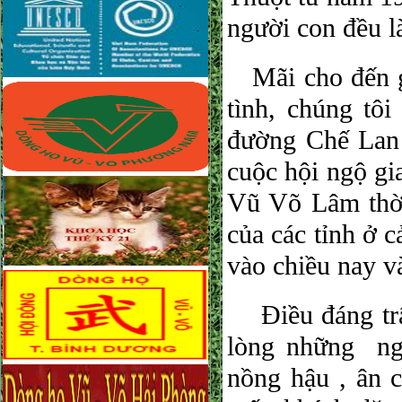
người con đều l
Mãi cho đến gầ
tình, chúng tô
đường Chế Lan 
cuộc hội ngộ gi
Vũ Võ Lâm thờ
của các tỉnh ở 
vào chiều nay và
Điều đáng trân
lòng những ngư
nồng hậu , ân 