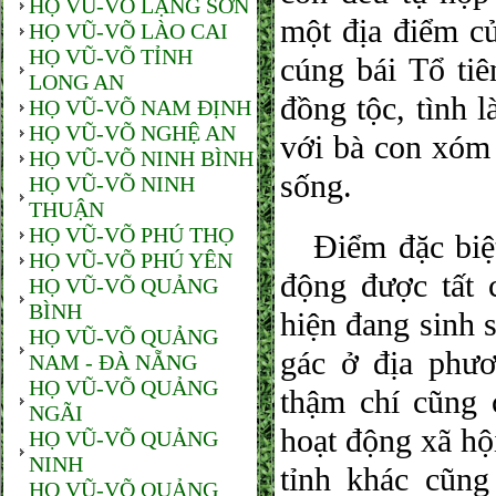
HỌ VŨ-VÕ LẠNG SƠN
một địa điểm củ
HỌ VŨ-VÕ LÀO CAI
HỌ VŨ-VÕ TỈNH
cúng bái Tổ tiê
LONG AN
đồng tộc, tình 
HỌ VŨ-VÕ NAM ĐỊNH
HỌ VŨ-VÕ NGHỆ AN
với bà con xóm 
HỌ VŨ-VÕ NINH BÌNH
sống.
HỌ VŨ-VÕ NINH
THUẬN
HỌ VŨ-VÕ PHÚ THỌ
Điểm đặc biệt 
HỌ VŨ-VÕ PHÚ YÊN
động được tất
HỌ VŨ-VÕ QUẢNG
BÌNH
hiện đang sinh 
HỌ VŨ-VÕ QUẢNG
gác ở địa phư
NAM - ĐÀ NẴNG
HỌ VŨ-VÕ QUẢNG
thậm chí cũng 
NGÃI
hoạt động xã hộ
HỌ VŨ-VÕ QUẢNG
NINH
tỉnh khác cũn
HỌ VŨ-VÕ QUẢNG