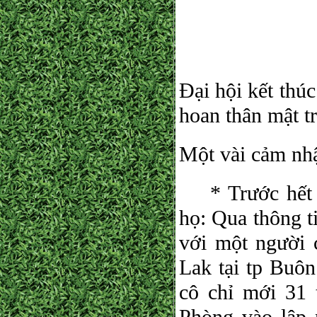
Dựng xây 
Vũ Võ ti
Đại hội kết thúc
hoan thân mật tr
Một vài cảm nh
* Trước hết V
họ: Qua thông ti
với một người 
Lak tại tp Buô
cô chỉ mới 31