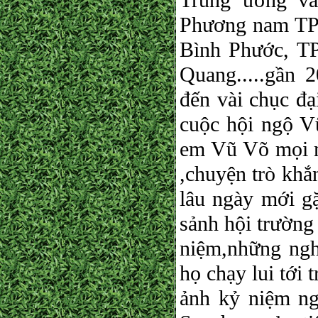
Trung ương và
Phương nam TP
Bình Phước, T
Quang.....gần 
đến vài chục đạ
cuộc hội ngộ V
em Vũ Võ mọi m
,chuyện trò khắ
lâu ngày mới gặ
sảnh hội trường
niệm,những ngh
họ chạy lui tới 
ảnh kỷ niệm ng