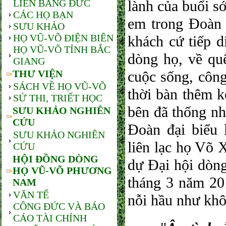
LIÊN BANG ĐỨC
lành của buổi s
CÁC HỌ BẠN
em trong Đoàn 
SƯU KHẢO
HỌ VŨ-VÕ ĐIỆN BIÊN
khách cứ tiếp d
HỌ VŨ-VÕ TỈNH BẮC
dòng họ, về qu
GIANG
THƯ VIỆN
cuộc sống, công
SÁCH VỀ HỌ VŨ-VÕ
thời bàn thêm k
SỬ THI, TRIẾT HỌC
bên đã thống nh
SƯU KHẢO NGHIÊN
CỨU
Đoàn đại biể
SƯU KHẢO NGHIÊN
liên lạc họ Võ
CỨU
HỘI ĐỒNG DÒNG
dự Đại hội dòn
HỌ VŨ-VÕ PHƯƠNG
tháng 3 năm 201
NAM
VĂN TẾ
nỗi hầu như khô
CÔNG ĐỨC VÀ BÁO
CÁO TÀI CHÍNH