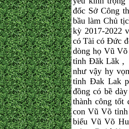
yêu kính trọng
đốc Sở Công t
bầu làm Chủ t
kỳ 2017-2022 v
có Tài có Đức đ
dòng họ Vũ Võ h
tỉnh Đăk Lăk ,
như vậy hy vọn
tỉnh Đak Lak p
đồng có bề dày
thành công tốt 
con Vũ Võ tỉnh
biểu Vũ Võ Huế