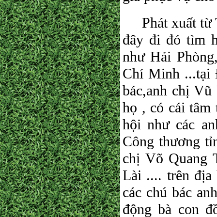
Phát xuất từ T
đây đi đó tìm 
như Hải Phòng
Chí Minh ...tạ
bác,anh chị Vũ 
họ , có cái tâm
hội như các a
Công thương tỉ
chị Võ Quang 
Lài .... trên đ
các chú bác anh
động bà con đ