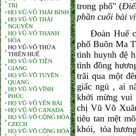
trong phố" (
Điể
TRỊ
HỌ VŨ-VÕ THÁI BÌNH
phần cuối bài vi
HỌ VŨ-VÕ THÁI
NGUYÊN
Đoàn Huế chún
HỌ VŨ-VÕ THANH
HÓA
phố Buôn Ma Th
HỌ VŨ-VÕ THỪA
tình huynh đệ h
THIÊN HUẾ
HỌ VŨ-VÕ TIỀN
tình đồng hương
GIANG
trãi qua một đê
HỌ VŨ-VÕ TUYÊN
QUANG
giấc ngủ , ai 
HỌ VŨ-VÕ VĨNH
khởi mừng vui v
PHÚC
HỌ VŨ-VÕ YÊN BÁI
chị Vũ Võ Xuân
HỌ VŨ-VÕ CANADA
tiêu tan mệt m
HỌ VŨ-VÕ CỘNG HÒA
CZECH
khói, tỏa hương
HỌ VŨ-VÕ CỘNG HÒA