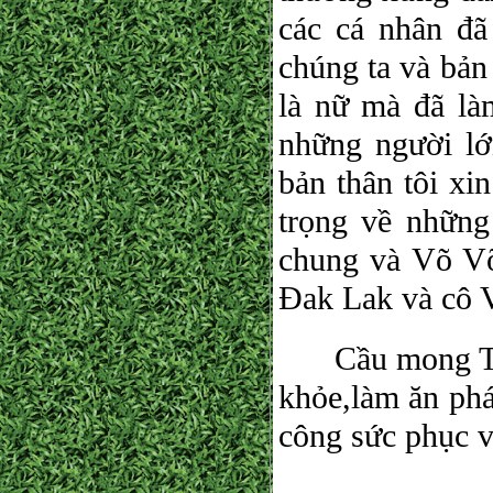
các cá nhân đ
chúng ta và bản
là nữ mà đã là
những người l
bản thân tôi xi
trọng về nhữn
chung và Võ Võ
Đak Lak và cô 
Cầu mong Thần
khỏe,làm ăn phá
công sức phục v