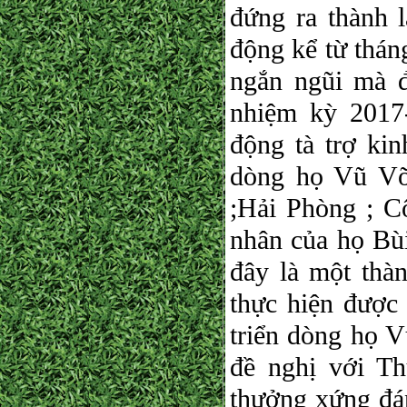
đứng ra thành 
động kể từ thán
ngắn ngũi mà đ
nhiệm kỳ 2017
động tà trợ k
dòng họ Vũ V
;Hải Phòng ; C
nhân của họ Bùi
đây là một thà
thực hiện được 
triển dòng họ V
đề nghị với T
thưởng xứng đá