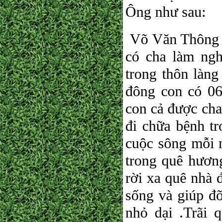
Ông như sau:
Võ Văn Thông xu
có cha làm ng
trong thôn làng
đông con có 0
con cả được cha
đi chữa bệnh tr
cuộc sông mỗi 
trong quê hươ
rời xa quê nhà 
sống và giúp đ
nhỏ dại .Trãi 