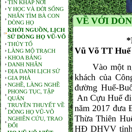
TIN KHẮP NƠI
Y HỌC VÀ ĐỜI SỐNG
NHẮN TÌM BÀ CON
VỀ VỚI DÒ
DÒNG HỌ
KHỞI NGUỒN, LỊCH
SỬ DÒNG HỌ VŨ-VÕ
*Bút ký củ
THỦY TỔ
Vũ Võ TT Huế
LÀNG MỘ TRẠCH
KHOA BẢNG
DANH NHÂN
Vào một ngày 
ĐỊA DANH LỊCH SỬ
khách của Côn
GIA PHẢ
NGHỀ, LÀNG NGHỀ
đường Huế-Buô
PHONG TỤC, TẬP
An Cựu Huế đi 
QUÁN
TRUYỀN THUYẾT VỀ
năm 2017 đưa Đ
DÒNG HỌ VŨ-VÕ
Thừa Thiên Hu
NGHIÊN CỨU, TRAO
ĐỔI
HĐ DHVV tỉnh 