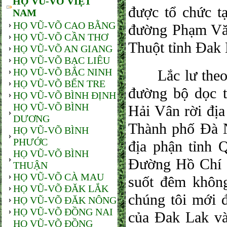
HỌ VŨ-VÕ VIỆT
được tổ chức t
NAM
HỌ VŨ-VÕ CAO BẰNG
đường Phạm Vă
HỌ VŨ-VÕ CẦN THƠ
Thuột tỉnh Đak 
HỌ VŨ-VÕ AN GIANG
HỌ VŨ-VÕ BẠC LIÊU
HỌ VŨ-VÕ BẮC NINH
Lắc lư theo vậ
HỌ VŨ-VÕ BẾN TRE
đường bộ dọc 
HỌ VŨ-VÕ BÌNH ĐỊNH
HỌ VŨ-VÕ BÌNH
Hải Vân rời địa
DƯƠNG
Thành phố Đà 
HỌ VŨ-VÕ BÌNH
PHƯỚC
địa phận tỉnh 
HỌ VŨ-VÕ BÌNH
Đường Hồ Chí M
THUẬN
HỌ VŨ-VÕ CÀ MAU
suốt đêm khôn
HỌ VŨ-VÕ ĐĂK LẮK
chúng tôi mới 
HỌ VŨ-VÕ ĐĂK NÔNG
HỌ VŨ-VÕ ĐỒNG NAI
của Đak Lak và
HỌ VŨ-VÕ ĐỒNG