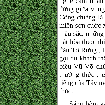
nghe cảm nhận
đứng giữa vùng
Cồng chiêng là
miền sơn cước x
màu sắc, những 
hát hòa theo nh
đàn Tơ Rưng , t
gọi du khách th
biểu Vũ Võ chú
thưởng thức ,
tiếng của Tây n
thúc.
Sáng hôm sau 