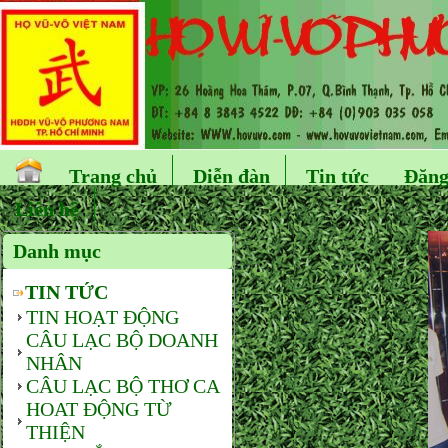
Trang chủ
Diễn đàn
Tin tức
Đăng
Liên hệ
Danh mục
TIN TỨC
TIN HOẠT ĐỘNG
CÂU LẠC BỘ DOANH
NHÂN
CÂU LẠC BỘ THƠ CA
HOAT ĐỘNG TỪ
THIỆN