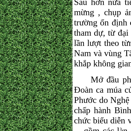
Sau hơn nửa ti
mừng , chụp ản
trường ổn định 
tham dự, từ đại
lần lượt theo t
Nam và vùng Tây
khắp không gian
Mở đầu phần g
Đoàn ca múa c
Phước do Nghệ
chấp hành Bìn
chức biểu diễn 
... gồm các làn