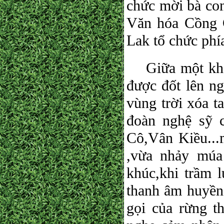
chức mời bà con
Văn hóa Cồng 
Lak tổ chức phí
Giữa một khoả
được đốt lên n
vùng trời xóa t
đoàn nghệ sỹ 
Cô,Vân Kiều...
,vừa nhảy múa
khúc,khi trầm 
thanh âm huyền 
gọi của rừng t