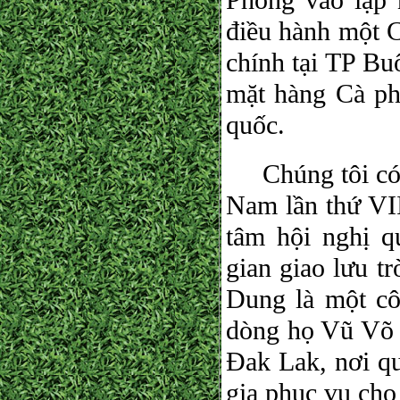
Phòng vào lập 
điều hành một 
chính tại TP B
mặt hàng Cà phê
quốc.
Chúng tôi có n
Nam lần thứ VI
tâm hội nghị 
gian giao lưu t
Dung là một cô
dòng họ Vũ Võ 
Đak Lak, nơi qu
gia phục vụ cho