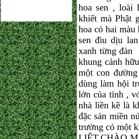
hoa sen , loài
khiết mà Phật 
hoa có hai màu 
sen đìu dịu la
xanh từng đàn c
khung cảnh hữu 
một con đường
dùng làm hội tr
lớn của tỉnh , 
nhà liền kề là
đặc sản miền nú
trường có một 
LIỆT CHÀO M