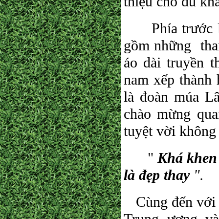
thiệu cho du kh
Phía trước lối
gồm những than
áo dài truyền 
nam xếp thành h
là đoàn múa L
chào mừng qua
tuyệt vời không 
"
Khá khen 
là đẹp thay
".
Cùng đến với 