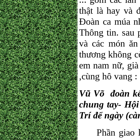
thật là hay và
Đoàn ca múa nh
Thông tin. sau 
và các món ăn 
thương không cò
em nam nữ, già 
,cùng hô vang :
Vũ Võ đoàn kế
chung tay- Hộ
Trí để ngày (c
Phần giao lưu