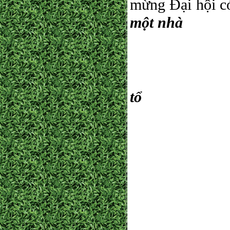
mừng Đại hộ
một nhà
Đăk Lăk 
Chung cù
tổ
Họp mặt 
Đại hội 
Cả nước 