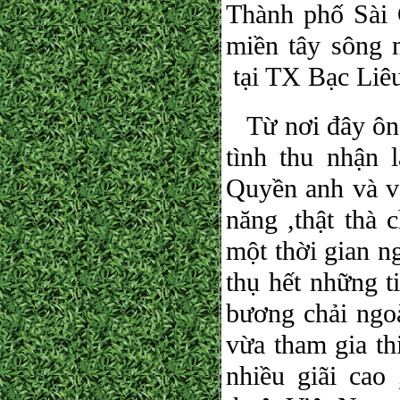
Thành phố Sài 
miền tây sông 
tại TX Bạc Liêu
Từ nơi đây ôn
tình thu nhận
Quyền anh và võ
năng ,thật thà 
một thời gian n
thụ hết những t
bương chải ngo
vừa tham gia th
nhiều giãi ca