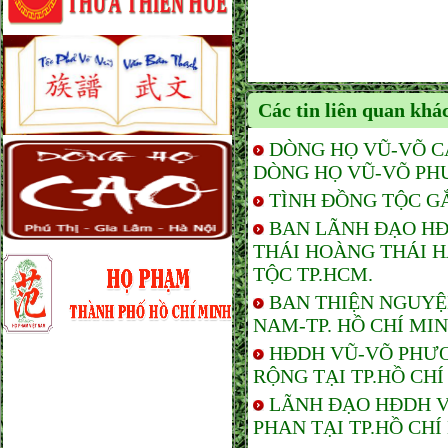
Các tin liên quan khá
DÒNG HỌ VŨ-VÕ C
DÒNG HỌ VŨ-VÕ PH
TÌNH ĐỒNG TỘC G
BAN LÃNH ĐẠO HĐ
THÁI HOÀNG THÁI 
TỘC TP.HCM.
BAN THIỆN NGUYỆ
NAM-TP. HỒ CHÍ MI
HĐDH VŨ-VÕ PHƯƠ
RỘNG TẠI TP.HỒ CHÍ
LÃNH ĐẠO HĐDH V
PHAN TẠI TP.HỒ CHÍ