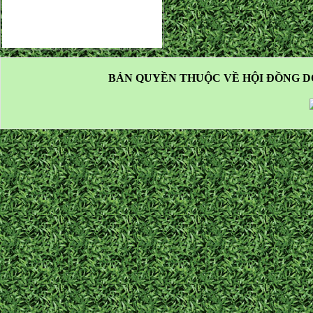
BẢN QUYỀN THUỘC VỀ HỘI ĐỒNG D