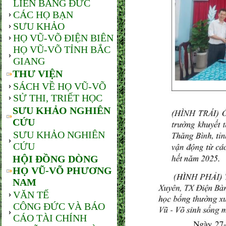
LIÊN BANG ĐỨC
CÁC HỌ BẠN
SƯU KHẢO
HỌ VŨ-VÕ ĐIỆN BIÊN
HỌ VŨ-VÕ TỈNH BẮC
GIANG
THƯ VIỆN
SÁCH VỀ HỌ VŨ-VÕ
SỬ THI, TRIẾT HỌC
SƯU KHẢO NGHIÊN
CỨU
SƯU KHẢO NGHIÊN
CỨU
HỘI ĐỒNG DÒNG
HỌ VŨ-VÕ PHƯƠNG
NAM
VĂN TẾ
CÔNG ĐỨC VÀ BÁO
CÁO TÀI CHÍNH