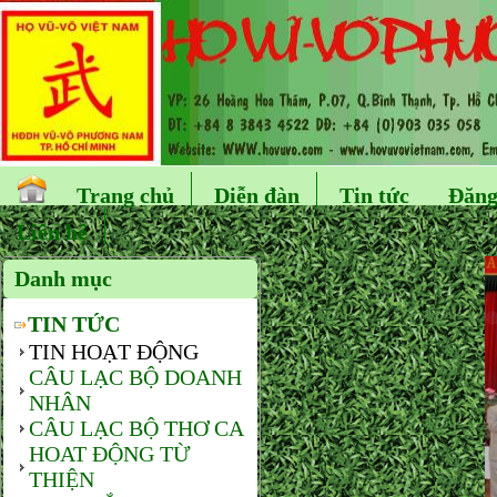
Trang chủ
Diễn đàn
Tin tức
Đăng
Liên hệ
Danh mục
TIN TỨC
TIN HOẠT ĐỘNG
CÂU LẠC BỘ DOANH
NHÂN
CÂU LẠC BỘ THƠ CA
HOAT ĐỘNG TỪ
THIỆN