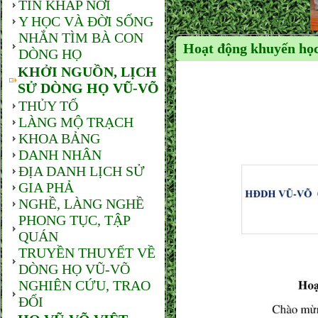
TIN KHẮP NƠI
Y HỌC VÀ ĐỜI SỐNG
NHẮN TÌM BÀ CON
Hoạt động khuyến họ
DÒNG HỌ
KHỞI NGUỒN, LỊCH
SỬ DÒNG HỌ VŨ-VÕ
THỦY TỔ
LÀNG MỘ TRẠCH
KHOA BẢNG
DANH NHÂN
ĐỊA DANH LỊCH SỬ
GIA PHẢ
NGHỀ, LÀNG NGHỀ
PHONG TỤC, TẬP
QUÁN
TRUYỀN THUYẾT VỀ
DÒNG HỌ VŨ-VÕ
NGHIÊN CỨU, TRAO
ĐỔI