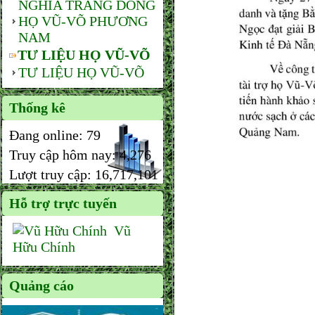
NGHĨA TRANG DÒNG
HỌ VŨ-VÕ PHƯƠNG
NAM
TƯ LIỆU HỌ VŨ-VÕ
TƯ LIỆU HỌ VŨ-VÕ
Thống kê
Đang online:
79
Truy cập hôm nay:
4,276
Lượt truy cập:
16,717,101
Hỗ trợ trực tuyến
Vũ
Hữu Chính
Quảng cáo