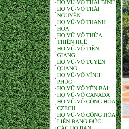
HỌ VŨ-VÕ THÁI BÌNH
HỌ VŨ-VÕ THÁI
NGUYÊN
HỌ VŨ-VÕ THANH
HÓA
HỌ VŨ-VÕ THỪA
THIÊN HUẾ
HỌ VŨ-VÕ TIỀN
GIANG
HỌ VŨ-VÕ TUYÊN
QUANG
HỌ VŨ-VÕ VĨNH
PHÚC
HỌ VŨ-VÕ YÊN BÁI
HỌ VŨ-VÕ CANADA
HỌ VŨ-VÕ CỘNG HÒA
CZECH
HỌ VŨ-VÕ CỘNG HÒA
LIÊN BANG ĐỨC
CÁC HỌ BẠN