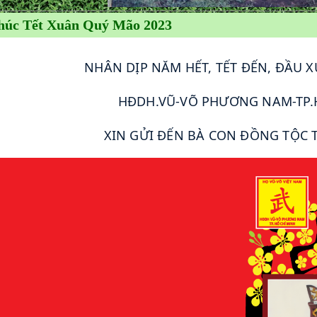
húc Tết Xuân Quý Mão 2023
NHÂN DỊP NĂM HẾT, TẾT ĐẾN, ĐẦU 
	HĐDH.VŨ-VÕ PHƯƠNG NAM-TP.
	XIN GỬI ĐẾN BÀ CON ĐỒNG TỘC T