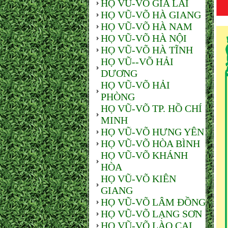
HỌ VŨ-VÕ GIA LAI
HỌ VŨ-VÕ HÀ GIANG
HỌ VŨ-VÕ HÀ NAM
HỌ VŨ-VÕ HÀ NỘI
HỌ VŨ-VÕ HÀ TĨNH
HỌ VŨ--VÕ HẢI
DƯƠNG
HỌ VŨ-VÕ HẢI
PHÒNG
HỌ VŨ-VÕ TP. HỒ CHÍ
MINH
HỌ VŨ-VÕ HƯNG YÊN
HỌ VŨ-VÕ HÒA BÌNH
HỌ VŨ-VÕ KHÁNH
HÒA
HỌ VŨ-VÕ KIÊN
GIANG
HỌ VŨ-VÕ LÂM ĐỒNG
HỌ VŨ-VÕ LẠNG SƠN
HỌ VŨ-VÕ LÀO CAI