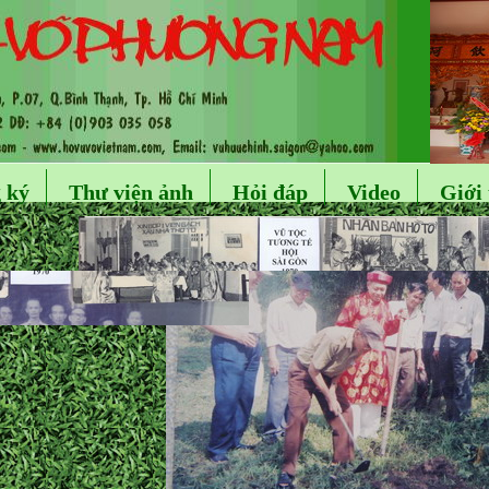
 ký
Thư viện ảnh
Hỏi đáp
Video
Giới 