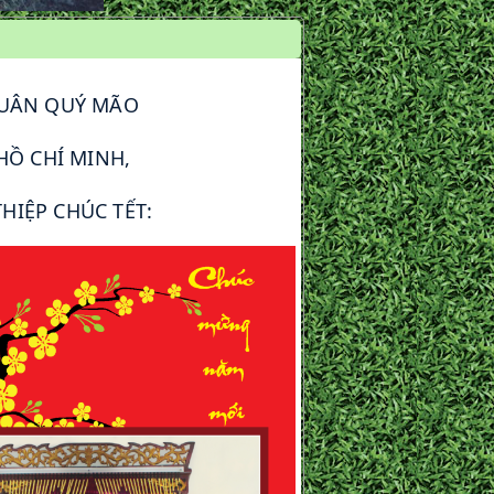
XUÂN QUÝ MÃO
HỒ CHÍ MINH,
HIỆP CHÚC TẾT: