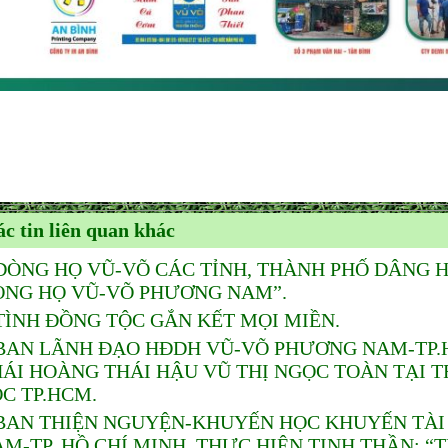
c tin liên quan khác
DÒNG HỌ VŨ-VÕ CÁC TỈNH, THÀNH PHỐ DÂNG 
ÒNG HỌ VŨ-VÕ PHƯƠNG NAM”.
TÌNH ĐỒNG TỘC GẮN KẾT MỌI MIỀN.
BAN LÃNH ĐẠO HĐDH VŨ-VÕ PHƯƠNG NAM-TP.HỒ
HÁI HOÀNG THÁI HẬU VŨ THỊ NGỌC TOÀN TẠI
C TP.HCM.
BAN THIỆN NGUYỆN-KHUYẾN HỌC KHUYẾN TÀI
M-TP. HỒ CHÍ MINH, THỰC HIỆN TINH THẦN: “