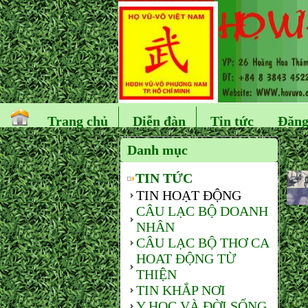
Trang chủ
Diễn đàn
Tin tức
Đăng
Danh mục
TIN TỨC
TIN HOẠT ĐỘNG
CÂU LẠC BỘ DOANH
NHÂN
CÂU LẠC BỘ THƠ CA
HOAT ĐỘNG TỪ
THIỆN
TIN KHẮP NƠI
Y HỌC VÀ ĐỜI SỐNG