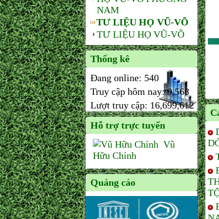
NAM
TƯ LIỆU HỌ VŨ-VÕ
TƯ LIỆU HỌ VŨ-VÕ
Thống kê
Đang online:
540
Truy cập hôm nay:
9,568
Lượt truy cập:
16,699,612
Cá
Hỗ trợ trực tuyến
D
Vũ
Hữu Chính
T
Quảng cáo
TỘ
NA