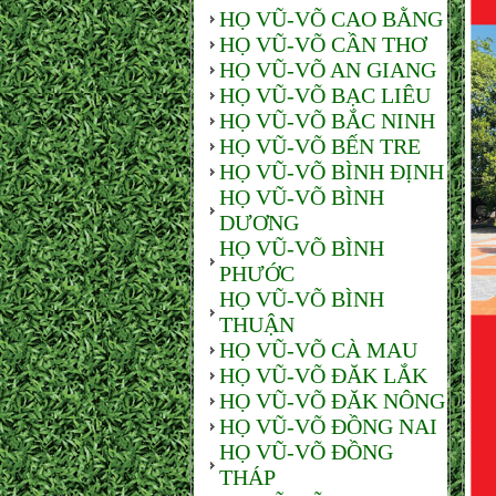
HỌ VŨ-VÕ CAO BẰNG
HỌ VŨ-VÕ CẦN THƠ
HỌ VŨ-VÕ AN GIANG
HỌ VŨ-VÕ BẠC LIÊU
HỌ VŨ-VÕ BẮC NINH
HỌ VŨ-VÕ BẾN TRE
HỌ VŨ-VÕ BÌNH ĐỊNH
HỌ VŨ-VÕ BÌNH
DƯƠNG
HỌ VŨ-VÕ BÌNH
PHƯỚC
HỌ VŨ-VÕ BÌNH
THUẬN
HỌ VŨ-VÕ CÀ MAU
HỌ VŨ-VÕ ĐĂK LẮK
HỌ VŨ-VÕ ĐĂK NÔNG
HỌ VŨ-VÕ ĐỒNG NAI
HỌ VŨ-VÕ ĐỒNG
THÁP