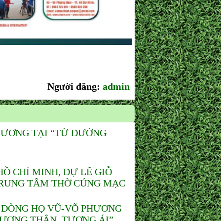
Người đăng:
admin
HƯƠNG TẠI “TỪ ĐƯỜNG
 CHÍ MINH, DỰ LẼ GIỖ
 TRUNG TÂM THỜ CÚNG MẠC
 DÒNG HỌ VŨ-VÕ PHƯƠNG
TƯƠNG THÂN, TƯƠNG ÁI”.