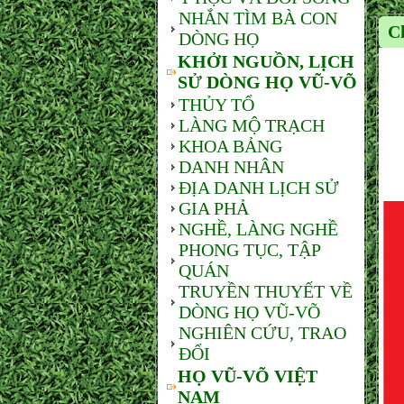
NHẮN TÌM BÀ CON
C
DÒNG HỌ
KHỞI NGUỒN, LỊCH
SỬ DÒNG HỌ VŨ-VÕ
THỦY TỔ
LÀNG MỘ TRẠCH
KHOA BẢNG
DANH NHÂN
ĐỊA DANH LỊCH SỬ
GIA PHẢ
NGHỀ, LÀNG NGHỀ
PHONG TỤC, TẬP
QUÁN
TRUYỀN THUYẾT VỀ
DÒNG HỌ VŨ-VÕ
NGHIÊN CỨU, TRAO
ĐỔI
HỌ VŨ-VÕ VIỆT
NAM