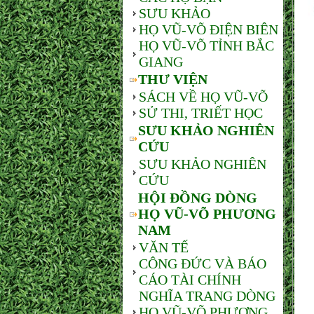
SƯU KHẢO
HỌ VŨ-VÕ ĐIỆN BIÊN
HỌ VŨ-VÕ TỈNH BẮC
GIANG
THƯ VIỆN
SÁCH VỀ HỌ VŨ-VÕ
SỬ THI, TRIẾT HỌC
SƯU KHẢO NGHIÊN
CỨU
SƯU KHẢO NGHIÊN
CỨU
HỘI ĐỒNG DÒNG
HỌ VŨ-VÕ PHƯƠNG
NAM
VĂN TẾ
CÔNG ĐỨC VÀ BÁO
CÁO TÀI CHÍNH
NGHĨA TRANG DÒNG
HỌ VŨ-VÕ PHƯƠNG