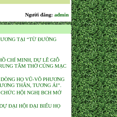
Người đăng:
admin
HƯƠNG TẠI “TỪ ĐƯỜNG
 CHÍ MINH, DỰ LẼ GIỖ
 TRUNG TÂM THỜ CÚNG MẠC
 DÒNG HỌ VŨ-VÕ PHƯƠNG
TƯƠNG THÂN, TƯƠNG ÁI”.
 CHỨC HỘI NGHỊ BCH MỞ
Ự ĐẠI HỘI ĐẠI BIỂU HỌ