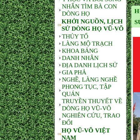
NHẮN TÌM BÀ CON
H
DÒNG HỌ
KHỞI NGUỒN, LỊCH
S
SỬ DÒNG HỌ VŨ-VÕ
THỦY TỔ
LÀNG MỘ TRẠCH
KHOA BẢNG
DANH NHÂN
ĐỊA DANH LỊCH SỬ
GIA PHẢ
NGHỀ, LÀNG NGHỀ
PHONG TỤC, TẬP
QUÁN
TRUYỀN THUYẾT VỀ
DÒNG HỌ VŨ-VÕ
NGHIÊN CỨU, TRAO
ĐỔI
HỌ VŨ-VÕ VIỆT
NAM