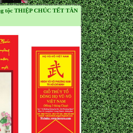
ồng tộc THIỆP CHÚC TẾT TÂN