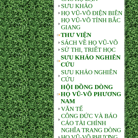
SƯU KHẢO
HỌ VŨ-VÕ ĐIỆN BIÊN
HỌ VŨ-VÕ TỈNH BẮC
GIANG
THƯ VIỆN
SÁCH VỀ HỌ VŨ-VÕ
SỬ THI, TRIẾT HỌC
SƯU KHẢO NGHIÊN
CỨU
SƯU KHẢO NGHIÊN
CỨU
HỘI ĐỒNG DÒNG
HỌ VŨ-VÕ PHƯƠNG
NAM
VĂN TẾ
CÔNG ĐỨC VÀ BÁO
CÁO TÀI CHÍNH
NGHĨA TRANG DÒNG
HỌ VŨ-VÕ PHƯƠNG