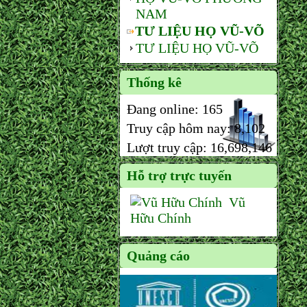
NAM
TƯ LIỆU HỌ VŨ-VÕ
TƯ LIỆU HỌ VŨ-VÕ
Thống kê
Đang online:
165
Truy cập hôm nay:
8,102
Lượt truy cập:
16,698,146
Hỗ trợ trực tuyến
Vũ
Hữu Chính
Quảng cáo