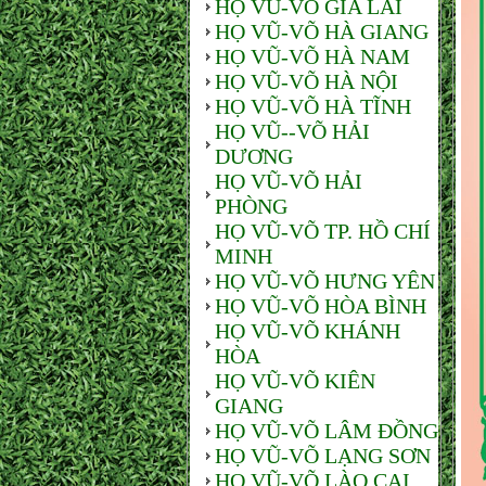
HỌ VŨ-VÕ GIA LAI
HỌ VŨ-VÕ HÀ GIANG
HỌ VŨ-VÕ HÀ NAM
HỌ VŨ-VÕ HÀ NỘI
HỌ VŨ-VÕ HÀ TĨNH
HỌ VŨ--VÕ HẢI
DƯƠNG
HỌ VŨ-VÕ HẢI
PHÒNG
HỌ VŨ-VÕ TP. HỒ CHÍ
MINH
HỌ VŨ-VÕ HƯNG YÊN
HỌ VŨ-VÕ HÒA BÌNH
HỌ VŨ-VÕ KHÁNH
HÒA
HỌ VŨ-VÕ KIÊN
GIANG
HỌ VŨ-VÕ LÂM ĐỒNG
HỌ VŨ-VÕ LẠNG SƠN
HỌ VŨ-VÕ LÀO CAI