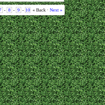
7
-
8
-
9
-
10
« Back ·
Next »