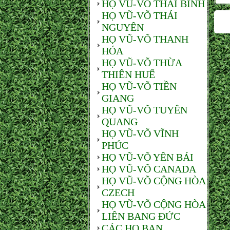
HỌ VŨ-VÕ THÁI BÌNH
HỌ VŨ-VÕ THÁI
NGUYÊN
HỌ VŨ-VÕ THANH
HÓA
HỌ VŨ-VÕ THỪA
THIÊN HUẾ
HỌ VŨ-VÕ TIỀN
GIANG
HỌ VŨ-VÕ TUYÊN
QUANG
HỌ VŨ-VÕ VĨNH
PHÚC
HỌ VŨ-VÕ YÊN BÁI
HỌ VŨ-VÕ CANADA
HỌ VŨ-VÕ CỘNG HÒA
CZECH
HỌ VŨ-VÕ CỘNG HÒA
LIÊN BANG ĐỨC
CÁC HỌ BẠN