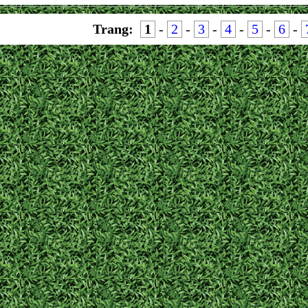
Trang:
1
-
2
-
3
-
4
-
5
-
6
-