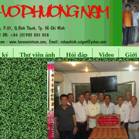
 ký
Thư viện ảnh
Hỏi đáp
Video
Giới 