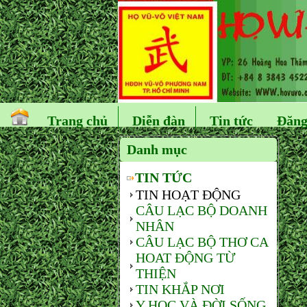
Trang chủ
Diễn đàn
Tin tức
Đăng
Danh mục
TIN TỨC
TIN HOẠT ĐỘNG
CÂU LẠC BỘ DOANH
NHÂN
CÂU LẠC BỘ THƠ CA
HOAT ĐỘNG TỪ
THIỆN
TIN KHẮP NƠI
Y HỌC VÀ ĐỜI SỐNG