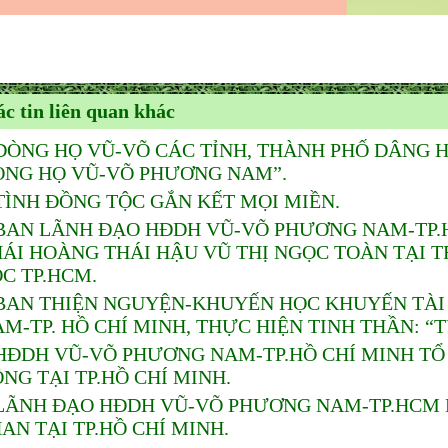
c tin liên quan khác
DÒNG HỌ VŨ-VÕ CÁC TỈNH, THÀNH PHỐ DÂNG 
ÒNG HỌ VŨ-VÕ PHƯƠNG NAM”.
TÌNH ĐỒNG TỘC GẮN KẾT MỌI MIỀN.
BAN LÃNH ĐẠO HĐDH VŨ-VÕ PHƯƠNG NAM-TP.HỒ
HÁI HOÀNG THÁI HẬU VŨ THỊ NGỌC TOÀN TẠI
C TP.HCM.
BAN THIỆN NGUYỆN-KHUYẾN HỌC KHUYẾN TÀI
M-TP. HỒ CHÍ MINH, THỰC HIỆN TINH THẦN: “
HĐDH VŨ-VÕ PHƯƠNG NAM-TP.HỒ CHÍ MINH TỔ
NG TẠI TP.HỒ CHÍ MINH.
LÃNH ĐẠO HĐDH VŨ-VÕ PHƯƠNG NAM-TP.HCM D
AN TẠI TP.HỒ CHÍ MINH.