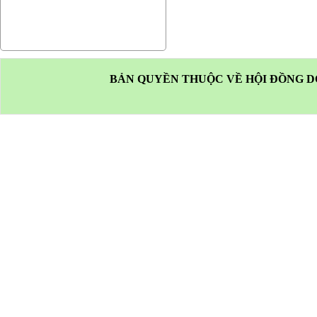
BẢN QUYỀN THUỘC VỀ HỘI ĐỒNG D