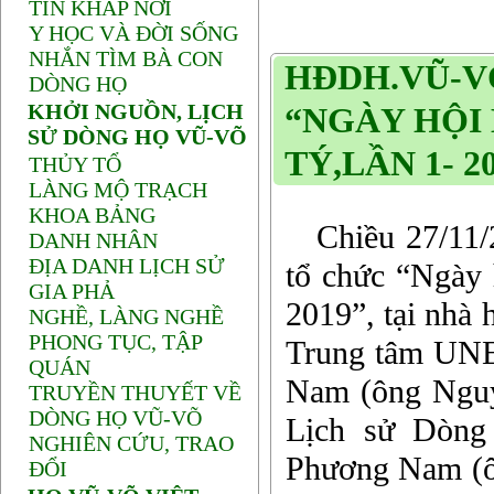
TIN KHẮP NƠI
Y HỌC VÀ ĐỜI SỐNG
NHẮN TÌM BÀ CON
HĐDH.VŨ-V
DÒNG HỌ
KHỞI NGUỒN, LỊCH
“NGÀY HỘI
SỬ DÒNG HỌ VŨ-VÕ
TÝ,LẦN 1- 2
THỦY TỔ
LÀNG MỘ TRẠCH
KHOA BẢNG
Chiều 27/11/2
DANH NHÂN
ĐỊA DANH LỊCH SỬ
tổ chức “Ngày
GIA PHẢ
2019”, tại nhà
NGHỀ, LÀNG NGHỀ
PHONG TỤC, TẬP
Trung tâm UNE
QUÁN
Nam (ông Nguy
TRUYỀN THUYẾT VỀ
DÒNG HỌ VŨ-VÕ
Lịch sử Dòn
NGHIÊN CỨU, TRAO
Phương Nam (ô
ĐỔI