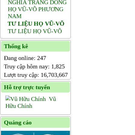
NGHĨA TRANG DÒNG
HỌ VŨ-VÕ PHƯƠNG
NAM
TƯ LIỆU HỌ VŨ-VÕ
TƯ LIỆU HỌ VŨ-VÕ
Thống kê
Đang online:
247
Truy cập hôm nay:
1,825
Lượt truy cập:
16,703,667
Hỗ trợ trực tuyến
Vũ
Hữu Chính
Quảng cáo