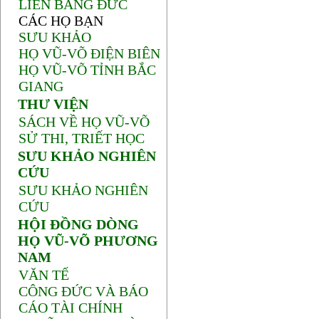
LIÊN BANG ĐỨC
CÁC HỌ BẠN
SƯU KHẢO
HỌ VŨ-VÕ ĐIỆN BIÊN
HỌ VŨ-VÕ TỈNH BẮC
GIANG
THƯ VIỆN
SÁCH VỀ HỌ VŨ-VÕ
SỬ THI, TRIẾT HỌC
SƯU KHẢO NGHIÊN
CỨU
SƯU KHẢO NGHIÊN
CỨU
HỘI ĐỒNG DÒNG
HỌ VŨ-VÕ PHƯƠNG
NAM
VĂN TẾ
CÔNG ĐỨC VÀ BÁO
CÁO TÀI CHÍNH