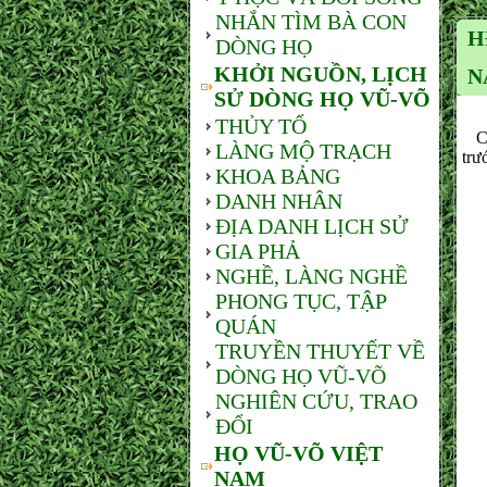
NHẮN TÌM BÀ CON
H
DÒNG HỌ
KHỞI NGUỒN, LỊCH
N
SỬ DÒNG HỌ VŨ-VÕ
THỦY TỔ
Chi
LÀNG MỘ TRẠCH
trư
KHOA BẢNG
DANH NHÂN
ĐỊA DANH LỊCH SỬ
GIA PHẢ
NGHỀ, LÀNG NGHỀ
PHONG TỤC, TẬP
QUÁN
TRUYỀN THUYẾT VỀ
DÒNG HỌ VŨ-VÕ
NGHIÊN CỨU, TRAO
ĐỔI
HỌ VŨ-VÕ VIỆT
NAM