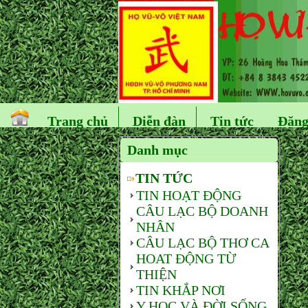
Trang chủ
Diễn đàn
Tin tức
Đăng
Danh mục
TIN TỨC
TIN HOẠT ĐỘNG
CÂU LẠC BỘ DOANH
NHÂN
CÂU LẠC BỘ THƠ CA
HOAT ĐỘNG TỪ
THIỆN
TIN KHẮP NƠI
Y HỌC VÀ ĐỜI SỐNG