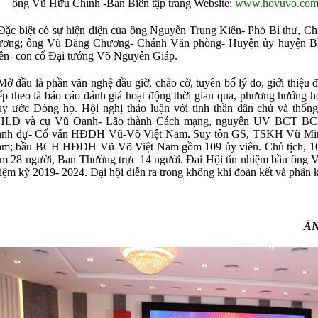
ông Vũ Hữu Chính -Ban Biên tập trang Website:
www.hovuvo.co
c biệt có sự hiện diện của ông Nguyễn Trung Kiên- Phó Bí thư, C
ơng; ông Vũ Đăng Chương- Chánh Văn phòng- Huyện ủy huyện Bìn
ên- con cố Đại tướng Võ Nguyên Giáp.
 đầu là phần văn nghệ đầu giờ, chào cờ, tuyên bố lý do, giới thiệu đạ
ếp theo là báo cáo đánh giá hoạt động thời gian qua, phương hướng 
y ước Dòng họ. Hội nghị thảo luận với tinh thần dân chủ và thốn
LĐ và cụ Vũ Oanh- Lão thành Cách mạng, nguyên UV BCT BC
nh dự- Cố vấn HĐDH Vũ-Võ Việt Nam. Suy tôn GS, TSKH Vũ Mi
m; bầu BCH HĐDH Vũ-Võ Việt Nam gồm 109 ủy viên. Chủ tịch, 10
m 28 người, Ban Thường trực 14 người. Đại Hội tín nhiệm bầu ôn
iệm kỳ 2019- 2024. Đại hội diễn ra trong không khí đoàn kết và phấn kh
TIN:
ẢNH: VŨ QUAN