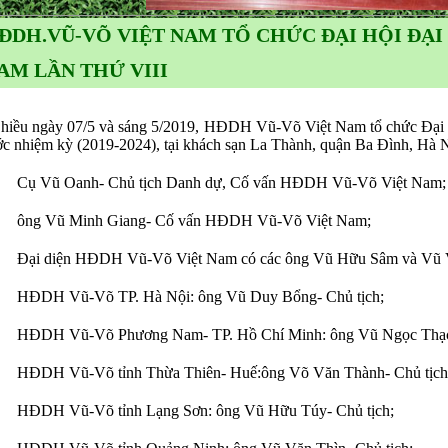
ĐDH.VŨ-VÕ VIỆT NAM TỔ CHỨC ĐẠI HỘI ĐẠI
AM LẦN THỨ VIII
ều ngày 07/5 và sáng 5/2019, HĐDH Vũ-Võ Việt Nam tổ chức Đại h
ớc nhiệm kỳ (2019-2024), tại khách sạn La Thành, quận Ba Đình, Hà 
Cụ Vũ Oanh- Chủ tịch Danh dự, Cố vấn HĐDH Vũ-Võ Việt Nam;
ông Vũ Minh Giang- Cố vấn HĐDH Vũ-Võ Việt Nam;
Đại diện HĐDH Vũ-Võ Việt Nam có các ông Vũ Hữu Sâm và Vũ V
HĐDH Vũ-Võ TP. Hà Nội: ông Vũ Duy Bổng- Chủ tịch;
HĐDH Vũ-Võ Phương Nam- TP. Hồ Chí Minh: ông Vũ Ngọc Thạch-
HĐDH Vũ-Võ tỉnh Thừa Thiên- Huế:ông Võ Văn Thành- Chủ tịch
HĐDH Vũ-Võ tỉnh Lạng Sơn: ông Vũ Hữu Túy- Chủ tịch;