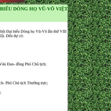
 BIỂU DÒNG HỌ VŨ-VÕ VIỆT
ội Đại biểu Dòng họ Vũ-Võ lần thứ VIII
Nội. Đến đự có:
ăn Đan- đồng Phó Chủ tịch;
 Phó Chủ tịch Thường trực;
;