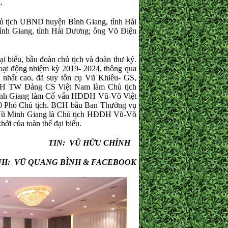
m
.
hủ tịch UBND huyện Bình Giang, tỉnh Hải
h Giang, tỉnh Hải Dương; ông Võ Điện
i biểu, bầu đoàn chủ tịch và đoàn thư ký.
hoạt động nhiệm kỳ 2019- 2024, thông qua
g nhất cao, đã suy tôn cụ Vũ Khiêu- GS,
H TW Đảng CS Việt Nam làm Chủ tịch
nh Giang làm Cố vấn HĐDH Vũ-Võ Việt
 Phó Chủ tịch. BCH bầu Ban Thường vụ
g Vũ Minh Giang là Chủ tịch HĐDH Vũ-Võ
ởi của toàn thể đại biểu.
 VŨ HỮU CHÍNH
G BÌNH & FACEBOOK