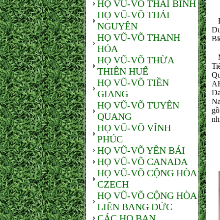
HỌ VŨ-VÕ THÁI BÌNH
HỌ VŨ-VÕ THÁI
Đặ
NGUYÊN
Dư
HỌ VŨ-VÕ THANH
Bi
HÓA
Mở
HỌ VŨ-VÕ THỪA
Ti
THIÊN HUẾ
Qu
HỌ VŨ-VÕ TIỀN
AH
GIANG
Da
Na
HỌ VŨ-VÕ TUYÊN
gồ
QUANG
nh
HỌ VŨ-VÕ VĨNH
PHÚC
HỌ VŨ-VÕ YÊN BÁI
HỌ VŨ-VÕ CANADA
HỌ VŨ-VÕ CỘNG HÒA
CZECH
HỌ VŨ-VÕ CỘNG HÒA
LIÊN BANG ĐỨC
CÁC HỌ BẠN