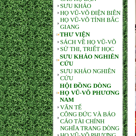
SƯU KHẢO
HỌ VŨ-VÕ ĐIỆN BIÊN
HỌ VŨ-VÕ TỈNH BẮC
GIANG
THƯ VIỆN
SÁCH VỀ HỌ VŨ-VÕ
SỬ THI, TRIẾT HỌC
SƯU KHẢO NGHIÊN
CỨU
SƯU KHẢO NGHIÊN
CỨU
HỘI ĐỒNG DÒNG
HỌ VŨ-VÕ PHƯƠNG
NAM
VĂN TẾ
CÔNG ĐỨC VÀ BÁO
CÁO TÀI CHÍNH
NGHĨA TRANG DÒNG
HỌ VŨ-VÕ PHƯƠNG