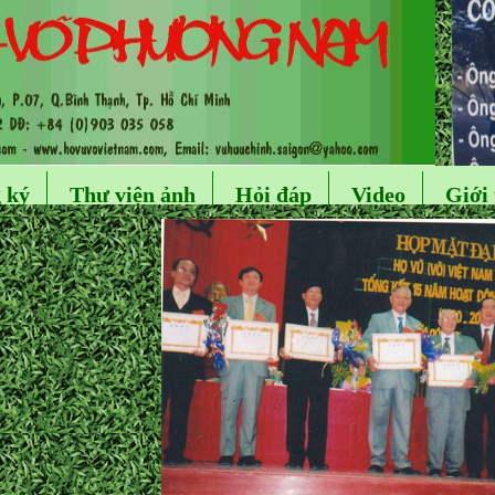
 ký
Thư viện ảnh
Hỏi đáp
Video
Giới 