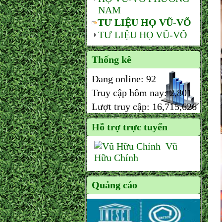
NAM
TƯ LIỆU HỌ VŨ-VÕ
TƯ LIỆU HỌ VŨ-VÕ
Thống kê
Đang online:
92
Truy cập hôm nay:
2,801
Lượt truy cập:
16,715,626
Hỗ trợ trực tuyến
Vũ
Hữu Chính
Quảng cáo