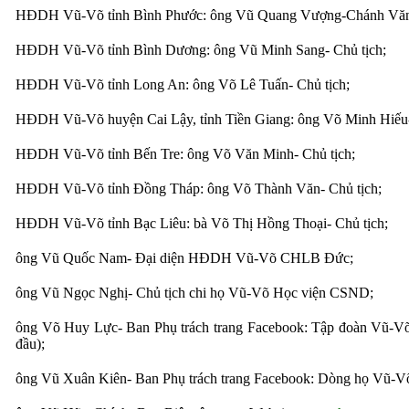
HĐDH Vũ-Võ tỉnh Bình Phước: ông Vũ Quang Vượng-Chánh Văn
HĐDH Vũ-Võ tỉnh Bình Dương: ông Vũ Minh Sang- Chủ tịch;
HĐDH Vũ-Võ tỉnh Long An: ông Võ Lê Tuấn- Chủ tịch;
HĐDH Vũ-Võ huyện Cai Lậy, tỉnh Tiền Giang: ông Võ Minh Hiếu-
HĐDH Vũ-Võ tỉnh Bến Tre: ông Võ Văn Minh- Chủ tịch;
HĐDH Vũ-Võ tỉnh Đồng Tháp: ông Võ Thành Văn- Chủ tịch;
HĐDH Vũ-Võ tỉnh Bạc Liêu: bà Võ Thị Hồng Thoại- Chủ tịch;
ông Vũ Quốc Nam- Đại diện HĐDH Vũ-Võ CHLB Đức;
ông Vũ Ngọc Nghị- Chủ tịch chi họ Vũ-Võ Học viện CSND;
ông Võ Huy Lực- Ban Phụ trách trang Facebook: Tập đoàn Vũ-Võ 
đầu);
ông Vũ Xuân Kiên- Ban Phụ trách trang Facebook: Dòng họ Vũ-V