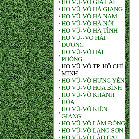
HỌ VŨ-VÕ GIA LAI
HỌ VŨ-VÕ HÀ GIANG
HỌ VŨ-VÕ HÀ NAM
HỌ VŨ-VÕ HÀ NỘI
HỌ VŨ-VÕ HÀ TĨNH
HỌ VŨ--VÕ HẢI
DƯƠNG
HỌ VŨ-VÕ HẢI
PHÒNG
HỌ VŨ-VÕ TP. HỒ CHÍ
MINH
HỌ VŨ-VÕ HƯNG YÊN
HỌ VŨ-VÕ HÒA BÌNH
HỌ VŨ-VÕ KHÁNH
HÒA
HỌ VŨ-VÕ KIÊN
GIANG
HỌ VŨ-VÕ LÂM ĐỒNG
HỌ VŨ-VÕ LẠNG SƠN
HỌ VŨ-VÕ LÀO CAI