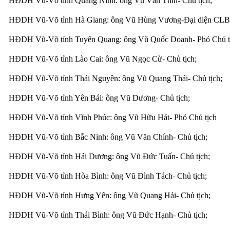
HĐDH Vũ-Võ tỉnh Quảng Ninh: ông Vũ Văn Thìn- Chủ tịch;
HĐDH Vũ-Võ tỉnh Hà Giang: ông Vũ Hùng Vương-Đại diện CLB
HĐDH Vũ-Võ tỉnh Tuyên Quang: ông Vũ Quốc Doanh- Phó Chủ t
HĐDH Vũ-Võ tỉnh Lào Cai: ông Vũ Ngọc Cừ- Chủ tịch;
HĐDH Vũ-Võ tỉnh Thái Nguyên: ông Vũ Quang Thái- Chủ tịch;
HĐDH Vũ-Võ tỉnh Yên Bái: ông Vũ Dương- Chủ tịch;
HĐDH Vũ-Võ tỉnh Vĩnh Phúc: ông Vũ Hữu Hát- Phó Chủ tịch
HĐDH Vũ-Võ tỉnh Bắc Ninh: ông Vũ Văn Chính- Chủ tịch;
HĐDH Vũ-Võ tỉnh Hải Dương: ông Vũ Đức Tuấn- Chủ tịch;
HĐDH Vũ-Võ tỉnh Hòa Bình: ông Vũ Đình Tách- Chủ tịch;
HĐDH Vũ-Võ tỉnh Hưng Yên: ông Vũ Quang Hải- Chủ tịch;
HĐDH Vũ-Võ tỉnh Thái Bình: ông Vũ Đức Hạnh- Chủ tịch;