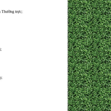
 Thường trực;
;
ọ;