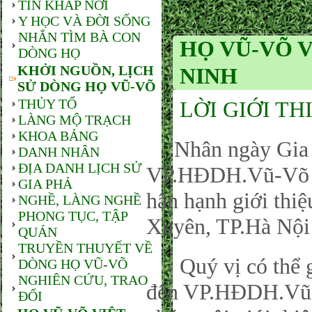
TIN KHẮP NƠI
Y HỌC VÀ ĐỜI SỐNG
NHẮN TÌM BÀ CON
HỌ VŨ-VÕ 
DÒNG HỌ
KHỞI NGUỒN, LỊCH
NINH
SỬ DÒNG HỌ VŨ-VÕ
THỦY TỔ
LỜI GIỚI TH
LÀNG MỘ TRẠCH
KHOA BẢNG
Nhân ngày Gia đ
DANH NHÂN
ĐỊA DANH LỊCH SỬ
VP.HĐDH.Vũ-Võ P
GIA PHẢ
hân hạnh giới thi
NGHỀ, LÀNG NGHỀ
PHONG TỤC, TẬP
Xuyên, TP.Hà Nội
QUÁN
TRUYỀN THUYẾT VỀ
Quý vị có thể gử
DÒNG HỌ VŨ-VÕ
NGHIÊN CỨU, TRAO
đến VP.HĐDH.Vũ-
ĐỔI