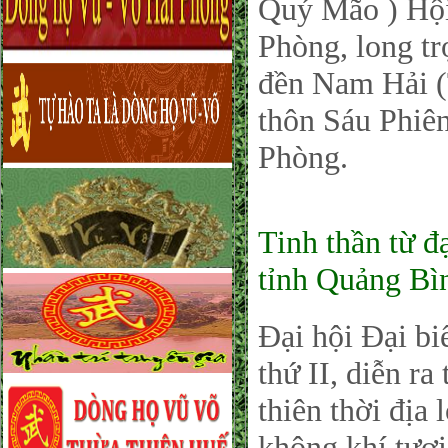
Quý Mão ) Hộ
Phòng, long tr
đền Nam Hải (
thôn Sáu Phiê
Phòng.
Tinh thần từ đ
tỉnh Quảng Bì
Đại hội Đại b
thứ II, diễn ra
thiên thời địa
không khí tươi