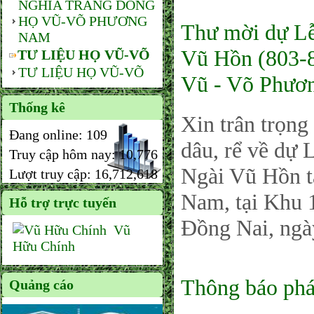
NGHĨA TRANG DÒNG
HỌ VŨ-VÕ PHƯƠNG
Thư mời dự Lễ
NAM
Vũ Hồn (803-8
TƯ LIỆU HỌ VŨ-VÕ
TƯ LIỆU HỌ VŨ-VÕ
Vũ - Võ Phươ
Thống kê
Xin trân trọng
Đang online:
109
dâu, rể về dự
Truy cập hôm nay:
10,776
Ngài Vũ Hồn t
Lượt truy cập:
16,712,618
Nam, tại Khu 
Hỗ trợ trực tuyến
Đồng Nai, ngà
Vũ
Hữu Chính
Thông báo phá
Quảng cáo