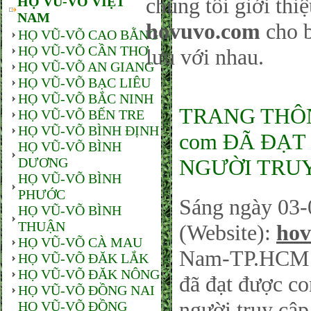
chúng tôi giới thi
HỌ VŨ-VÕ VIỆT
NAM
hovuvo.com
cho b
HỌ VŨ-VÕ CAO BẰNG
HỌ VŨ-VÕ CẦN THƠ
lưu với nhau.
HỌ VŨ-VÕ AN GIANG
HỌ VŨ-VÕ BẠC LIÊU
HỌ VŨ-VÕ BẮC NINH
TRANG THÔNG
HỌ VŨ-VÕ BẾN TRE
HỌ VŨ-VÕ BÌNH ĐỊNH
com ĐÃ ĐẠT 
HỌ VŨ-VÕ BÌNH
DƯƠNG
NGƯỜI TRUY
HỌ VŨ-VÕ BÌNH
PHƯỚC
Sáng ngày 03-
HỌ VŨ-VÕ BÌNH
THUẬN
(Website):
hov
HỌ VŨ-VÕ CÀ MAU
Nam-TP.HCM sá
HỌ VŨ-VÕ ĐĂK LẮK
HỌ VŨ-VÕ ĐĂK NÔNG
đã đạt được co
HỌ VŨ-VÕ ĐỒNG NAI
người truy cậ
HỌ VŨ-VÕ ĐỒNG