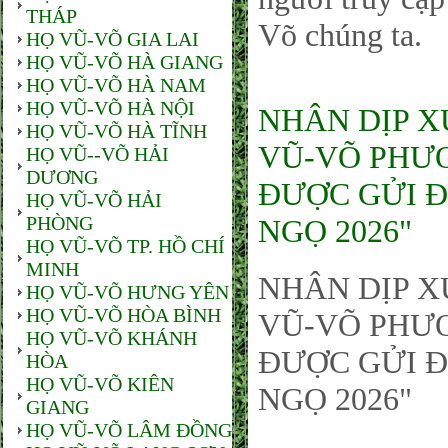
THÁP
Võ chúng ta.
HỌ VŨ-VÕ GIA LAI
HỌ VŨ-VÕ HÀ GIANG
HỌ VŨ-VÕ HÀ NAM
HỌ VŨ-VÕ HÀ NỘI
NHÂN DỊP X
HỌ VŨ-VÕ HÀ TĨNH
VŨ-VÕ PHƯƠ
HỌ VŨ--VÕ HẢI
DƯƠNG
ĐƯỢC GỬI Đ
HỌ VŨ-VÕ HẢI
PHÒNG
NGỌ 2026"
HỌ VŨ-VÕ TP. HỒ CHÍ
MINH
NHÂN DỊP X
HỌ VŨ-VÕ HƯNG YÊN
HỌ VŨ-VÕ HÒA BÌNH
VŨ-VÕ PHƯƠ
HỌ VŨ-VÕ KHÁNH
ĐƯỢC GỬI Đ
HÒA
HỌ VŨ-VÕ KIÊN
NGỌ 2026"
GIANG
HỌ VŨ-VÕ LÂM ĐỒNG