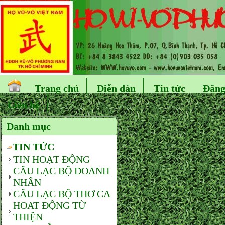
Trang chủ
Diễn đàn
Tin tức
Đăng
Liên hệ
Danh mục
TIN TỨC
TIN HOẠT ĐỘNG
CÂU LẠC BỘ DOANH
NHÂN
CÂU LẠC BỘ THƠ CA
HOAT ĐỘNG TỪ
THIỆN