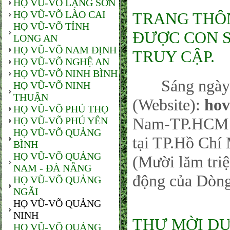
HỌ VŨ-VÕ LẠNG SƠN
HỌ VŨ-VÕ LÀO CAI
TRANG THÔNG
HỌ VŨ-VÕ TỈNH
ĐƯỢC CON SỐ
LONG AN
HỌ VŨ-VÕ NAM ĐỊNH
TRUY CẬP.
HỌ VŨ-VÕ NGHỆ AN
HỌ VŨ-VÕ NINH BÌNH
Sáng ngày 26
HỌ VŨ-VÕ NINH
THUẬN
(Website):
hov
HỌ VŨ-VÕ PHÚ THỌ
Nam-TP.HCM sá
HỌ VŨ-VÕ PHÚ YÊN
HỌ VŨ-VÕ QUẢNG
tại TP.Hồ Chí 
BÌNH
HỌ VŨ-VÕ QUẢNG
(Mười lăm triệ
NAM - ĐÀ NẴNG
động của Dòng
HỌ VŨ-VÕ QUẢNG
NGÃI
HỌ VŨ-VÕ QUẢNG
NINH
THƯ MỜI DỰ
HỌ VŨ-VÕ QUẢNG