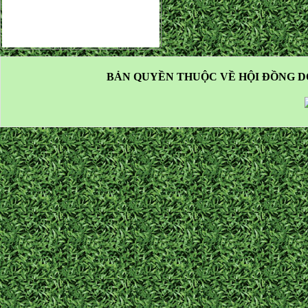
BẢN QUYỀN THUỘC VỀ HỘI ĐỒNG D