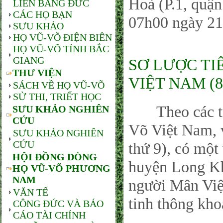
Hoà (P.1, quậ
LIÊN BANG ĐỨC
CÁC HỌ BẠN
07h00 ngày 21
SƯU KHẢO
HỌ VŨ-VÕ ĐIỆN BIÊN
HỌ VŨ-VÕ TỈNH BẮC
GIANG
SƠ LƯỢC TI
THƯ VIỆN
VIỆT NAM (8
SÁCH VỀ HỌ VŨ-VÕ
SỬ THI, TRIẾT HỌC
Theo các tư l
SƯU KHẢO NGHIÊN
CỨU
Võ Việt Nam, 
SƯU KHẢO NGHIÊN
CỨU
thứ 9), có một
HỘI ĐỒNG DÒNG
huyện Long Kh
HỌ VŨ-VÕ PHƯƠNG
NAM
người Mân Việ
VĂN TẾ
tinh thông kho
CÔNG ĐỨC VÀ BÁO
CÁO TÀI CHÍNH