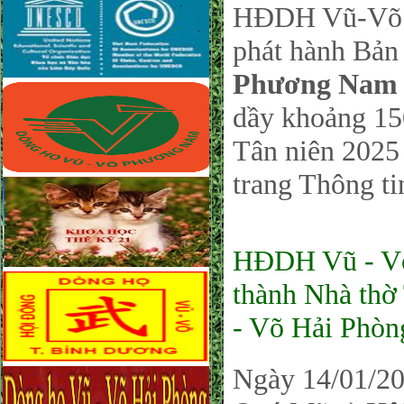
HĐDH Vũ-Võ P
phát hành Bản 
Phương Nam 
dầy khoảng 150
Tân niên 2025 
trang Thông ti
HĐDH Vũ - V
thành Nhà th
- Võ Hải Phòng
Ngày 14/01/2