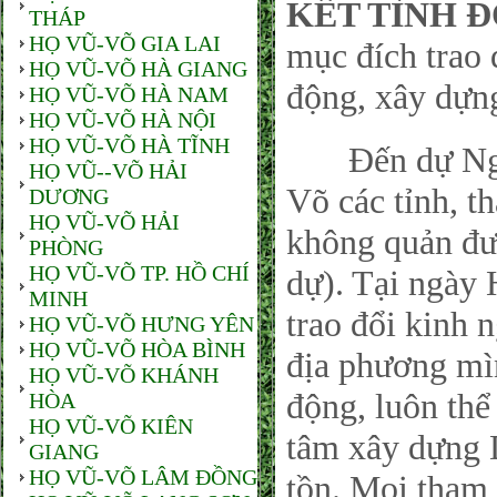
KẾT TÌNH 
THÁP
HỌ VŨ-VÕ GIA LAI
mục đích trao 
HỌ VŨ-VÕ HÀ GIANG
động, xây dựn
HỌ VŨ-VÕ HÀ NAM
HỌ VŨ-VÕ HÀ NỘI
HỌ VŨ-VÕ HÀ TĨNH
Đến dự Ngày
HỌ VŨ--VÕ HẢI
Võ các tỉnh, t
DƯƠNG
HỌ VŨ-VÕ HẢI
không quản đư
PHÒNG
HỌ VŨ-VÕ TP. HỒ CHÍ
dự). Tại ngày 
MINH
trao đổi kinh
HỌ VŨ-VÕ HƯNG YÊN
HỌ VŨ-VÕ HÒA BÌNH
địa phương mìn
HỌ VŨ-VÕ KHÁNH
động, luôn thể 
HÒA
HỌ VŨ-VÕ KIÊN
tâm xây dựng 
GIANG
HỌ VŨ-VÕ LÂM ĐỒNG
tồn. Mọi tham 