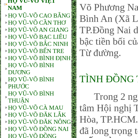
HỌ VŨ-VÕ VIỆT
Võ Phương Nam
NAM
HỌ VŨ-VÕ CAO BẰNG
Bình An (Xã L
HỌ VŨ-VÕ CẦN THƠ
TP.Đồng Nai 
HỌ VŨ-VÕ AN GIANG
HỌ VŨ-VÕ BẠC LIÊU
bậc tiền bối c
HỌ VŨ-VÕ BẮC NINH
Từ đường.
HỌ VŨ-VÕ BẾN TRE
HỌ VŨ-VÕ BÌNH ĐỊNH
HỌ VŨ-VÕ BÌNH
DƯƠNG
TÌNH ĐỒNG 
HỌ VŨ-VÕ BÌNH
PHƯỚC
HỌ VŨ-VÕ BÌNH
Trong 2 ngày 
THUẬN
tâm Hội nghị 
HỌ VŨ-VÕ CÀ MAU
HỌ VŨ-VÕ ĐĂK LẮK
Hòa, TP.HCM.
HỌ VŨ-VÕ ĐĂK NÔNG
đã long trọng t
HỌ VŨ-VÕ ĐỒNG NAI
HỌ VŨ-VÕ ĐỒNG