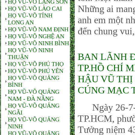
HỌ VŨ-VÕ LẠNG SƠN
Những ai man
HỌ VŨ-VÕ LÀO CAI
HỌ VŨ-VÕ TỈNH
anh em một nhà
LONG AN
đến chung vui,
HỌ VŨ-VÕ NAM ĐỊNH
HỌ VŨ-VÕ NGHỆ AN
HỌ VŨ-VÕ NINH BÌNH
HỌ VŨ-VÕ NINH
BAN LÃNH 
THUẬN
HỌ VŨ-VÕ PHÚ THỌ
TP.HỒ CHÍ 
HỌ VŨ-VÕ PHÚ YÊN
HẬU VŨ THỊ
HỌ VŨ-VÕ QUẢNG
BÌNH
CÚNG MẠC T
HỌ VŨ-VÕ QUẢNG
NAM - ĐÀ NẴNG
Ngày 26-7-20
HỌ VŨ-VÕ QUẢNG
NGÃI
TP.HCM, phườn
HỌ VŨ-VÕ QUẢNG
NINH
Tưởng niệm 43
HỌ VŨ-VÕ QUẢNG