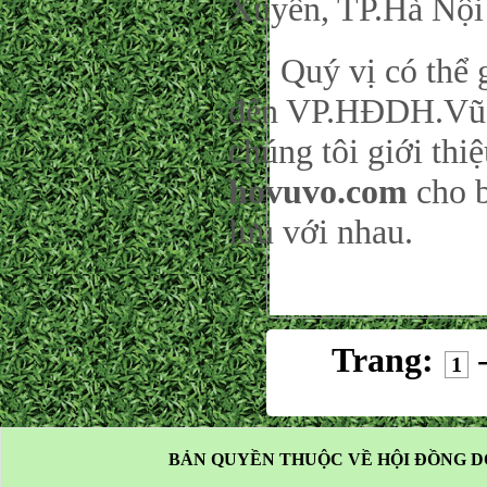
Xuyên, TP.Hà Nội
Quý vị có thể gử
đến VP.HĐDH.Vũ-
chúng tôi giới thi
hovuvo.com
cho b
lưu với nhau.
Trang:
1
BẢN QUYỀN THUỘC VỀ HỘI ĐỒNG D