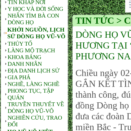
TIN KHẮP NƠI
Y HỌC VÀ ĐỜI SỐNG
NHẮN TÌM BÀ CON
TIN TỨC > 
DÒNG HỌ
KHỞI NGUỒN, LỊCH
DÒNG HỌ VŨ
SỬ DÒNG HỌ VŨ-VÕ
HƯƠNG TẠI
THỦY TỔ
LÀNG MỘ TRẠCH
PHƯƠNG NA
KHOA BẢNG
DANH NHÂN
ĐỊA DANH LỊCH SỬ
Chiều ngày 0
GIA PHẢ
GẮN KẾT TÌ
NGHỀ, LÀNG NGHỀ
PHONG TỤC, TẬP
thành công, đ
QUÁN
đồng Dòng họ
TRUYỀN THUYẾT VỀ
DÒNG HỌ VŨ-VÕ
đưa các đoàn 
NGHIÊN CỨU, TRAO
ĐỔI
miền Bắc - Tr