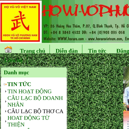
Trang chủ
Diễn đàn
Tin tức
Đăng
Liên hệ
Danh mục
TIN TỨC
TIN HOẠT ĐỘNG
CÂU LẠC BỘ DOANH
NHÂN
CÂU LẠC BỘ THƠ CA
HOAT ĐỘNG TỪ
THIỆN