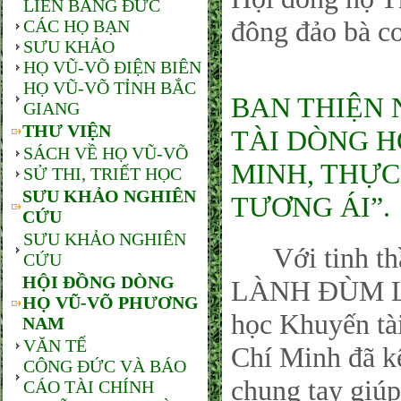
LIÊN BANG ĐỨC
đông đảo bà c
CÁC HỌ BẠN
SƯU KHẢO
HỌ VŨ-VÕ ĐIỆN BIÊN
HỌ VŨ-VÕ TỈNH BẮC
BAN THIỆN
GIANG
THƯ VIỆN
TÀI DÒNG H
SÁCH VỀ HỌ VŨ-VÕ
MINH, THỰC
SỬ THI, TRIẾT HỌC
SƯU KHẢO NGHIÊN
TƯƠNG ÁI”.
CỨU
SƯU KHẢO NGHIÊN
Với tinh t
CỨU
HỘI ĐỒNG DÒNG
LÀNH ĐÙM LÁ
HỌ VŨ-VÕ PHƯƠNG
học Khuyến t
NAM
VĂN TẾ
Chí Minh đã kê
CÔNG ĐỨC VÀ BÁO
chung tay giúp
CÁO TÀI CHÍNH