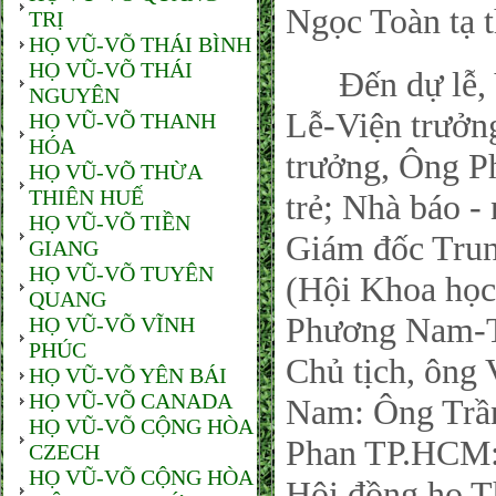
Ngọc Toàn tạ 
TRỊ
HỌ VŨ-VÕ THÁI BÌNH
HỌ VŨ-VÕ THÁI
Đến dự lễ, V
NGUYÊN
Lễ-Viện trưởn
HỌ VŨ-VÕ THANH
HÓA
trưởng, Ông 
HỌ VŨ-VÕ THỪA
THIÊN HUẾ
trẻ; Nhà báo 
HỌ VŨ-VÕ TIỀN
Giám đốc Trun
GIANG
HỌ VŨ-VÕ TUYÊN
(Hội Khoa họ
QUANG
Phương Nam-T
HỌ VŨ-VÕ VĨNH
PHÚC
Chủ tịch, ông
HỌ VŨ-VÕ YÊN BÁI
HỌ VŨ-VÕ CANADA
Nam: Ông Trần
HỌ VŨ-VÕ CỘNG HÒA
Phan TP.HCM:
CZECH
HỌ VŨ-VÕ CỘNG HÒA
Hội đồng họ 