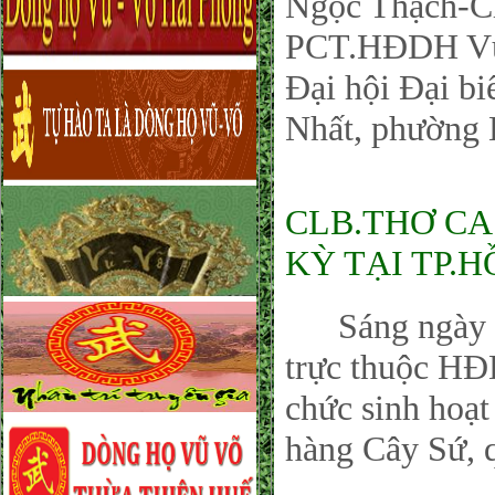
Ngọc Thạch-Ch
PCT.HĐDH Vũ
Đại hội Đại bi
Nhất, phường
CLB.THƠ CA
KỲ TẠI TP.H
Sáng ngày 12
trực thuộc H
chức sinh hoạt
hàng Cây Sứ,