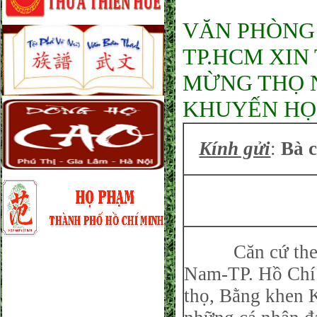
VĂN PHÒNG
TP.HCM XIN
MỪNG THỌ 
KHUYẾN HỌC
Kính gửi
:
Bà 
Căn cứ theo 
Nam-TP. Hồ Chí
thọ, Bằng khen 