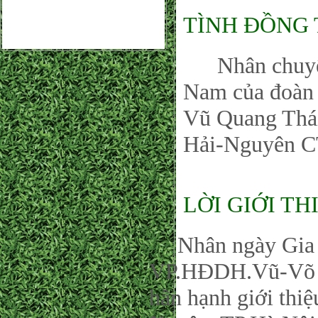
TÌNH ĐỒNG
Nhân chuyến đ
Nam của đoàn
Vũ Quang Thá
Hải-Nguyên C
LỜI GIỚI TH
Nhân ngày Gia đ
VP.HĐDH.Vũ-Võ P
hân hạnh giới thi