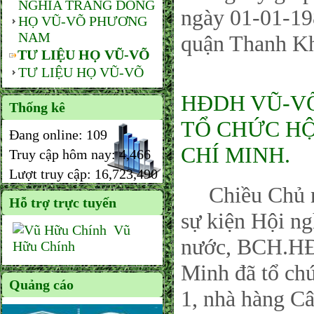
NGHĨA TRANG DÒNG
ngày 01-01-198
HỌ VŨ-VÕ PHƯƠNG
NAM
quận Thanh Kh
TƯ LIỆU HỌ VŨ-VÕ
TƯ LIỆU HỌ VŨ-VÕ
HĐDH VŨ-VÕ
Thống kê
TỔ CHỨC HỘ
Đang online:
109
CHÍ MINH.
Truy cập hôm nay:
4,466
Lượt truy cập:
16,723,490
Chiều Chủ nhậ
Hỗ trợ trực tuyến
sự kiện Hội n
Vũ
nước, BCH.H
Hữu Chính
Minh đã tổ ch
Quảng cáo
1, nhà hàng Câ