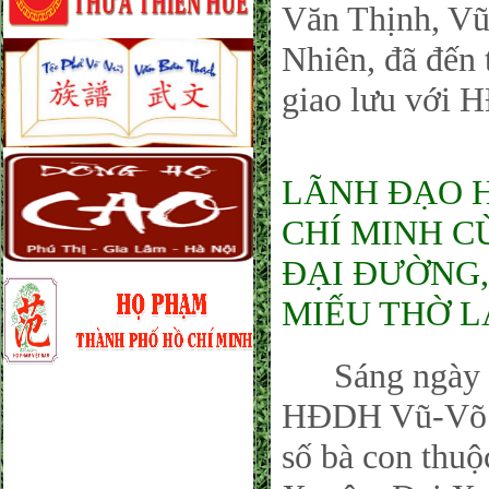
Văn Thịnh, Vũ
Nhiên, đã đến
giao lưu với
LÃNH ĐẠO 
CHÍ MINH C
ĐẠI ĐƯỜNG
MIẾU THỜ L
Sáng ngày 02
HĐDH Vũ-Võ P
số bà con thu