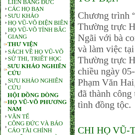
LIÊN BANG ĐỨC
CÁC HỌ BẠN
Chương trìn
SƯU KHẢO
HỌ VŨ-VÕ ĐIỆN BIÊN
Thường trực 
HỌ VŨ-VÕ TỈNH BẮC
Ngãi với bà c
GIANG
THƯ VIỆN
và làm việc t
SÁCH VỀ HỌ VŨ-VÕ
Thường trực
SỬ THI, TRIẾT HỌC
SƯU KHẢO NGHIÊN
chiều ngày 05
CỨU
Phạm Văn Hai,
SƯU KHẢO NGHIÊN
CỨU
đã thành công 
HỘI ĐỒNG DÒNG
HỌ VŨ-VÕ PHƯƠNG
tình đồng tộc.
NAM
VĂN TẾ
CÔNG ĐỨC VÀ BÁO
CHI HỌ VŨ-
CÁO TÀI CHÍNH