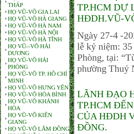
THÁP
TP.HCM DỰ 
HỌ VŨ-VÕ GIA LAI
HĐDH.VŨ-VÕ
HỌ VŨ-VÕ HÀ GIANG
HỌ VŨ-VÕ HÀ NAM
HỌ VŨ-VÕ HÀ NỘI
Ngày 27-4 -20
HỌ VŨ-VÕ HÀ TĨNH
lễ kỷ niệm: 3
HỌ VŨ--VÕ HẢI
DƯƠNG
Phòng, tại: “
HỌ VŨ-VÕ HẢI
phường Thuỷ 
PHÒNG
HỌ VŨ-VÕ TP. HỒ CHÍ
MINH
HỌ VŨ-VÕ HƯNG YÊN
LÃNH ĐẠO 
HỌ VŨ-VÕ HÒA BÌNH
HỌ VŨ-VÕ KHÁNH
TP.HCM ĐẾN
HÒA
CỦA HĐDH V
HỌ VŨ-VÕ KIÊN
GIANG
ĐỒNG.
HỌ VŨ-VÕ LÂM ĐỒNG