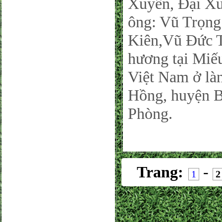
Xuyên, Đại Xu
ông: Vũ Trọng
Kiên,Vũ Đức T
hương tại Miế
Việt Nam ở là
Hồng, huyện B
Phòng.
Trang:
-
1
2