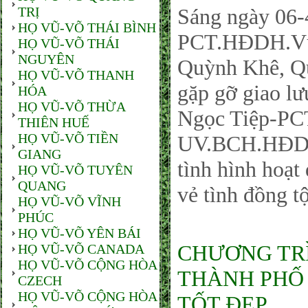
TRỊ
Sáng ngày 06-
HỌ VŨ-VÕ THÁI BÌNH
PCT.HĐDH.Vũ
HỌ VŨ-VÕ THÁI
NGUYÊN
Quỳnh Khê, Qu
HỌ VŨ-VÕ THANH
gặp gỡ giao l
HÓA
HỌ VŨ-VÕ THỪA
Ngọc Tiệp-PC
THIÊN HUẾ
HỌ VŨ-VÕ TIỀN
UV.BCH.HĐDH.
GIANG
tình hình hoạt
HỌ VŨ-VÕ TUYÊN
QUANG
vẻ tình đồng tộ
HỌ VŨ-VÕ VĨNH
PHÚC
HỌ VŨ-VÕ YÊN BÁI
CHƯƠNG TRÌ
HỌ VŨ-VÕ CANADA
HỌ VŨ-VÕ CỘNG HÒA
THÀNH PHỐ 
CZECH
HỌ VŨ-VÕ CỘNG HÒA
TỐT ĐẸP.