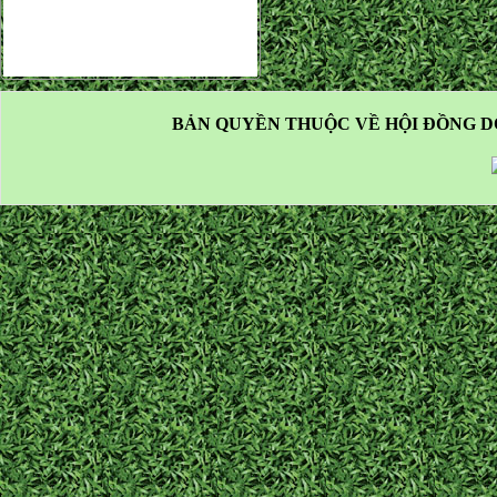
BẢN QUYỀN THUỘC VỀ HỘI ĐỒNG D