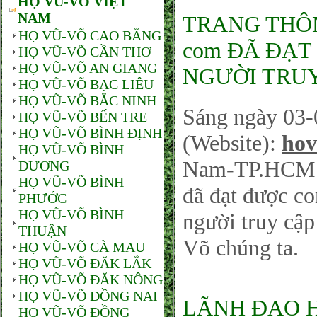
HỌ VŨ-VÕ VIỆT
NAM
TRANG THÔNG
HỌ VŨ-VÕ CAO BẰNG
com ĐÃ ĐẠT 
HỌ VŨ-VÕ CẦN THƠ
HỌ VŨ-VÕ AN GIANG
NGƯỜI TRUY
HỌ VŨ-VÕ BẠC LIÊU
HỌ VŨ-VÕ BẮC NINH
Sáng ngày 03-
HỌ VŨ-VÕ BẾN TRE
HỌ VŨ-VÕ BÌNH ĐỊNH
(Website):
hov
HỌ VŨ-VÕ BÌNH
Nam-TP.HCM sá
DƯƠNG
HỌ VŨ-VÕ BÌNH
đã đạt được co
PHƯỚC
HỌ VŨ-VÕ BÌNH
người truy cậ
THUẬN
Võ chúng ta.
HỌ VŨ-VÕ CÀ MAU
HỌ VŨ-VÕ ĐĂK LẮK
HỌ VŨ-VÕ ĐĂK NÔNG
HỌ VŨ-VÕ ĐỒNG NAI
LÃNH ĐẠO 
HỌ VŨ-VÕ ĐỒNG