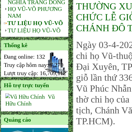
NGHĨA TRANG DÒNG
THƯỜNG XUY
HỌ VŨ-VÕ PHƯƠNG
CHỨC LỄ GI
NAM
TƯ LIỆU HỌ VŨ-VÕ
CHÁNH ĐÔ T
TƯ LIỆU HỌ VŨ-VÕ
Ngày 03-4-202
Thống kê
chi họ Vũ-thu
Đang online:
132
Đại Xuyên, TP
Truy cập hôm nay:
7,270
Lượt truy cập:
16,709,112
giỗ lần thứ 3
Hỗ trợ trực tuyến
Vũ Phúc Nhẫn 
Vũ
thờ chi họ củ
Hữu Chính
tịch, Chánh 
TP.HCM).
Quảng cáo