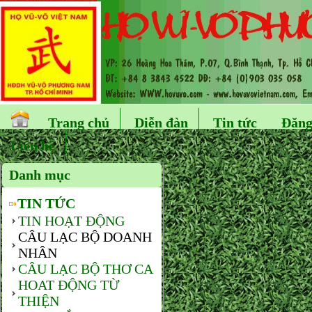
Trang chủ
Diễn đàn
Tin tức
Đăng
Liên hệ
Danh mục
TIN TỨC
TIN HOẠT ĐỘNG
CÂU LẠC BỘ DOANH
NHÂN
CÂU LẠC BỘ THƠ CA
HOAT ĐỘNG TỪ
THIỆN