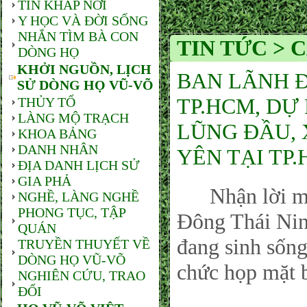
TIN KHẮP NƠI
Y HỌC VÀ ĐỜI SỐNG
NHẮN TÌM BÀ CON
TIN TỨC >
DÒNG HỌ
KHỞI NGUỒN, LỊCH
BAN LÃNH 
SỬ DÒNG HỌ VŨ-VÕ
TP.HCM, DỰ
THỦY TỔ
LÀNG MỘ TRẠCH
LŨNG ĐẦU, 
KHOA BẢNG
DANH NHÂN
YÊN TẠI TP.
ĐỊA DANH LỊCH SỬ
GIA PHẢ
Nhận lời mời
NGHỀ, LÀNG NGHỀ
PHONG TỤC, TẬP
Đông Thái Nin
QUÁN
đang sinh sống
TRUYỀN THUYẾT VỀ
DÒNG HỌ VŨ-VÕ
chức họp mặt 
NGHIÊN CỨU, TRAO
ĐỔI