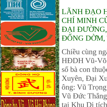
LÃNH ĐẠO 
CHÍ MINH C
ĐẠI ĐƯỜNG,
ĐỐNG DỜM, 
Chiều cùng ng
HĐDH Vũ-Võ P
số bà con thu
Xuyên, Đại Xu
ông: Vũ Trọng
Vũ Đức Thắng 
tại Khu Di tí