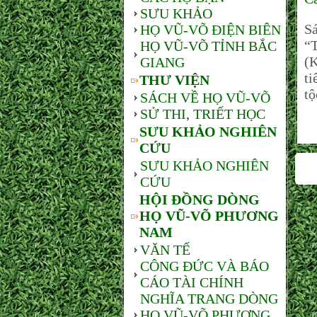
SƯU KHẢO
Sá
HỌ VŨ-VÕ ĐIỆN BIÊN
“T
HỌ VŨ-VÕ TỈNH BẮC
(
GIANG
ti
THƯ VIỆN
tộ
SÁCH VỀ HỌ VŨ-VÕ
SỬ THI, TRIẾT HỌC
SƯU KHẢO NGHIÊN
CỨU
SƯU KHẢO NGHIÊN
CỨU
HỘI ĐỒNG DÒNG
HỌ VŨ-VÕ PHƯƠNG
NAM
VĂN TẾ
CÔNG ĐỨC VÀ BÁO
CÁO TÀI CHÍNH
NGHĨA TRANG DÒNG
HỌ VŨ-VÕ PHƯƠNG