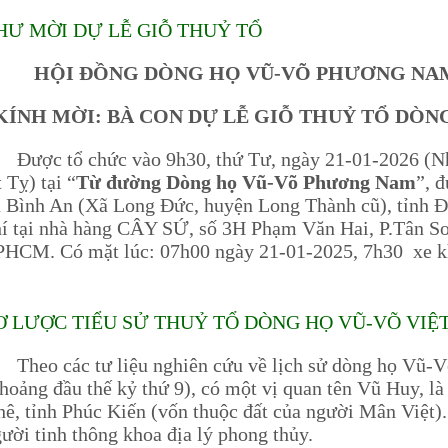
HƯ MỜI DỰ LỄ GIỖ THUỶ TỔ
HỘI ĐỒNG DÒNG HỌ VŨ-VÕ PHƯƠNG NAM
KÍNH MỜI: BÀ CON DỰ LỄ GIỖ THUỶ TỔ DÒN
ược tổ chức vào 9h30, thứ Tư, ngày 21-01-2026 (N
 Tỵ) tại “
Từ đường Dòng họ Vũ-Võ Phương Nam
”, 
 Bình An (Xã Long Đức, huyện Long Thành cũ), tỉnh Đ
í tại nhà hàng CÂY SỨ, số 3H Phạm Văn Hai, P.Tân Sơ
PHCM. Có mặt lúc: 07h00 ngày 21-01-2025, 7h30 xe k
Ơ LƯỢC TIỂU SỬ THUỶ TỔ DÒNG HỌ VŨ-VÕ VIỆT 
heo các tư liệu nghiên cứu về lịch sử dòng họ Vũ-V
hoảng đầu thế kỷ thứ 9), có một vị quan tên Vũ Huy, 
ê, tỉnh Phúc Kiến (vốn thuộc đất của người Mân Việt)
ười tinh thông khoa địa lý phong thủy.