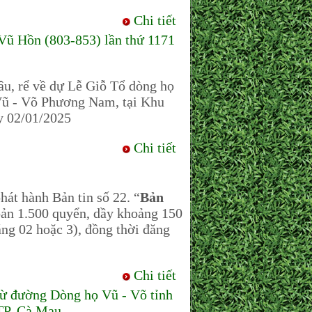
Chi tiết
Vũ Hồn (803-853) lần thứ 1171
dâu, rể về dự Lễ Giỗ Tổ dòng họ
Vũ - Võ Phương Nam, tại Khu
y 02/01/2025
Chi tiết
 hành Bản tin số 22. “
Bản
bản 1.500 quyển, dầy khoảng 150
áng 02 hoặc 3), đồng thời đăng
Chi tiết
Từ đường Dòng họ Vũ - Võ tỉnh
 TP. Cà Mau