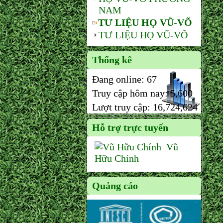
NAM
TƯ LIỆU HỌ VŨ-VÕ
TƯ LIỆU HỌ VŨ-VÕ
Thống kê
Đang online:
67
Truy cập hôm nay:
5,600
Lượt truy cập:
16,724,624
Hỗ trợ trực tuyến
Vũ
Hữu Chính
Quảng cáo