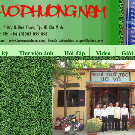
 ký
Thư viện ảnh
Hỏi đáp
Video
Giới 