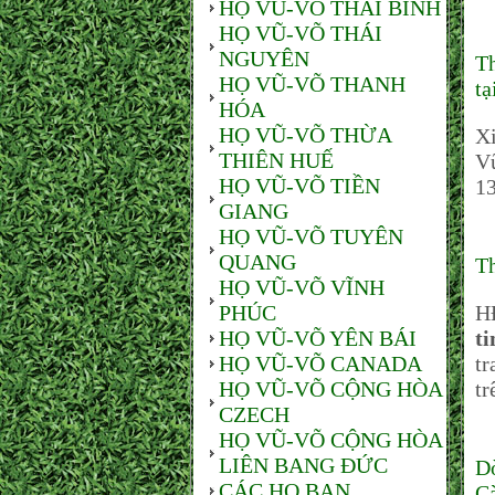
HỌ VŨ-VÕ THÁI BÌNH
HỌ VŨ-VÕ THÁI
NGUYÊN
Th
HỌ VŨ-VÕ THANH
t
HÓA
HỌ VŨ-VÕ THỪA
Xi
THIÊN HUẾ
Vũ
HỌ VŨ-VÕ TIỀN
13
GIANG
HỌ VŨ-VÕ TUYÊN
QUANG
Th
HỌ VŨ-VÕ VĨNH
PHÚC
H
HỌ VŨ-VÕ YÊN BÁI
t
HỌ VŨ-VÕ CANADA
tr
HỌ VŨ-VÕ CỘNG HÒA
tr
CZECH
HỌ VŨ-VÕ CỘNG HÒA
LIÊN BANG ĐỨC
Dò
CÁC HỌ BẠN
Cà