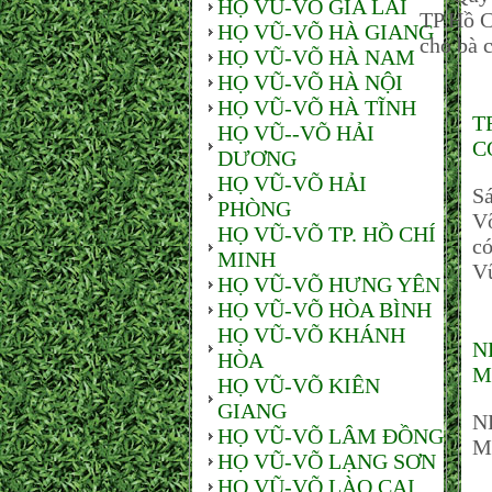
HỌ VŨ-VÕ GIA LAI
TP.Hồ C
HỌ VŨ-VÕ HÀ GIANG
cho bà c
HỌ VŨ-VÕ HÀ NAM
HỌ VŨ-VÕ HÀ NỘI
HỌ VŨ-VÕ HÀ TĨNH
T
HỌ VŨ--VÕ HẢI
C
DƯƠNG
HỌ VŨ-VÕ HẢI
Sá
PHÒNG
Võ
HỌ VŨ-VÕ TP. HỒ CHÍ
có
MINH
V
HỌ VŨ-VÕ HƯNG YÊN
HỌ VŨ-VÕ HÒA BÌNH
HỌ VŨ-VÕ KHÁNH
N
HÒA
M
HỌ VŨ-VÕ KIÊN
GIANG
N
HỌ VŨ-VÕ LÂM ĐỒNG
M
HỌ VŨ-VÕ LẠNG SƠN
HỌ VŨ-VÕ LÀO CAI