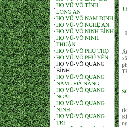
HỌ VŨ-VÕ TỈNH
T
LONG AN
HỌ VŨ-VÕ NAM ĐỊNH
HỌ VŨ-VÕ NGHỆ AN
HỌ VŨ-VÕ NINH BÌNH
HỌ VŨ-VÕ NINH
THUẬN
Đ
HỌ VŨ-VÕ PHÚ THỌ
Ất
HỌ VŨ-VÕ PHÚ YÊN
xã
HỌ VŨ-VÕ QUẢNG
ph
BÌNH
T
HỌ VŨ-VÕ QUẢNG
NAM - ĐÀ NẴNG
HỌ VŨ-VÕ QUẢNG
S
NGÃI
HỌ VŨ-VÕ QUẢNG
T
NINH
(k
HỌ VŨ-VÕ QUẢNG
Kh
TRỊ
ng