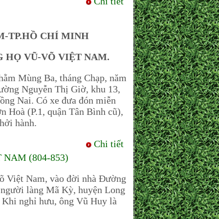
Chi tiết
-TP.HỒ CHÍ MINH
G HỌ VŨ-VÕ VIỆT NAM.
hằm Mùng Ba, tháng Chạp, năm
đường Nguyễn Thị Giờ, khu 13,
ồng Nai. Có xe đưa đón miễn
n Hoà (P.1, quận Tân Bình cũ),
hởi hành.
Chi tiết
NAM (804-853)
õ Việt Nam, vào đời nhà Đường
là người làng Mã Kỳ, huyện Long
. Khi nghỉ hưu, ông Vũ Huy là