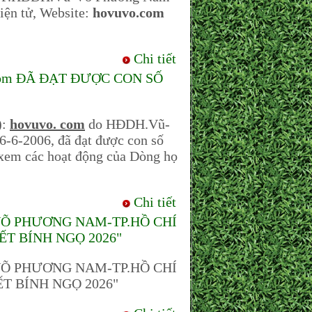
Điện tử, Website:
hovuvo.com
Chi tiết
com ĐÃ ĐẠT ĐƯỢC CON SỐ
):
hovuvo. com
do HĐDH.Vũ-
-6-2006, đã đạt được con số
o xem các hoạt động của Dòng họ
Chi tiết
VÕ PHƯƠNG NAM-TP.HỒ CHÍ
ẾT BÍNH NGỌ 2026"
VÕ PHƯƠNG NAM-TP.HỒ CHÍ
T BÍNH NGỌ 2026"