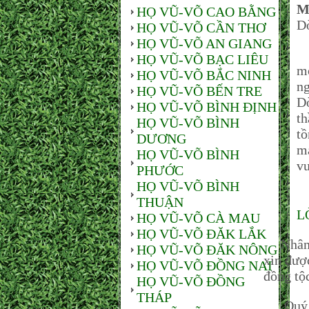
M
HỌ VŨ-VÕ CAO BẰNG
Dò
HỌ VŨ-VÕ CẦN THƠ
HỌ VŨ-VÕ AN GIANG
Đ
HỌ VŨ-VÕ BẠC LIÊU
mờ
HỌ VŨ-VÕ BẮC NINH
ng
HỌ VŨ-VÕ BẾN TRE
Dò
HỌ VŨ-VÕ BÌNH ĐỊNH
th
HỌ VŨ-VÕ BÌNH
tồ
DƯƠNG
má
HỌ VŨ-VÕ BÌNH
vu
PHƯỚC
HỌ VŨ-VÕ BÌNH
THUẬN
L
HỌ VŨ-VÕ CÀ MAU
HỌ VŨ-VÕ ĐĂK LẮK
Nhân n
HỌ VŨ-VÕ ĐĂK NÔNG
xin đượ
HỌ VŨ-VÕ ĐỒNG NAI
đồng tộ
HỌ VŨ-VÕ ĐỒNG
THÁP
Quý vị