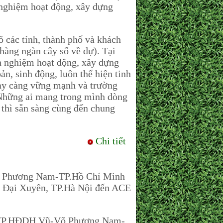
h nghiệm hoạt động, xây dựng
c tỉnh, thành phố và khách
hàng ngàn cây số về dự). Tại
nh nghiệm hoạt động, xây dựng
ản, sinh động, luôn thể hiện tinh
gày càng vững mạnh và trường
 Những ai mang trong mình dòng
thì sẵn sàng cùng đến chung
Chi tiết
 Phương Nam-TP.Hồ Chí Minh
xã Đại Xuyên, TP.Hà Nội đến ACE
n VP.HĐDH.Vũ-Võ Phương Nam-