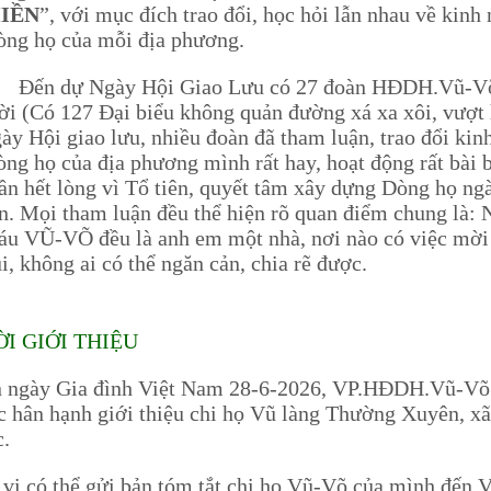
IỀN
”, với mục đích trao đổi, học hỏi lẫn nhau về kin
ng họ của mỗi địa phương.
ến dự Ngày Hội Giao Lưu có 27 đoàn HĐDH.Vũ-Võ cá
i (Có 127 Đại biểu không quản đường xá xa xôi, vượt 
ày Hội giao lưu, nhiều đoàn đã tham luận, trao đổi ki
ng họ của địa phương mình rất hay, hoạt động rất bài b
ần hết lòng vì Tổ tiên, quyết tâm xây dựng Dòng họ n
n. Mọi tham luận đều thể hiện rõ quan điểm chung là:
u VŨ-VÕ đều là anh em một nhà, nơi nào có việc mời 
i, không ai có thể ngăn cản, chia rẽ được.
ỜI GIỚI THIỆU
gày Gia đình Việt Nam 28-6-2026, VP.HĐDH.Vũ-Võ
c hân hạnh giới thiệu chi họ Vũ làng Thường Xuyên, 
c.
 có thể gửi bản tóm tắt chi họ Vũ-Võ của mình đế