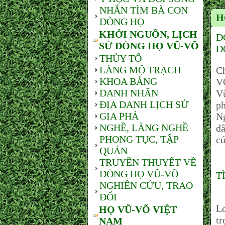
NHẮN TÌM BÀ CON
H
DÒNG HỌ
KHỞI NGUỒN, LỊCH
D
SỬ DÒNG HỌ VŨ-VÕ
D
THỦY TỔ
LÀNG MỘ TRẠCH
C
KHOA BẢNG
V
DANH NHÂN
V
ĐỊA DANH LỊCH SỬ
p
GIA PHẢ
Ng
NGHỀ, LÀNG NGHỀ
dâ
PHONG TỤC, TẬP
cú
QUÁN
TRUYỀN THUYẾT VỀ
DÒNG HỌ VŨ-VÕ
T
NGHIÊN CỨU, TRAO
ĐỔI
Tr
L
HỌ VŨ-VÕ VIỆT
tr
NAM