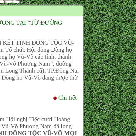
ƯƠNG TẠI “TỪ ĐƯỜNG
ẮN KẾT TÌNH ĐỒNG TỘC VŨ-
n Tổ chức Hội đồng Dòng họ
g họ Vũ-Võ các tỉnh, thành
ọ Vũ-Võ Phương Nam”, đường
ện Long Thành cũ), TP.Đồng Nai
a Dòng họ Vũ-Võ đang được thờ
Chi tiết
âm Hội nghị Tiệc cưới Hoàng
ọ Vũ-Võ Phương Nam đã long
ÌNH ĐỒNG TỘC VŨ-VÕ MỌI