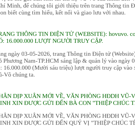
hí Minh, để chúng tôi giới thiệu trên trang Thông tin 
on biết cùng tìm hiểu, kết nối và giao lưu với nhau.
RANG THÔNG TIN ĐIỆN TỬ (WEBSITE): hovuvo. 
Ó: 16.000.000 LƯỢT NGƯỜI TRUY CẬP.
ng ngày 03-05-2026, trang Thông tin Điện tử (Website
 Phương Nam-TP.HCM sáng lập & quản lý vào ngày 06
: 16.000.000 (Mười sáu triệu) lượt người truy cập và
ũ-Võ chúng ta.
HÂN DỊP XUÂN MỚI VỀ, VĂN PHÒNG HĐDH VŨ-
INH XIN ĐƯỢC GỬI ĐẾN BÀ CON "THIỆP CHÚC T
HÂN DỊP XUÂN MỚI VỀ, VĂN PHÒNG HĐDH VŨ-
INH XIN ĐƯỢC GỬI ĐẾN QUÝ VỊ "THIỆP CHÚC TẾ