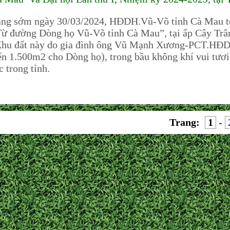
ng sớm ngày 30/03/2024, HĐDH.Vũ-Võ tỉnh Cà Mau tổ
ừ đường Dòng họ Vũ-Võ tỉnh Cà Mau”, tại ấp Cây Trâ
Khu đất này do gia đình ông Vũ Mạnh Xương-PCT.HĐD
ến 1.500m2 cho Dòng họ), trong bầu không khí vui tươi
c trong tỉnh.
Trang:
1
-