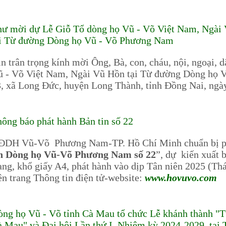
ư mời dự Lễ Giỗ Tổ dòng họ Vũ - Võ Việt Nam, Ngài 
ại Từ đường Dòng họ Vũ - Võ Phương Nam
n trân trọng kính mời Ông, Bà, con, cháu, nội, ngoại, 
 - Võ Việt Nam, Ngài Vũ Hồn tại Từ đường Dòng họ 
, xã Long Đức, huyện Long Thành, tỉnh Đồng Nai, ngà
ông báo phát hành Bản tin số 22
ĐDH Vũ-Võ Phương Nam-TP. Hồ Chí Minh chuẩn bị phát
in Dòng họ Vũ-Võ Phương Nam số 22
”, dự kiến xuất 
ang, khổ giấy A4, phát hành vào dịp Tân niên 2025 (Th
ên trang Thông tin điện tử-website:
www.hovuvo.com
ng họ Vũ - Võ tỉnh Cà Mau tổ chức Lễ khánh thành "
 Mau" và Đại hội Lần thứ I, Nhiệm kỳ 2024-2029, tại