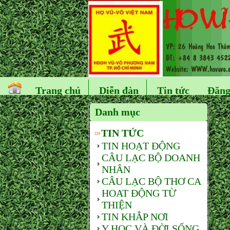
Trang chủ
Diễn đàn
Tin tức
Đăng
Danh mục
TIN TỨC
TIN HOẠT ĐỘNG
CÂU LẠC BỘ DOANH
NHÂN
CÂU LẠC BỘ THƠ CA
HOAT ĐỘNG TỪ
THIỆN
TIN KHẮP NƠI
Y HỌC VÀ ĐỜI SỐNG