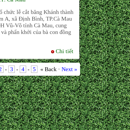
 chức lễ cắt băng Khánh thành
m A, xã Định Bình, TP.Cà Mau
H Vũ-Võ tỉnh Cà Mau, cung
 và phấn khởi của bà con đồng
Chi tiết
2
-
3
-
4
-
5
« Back ·
Next »