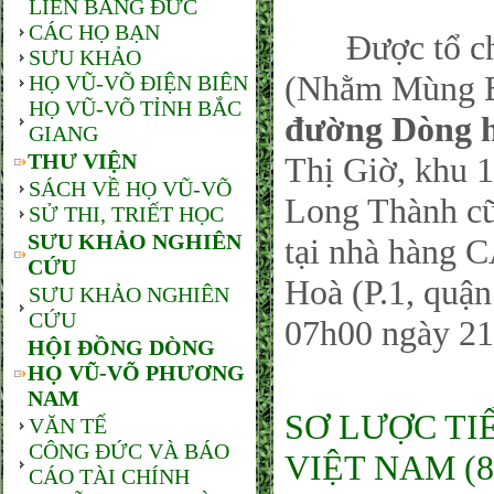
LIÊN BANG ĐỨC
CÁC HỌ BẠN
Được tổ chức
SƯU KHẢO
(Nhằm Mùng Ba
HỌ VŨ-VÕ ĐIỆN BIÊN
HỌ VŨ-VÕ TỈNH BẮC
đường Dòng 
GIANG
THƯ VIỆN
Thị Giờ, khu 
SÁCH VỀ HỌ VŨ-VÕ
Long Thành cũ
SỬ THI, TRIẾT HỌC
SƯU KHẢO NGHIÊN
tại nhà hàng 
CỨU
Hoà (P.1, quậ
SƯU KHẢO NGHIÊN
CỨU
07h00 ngày 21
HỘI ĐỒNG DÒNG
HỌ VŨ-VÕ PHƯƠNG
NAM
SƠ LƯỢC TI
VĂN TẾ
CÔNG ĐỨC VÀ BÁO
VIỆT NAM (8
CÁO TÀI CHÍNH