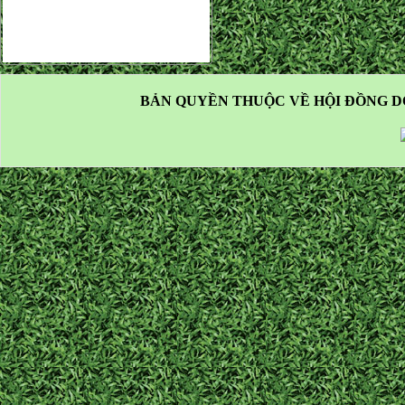
BẢN QUYỀN THUỘC VỀ HỘI ĐỒNG D