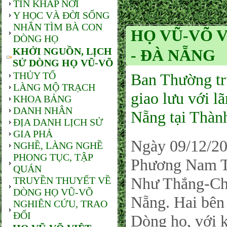
TIN KHẮP NƠI
Y HỌC VÀ ĐỜI SỐNG
NHẮN TÌM BÀ CON
HỌ VŨ-VÕ 
DÒNG HỌ
KHỞI NGUỒN, LỊCH
- ĐÀ NẴNG
SỬ DÒNG HỌ VŨ-VÕ
THỦY TỔ
Ban Thường 
LÀNG MỘ TRẠCH
giao lưu với
KHOA BẢNG
DANH NHÂN
Nẵng tại Thàn
ĐỊA DANH LỊCH SỬ
GIA PHẢ
Ngày 09/12/2
NGHỀ, LÀNG NGHỀ
PHONG TỤC, TẬP
Phương Nam TP
QUÁN
Như Thắng-C
TRUYỀN THUYẾT VỀ
DÒNG HỌ VŨ-VÕ
Nẵng. Hai bên
NGHIÊN CỨU, TRAO
ĐỔI
Dòng họ, với k