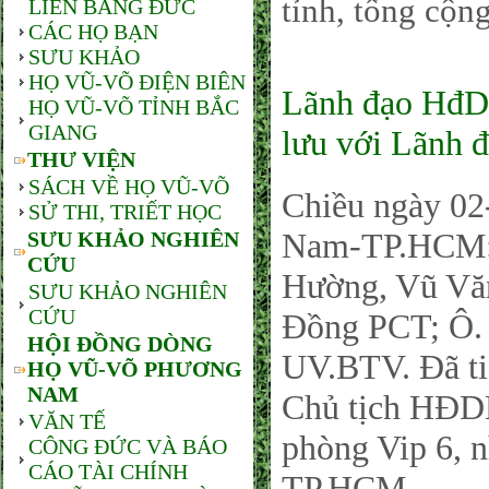
tỉnh, tổng cộn
LIÊN BANG ĐỨC
CÁC HỌ BẠN
SƯU KHẢO
HỌ VŨ-VÕ ĐIỆN BIÊN
Lãnh đạo HđD
HỌ VŨ-VÕ TỈNH BẮC
GIANG
lưu với Lãnh
THƯ VIỆN
SÁCH VỀ HỌ VŨ-VÕ
Chiều ngày 0
SỬ THI, TRIẾT HỌC
Nam-TP.HCM: 
SƯU KHẢO NGHIÊN
CỨU
Hường, Vũ Văn
SƯU KHẢO NGHIÊN
CỨU
Đồng PCT; Ô.
HỘI ĐỒNG DÒNG
UV.BTV. Đã ti
HỌ VŨ-VÕ PHƯƠNG
NAM
Chủ tịch HĐD
VĂN TẾ
phòng Vip 6, 
CÔNG ĐỨC VÀ BÁO
CÁO TÀI CHÍNH
TP.HCM.