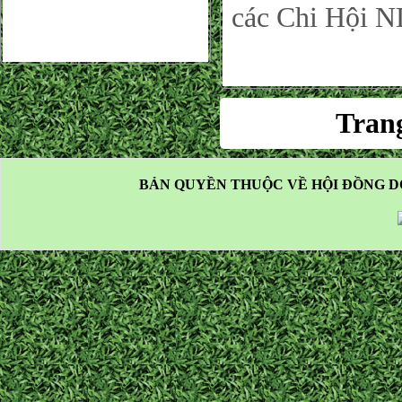
các Chi Hội N
Tran
BẢN QUYỀN THUỘC VỀ HỘI ĐỒNG D