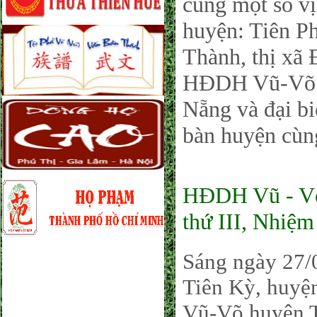
cùng một số v
huyện: Tiên P
Thành, thị xã
HĐDH Vũ-Võ h
Nẵng và đại bi
bàn huyện cùn
HĐDH Vũ - Võ 
thứ III, Nhiệ
Sáng ngày 27/0
Tiên Kỳ, huyệ
Vũ-Võ huyện Ti