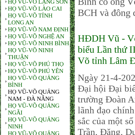
Bình có ông V
HỌ VŨ-VÕ LẠNG SƠN
HỌ VŨ-VÕ LÀO CAI
BCH và đông đ
HỌ VŨ-VÕ TỈNH
LONG AN
HỌ VŨ-VÕ NAM ĐỊNH
HỌ VŨ-VÕ NGHỆ AN
HĐDH Vũ - Võ
HỌ VŨ-VÕ NINH BÌNH
biểu Lần thứ 
HỌ VŨ-VÕ NINH
THUẬN
Võ tỉnh Lâm Đ
HỌ VŨ-VÕ PHÚ THỌ
HỌ VŨ-VÕ PHÚ YÊN
Ngày 21-4-20
HỌ VŨ-VÕ QUẢNG
BÌNH
Đại hội Đại 
HỌ VŨ-VÕ QUẢNG
trường Đoàn A
NAM - ĐÀ NẴNG
HỌ VŨ-VÕ QUẢNG
lãnh đạo chính
NGÃI
sắc của một số
HỌ VŨ-VÕ QUẢNG
NINH
Trần, Đặng, 
HỌ VŨ-VÕ QUẢNG