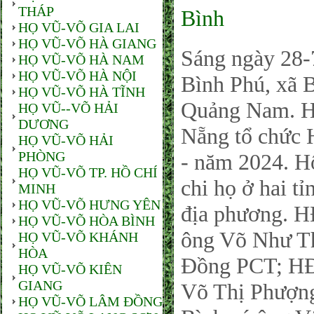
THÁP
Bình
HỌ VŨ-VÕ GIA LAI
HỌ VŨ-VÕ HÀ GIANG
Sáng ngày 28-
HỌ VŨ-VÕ HÀ NAM
HỌ VŨ-VÕ HÀ NỘI
Bình Phú, xã 
HỌ VŨ-VÕ HÀ TĨNH
Quảng Nam. H
HỌ VŨ--VÕ HẢI
DƯƠNG
Nẵng tổ chức H
HỌ VŨ-VÕ HẢI
PHÒNG
- năm 2024. Hộ
HỌ VŨ-VÕ TP. HỒ CHÍ
chi họ ở hai 
MINH
HỌ VŨ-VÕ HƯNG YÊN
địa phương. 
HỌ VŨ-VÕ HÒA BÌNH
ông Võ Như Th
HỌ VŨ-VÕ KHÁNH
HÒA
Đồng PCT; H
HỌ VŨ-VÕ KIÊN
GIANG
Võ Thị Phượn
HỌ VŨ-VÕ LÂM ĐỒNG