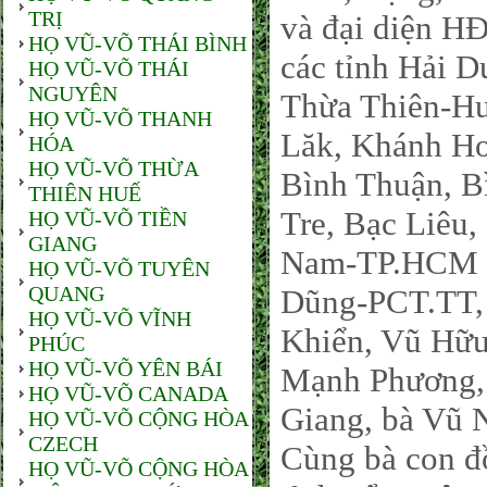
TRỊ
và đại diện H
HỌ VŨ-VÕ THÁI BÌNH
các tỉnh Hải 
HỌ VŨ-VÕ THÁI
NGUYÊN
Thừa Thiên-H
HỌ VŨ-VÕ THANH
Lăk, Khánh Ho
HÓA
HỌ VŨ-VÕ THỪA
Bình Thuận, B
THIÊN HUẾ
Tre, Bạc Liêu
HỌ VŨ-VÕ TIỀN
GIANG
Nam-TP.HCM co
HỌ VŨ-VÕ TUYÊN
QUANG
Dũng-PCT.TT, 
HỌ VŨ-VÕ VĨNH
Khiển, Vũ Hữ
PHÚC
HỌ VŨ-VÕ YÊN BÁI
Mạnh Phương,
HỌ VŨ-VÕ CANADA
Giang, bà Vũ 
HỌ VŨ-VÕ CỘNG HÒA
CZECH
Cùng bà con đ
HỌ VŨ-VÕ CỘNG HÒA