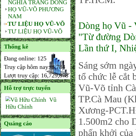
NGHĨA TRANG DÒNG
HỌ VŨ-VÕ PHƯƠNG
NAM
Dòng họ Vũ - 
TƯ LIỆU HỌ VŨ-VÕ
TƯ LIỆU HỌ VŨ-VÕ
"Từ đường Dòn
Lần thứ I, Nh
Thống kê
Đang online:
125
Sáng sớm ngà
Truy cập hôm nay:
3,784
tổ chức lễ cắ
Lượt truy cập:
16,729,878
Vũ-Võ tỉnh Cà
Hỗ trợ trực tuyến
TP.Cà Mau (Kh
Vũ
Hữu Chính
Xương-PCT.HĐ
1.500m2 cho Dò
Quảng cáo
phấn khởi của 