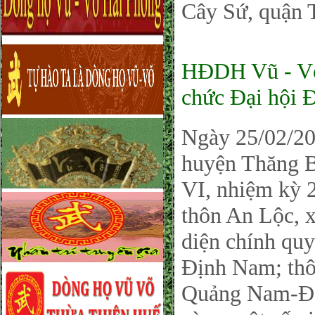
Cây Sứ, quận 
HĐDH Vũ - Võ
chức Đại hội Đ
Ngày 25/02/2
huyện Thăng Bì
VI, nhiệm kỳ 
thôn An Lộc, 
diện chính qu
Định Nam; th
Quảng Nam-Đà