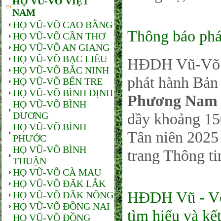
HỌ VŨ-VÕ VIỆT
NAM
HỌ VŨ-VÕ CAO BẰNG
Thông báo phá
HỌ VŨ-VÕ CẦN THƠ
HỌ VŨ-VÕ AN GIANG
HỌ VŨ-VÕ BẠC LIÊU
HĐDH Vũ-Võ P
HỌ VŨ-VÕ BẮC NINH
phát hành Bản 
HỌ VŨ-VÕ BẾN TRE
HỌ VŨ-VÕ BÌNH ĐỊNH
Phương Nam 
HỌ VŨ-VÕ BÌNH
DƯƠNG
dầy khoảng 150
HỌ VŨ-VÕ BÌNH
Tân niên 2025 
PHƯỚC
HỌ VŨ-VÕ BÌNH
trang Thông ti
THUẬN
HỌ VŨ-VÕ CÀ MAU
HỌ VŨ-VÕ ĐĂK LẮK
HĐDH Vũ - Võ
HỌ VŨ-VÕ ĐĂK NÔNG
HỌ VŨ-VÕ ĐỒNG NAI
tìm hiểu và kế
HỌ VŨ-VÕ ĐỒNG