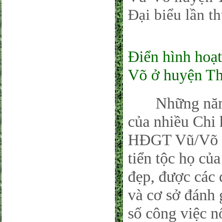
Đại biểu lần t
Điển hình hoạ
Võ ở huyện T
Những năm qu
của nhiều Chi
HĐGT Vũ/Võ cơ
tiển tộc họ củ
đẹp, được các 
và cơ sở đánh 
số công việc n