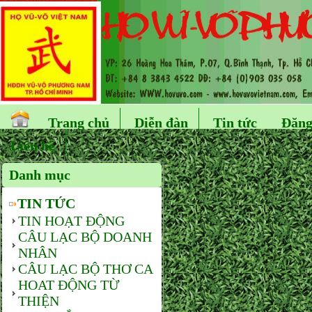
Trang chủ
Diễn đàn
Tin tức
Đăng
Liên hệ
Danh mục
TIN TỨC
TIN HOẠT ĐỘNG
CÂU LẠC BỘ DOANH
NHÂN
CÂU LẠC BỘ THƠ CA
HOAT ĐỘNG TỪ
THIỆN