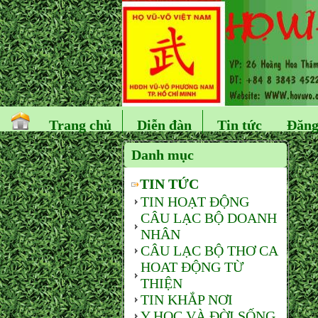
Trang chủ
Diễn đàn
Tin tức
Đăng
Danh mục
TIN TỨC
TIN HOẠT ĐỘNG
CÂU LẠC BỘ DOANH
NHÂN
CÂU LẠC BỘ THƠ CA
HOAT ĐỘNG TỪ
THIỆN
TIN KHẮP NƠI
Y HỌC VÀ ĐỜI SỐNG