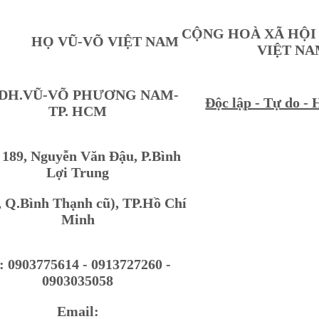
CỘNG HOÀ XÃ HỘI
 VŨ-VÕ VIỆT NAM
VIỆT N
DH.VŨ-VÕ PHƯƠNG NAM-
Độc lập - Tự do -
TP. HCM
189, Nguyễn Văn Đậu, P.Bình
Lợi Trung
1, Q.Bình Thạnh cũ), TP.Hồ Chí
Minh
: 0903775614 - 0913727260 -
0903035058
Email: