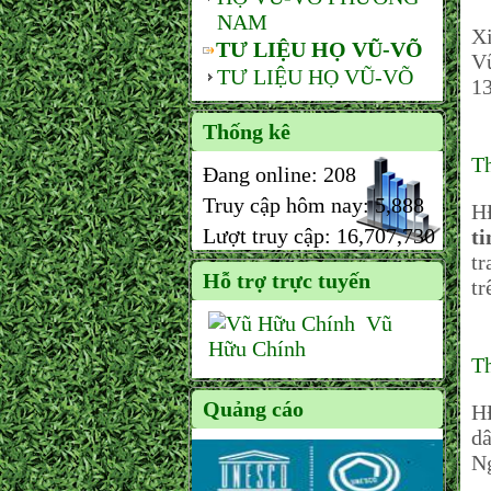
NAM
Xi
TƯ LIỆU HỌ VŨ-VÕ
Vũ
TƯ LIỆU HỌ VŨ-VÕ
13
Thống kê
Th
Đang online:
208
Truy cập hôm nay:
5,888
H
Lượt truy cập:
16,707,730
t
tr
Hỗ trợ trực tuyến
tr
Vũ
Hữu Chính
T
Quảng cáo
H
dâ
N