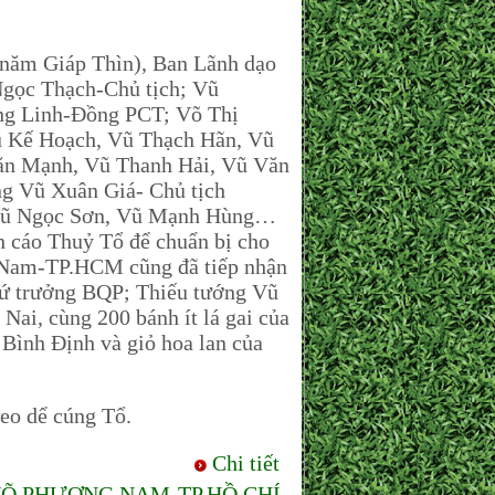
ăm Giáp Thìn), Ban Lãnh dạo
ọc Thạch-Chủ tịch; Vũ
ng Linh-Đồng PCT; Võ Thị
ũ Kế Hoạch, Vũ Thạch Hãn, Vũ
ăn Mạnh, Vũ Thanh Hải, Vũ Văn
 Vũ Xuân Giá- Chủ tịch
 Vũ Ngọc Sơn, Vũ Mạnh Hùng…
 cáo Thuỷ Tổ để chuẩn bị cho
 Nam-TP.HCM cũng đã tiếp nhận
hứ trưởng BQP; Thiếu tướng Vũ
, cùng 200 bánh ít lá gai của
ình Định và giỏ hoa lan của
o dể cúng Tổ.
Chi tiết
VÕ PHƯƠNG NAM-TP.HỒ CHÍ