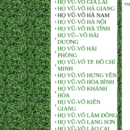
HỌ VŨ-VÕ GIA LAI
vu
HỌ VŨ-VÕ HÀ GIANG
HỌ VŨ-VÕ HÀ NAM
HỌ VŨ-VÕ HÀ NỘI
HỌ VŨ-VÕ HÀ TĨNH
HỌ VŨ--VÕ HẢI
DƯƠNG
HOẠ
HỌ VŨ-VÕ HẢI
PHÒNG
HỌ VŨ-VÕ TP. HỒ CHÍ
MINH
HỌ VŨ-VÕ HƯNG YÊN
HỌ VŨ-VÕ HÒA BÌNH
HỌ VŨ-VÕ KHÁNH
HÒA
HỌ VŨ-VÕ KIÊN
GIANG
HỌ VŨ-VÕ LÂM ĐỒNG
HỌ VŨ-VÕ LẠNG SƠN
HỌ VŨ-VÕ LÀO CAI