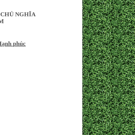
 CHỦ NGHĨA
AM
 Hạnh phúc