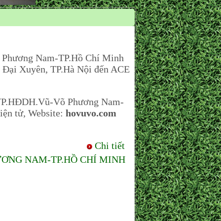
 Phương Nam-TP.Hồ Chí Minh
xã Đại Xuyên, TP.Hà Nội đến ACE
n VP.HĐDH.Vũ-Võ Phương Nam-
Điện tử, Website:
hovuvo.com
Chi tiết
ƠNG NAM-TP.HỒ CHÍ MINH