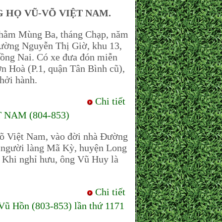
G HỌ VŨ-VÕ VIỆT NAM.
hằm Mùng Ba, tháng Chạp, năm
đường Nguyễn Thị Giờ, khu 13,
ồng Nai. Có xe đưa đón miễn
n Hoà (P.1, quận Tân Bình cũ),
hởi hành.
Chi tiết
NAM (804-853)
õ Việt Nam, vào đời nhà Đường
là người làng Mã Kỳ, huyện Long
. Khi nghỉ hưu, ông Vũ Huy là
Chi tiết
Vũ Hồn (803-853) lần thứ 1171