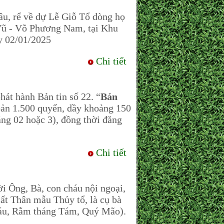
dâu, rể về dự Lễ Giỗ Tổ dòng họ
Vũ - Võ Phương Nam, tại Khu
y 02/01/2025
Chi tiết
 hành Bản tin số 22. “
Bản
bản 1.500 quyển, dầy khoảng 150
áng 02 hoặc 3), đồng thời đăng
Chi tiết
Ông, Bà, con cháu nội ngoại,
mất Thân mẫu Thủy tổ, là cụ bà
Sáu, Rằm tháng Tám, Quý Mão).