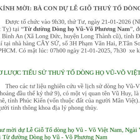
KÍNH MỜI: BÀ CON DỰ LỄ GIỖ THUỶ TỔ DÒN
ược tổ chức vào 9h30, thứ Tư, ngày 21-01-2026 (N
 Tỵ) tại “
Từ đường Dòng họ Vũ-Võ Phương Nam
”, 
 Bình An (Xã Long Đức, huyện Long Thành cũ), tỉnh Đ
í tại nhà hàng CÂY SỨ, số 3H Phạm Văn Hai, P.Tân Sơ
PHCM. Có mặt lúc: 07h00 ngày 21-01-2025, 7h30 xe k
Ơ LƯỢC TIỂU SỬ THUỶ TỔ DÒNG HỌ VŨ-VÕ VIỆT 
heo các tư liệu nghiên cứu về lịch sử dòng họ Vũ-V
hoảng đầu thế kỷ thứ 9), có một vị quan tên Vũ Huy, 
ê, tỉnh Phúc Kiến (vốn thuộc đất của người Mân Việt)
ười tinh thông khoa địa lý phong thủy.
ư mời dự Lễ Giỗ Tổ dòng họ Vũ - Võ Việt Nam, Ngài 
ại Từ đường Dòng họ Vũ - Võ Phương Nam