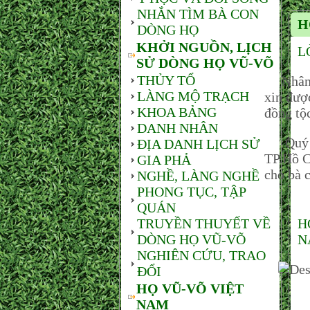
NHẮN TÌM BÀ CON
H
DÒNG HỌ
KHỞI NGUỒN, LỊCH
L
SỬ DÒNG HỌ VŨ-VÕ
THỦY TỔ
Nhân n
LÀNG MỘ TRẠCH
xin đượ
KHOA BẢNG
đồng tộ
DANH NHÂN
Quý vị
ĐỊA DANH LỊCH SỬ
TP.Hồ C
GIA PHẢ
cho bà c
NGHỀ, LÀNG NGHỀ
PHONG TỤC, TẬP
QUÁN
TRUYỀN THUYẾT VỀ
H
DÒNG HỌ VŨ-VÕ
N
NGHIÊN CỨU, TRAO
ĐỔI
HỌ VŨ-VÕ VIỆT
NAM