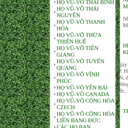
HỌ VŨ-VÕ THÁI BÌNH
M
HỌ VŨ-VÕ THÁI
NGUYÊN
N
HỌ VŨ-VÕ THANH
M
HÓA
HỌ VŨ-VÕ THỪA
THIÊN HUẾ
H
HỌ VŨ-VÕ TIỀN
K
GIANG
HỌ VŨ-VÕ TUYÊN
Ngày
QUANG
TP. H
HỌ VŨ-VÕ VĨNH
VN, đ
PHÚC
đường
HỌ VŨ-VÕ YÊN BÁI
Đức, 
HỌ VŨ-VÕ CANADA
HỌ VŨ-VÕ CỘNG HÒA
CZECH
T
HỌ VŨ-VÕ CỘNG HÒA
LIÊN BANG ĐỨC
CÁC HỌ BẠN