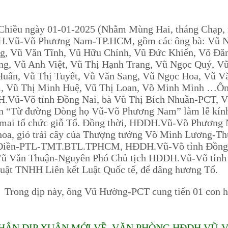
ều ngày 01-01-2025 (Nhằm Mùng Hai, tháng Chạp, n
.Vũ-Võ Phương Nam-TP.HCM, gồm các ông bà: Vũ Ng
, Vũ Văn Tĩnh, Vũ Hữu Chính, Vũ Đức Khiển, Võ Đă
g, Vũ Anh Việt, Vũ Thị Hạnh Trang, Vũ Ngọc Quý, V
uấn, Vũ Thị Tuyết, Vũ Văn Sang, Vũ Ngọc Hoa, Vũ V
, Vũ Thị Minh Huệ, Vũ Thị Loan, Võ Minh Minh …Ông
.Vũ-Võ tỉnh Đồng Nai, bà Vũ Thị Bích Nhuần-PCT,
n “Từ đường Dòng họ Vũ-Võ Phương Nam” làm lễ kính
mai tổ chức giỗ Tổ. Đồng thời, HĐDH.Vũ-Võ Phương
hoa, giỏ trái cây của Thượng tướng Võ Minh Lương-T
Điền-PTL-TMT.BTL.TPHCM, HĐDH.Vũ-Võ tỉnh Đồng Nai
ũ Văn Thuận-Nguyên Phó Chủ tịch HĐDH.Vũ-Võ tỉnh B
uật TNHH Liên kết Luật Quốc tế, để dâng hương Tổ.
g dịp này, ông Vũ Hường-PCT cung tiến 01 con he
HÂN DỊP XUÂN MỚI VỀ, VĂN PHÒNG HĐDH VŨ-