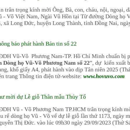
n trân trọng kính mời Ông, Bà, con, cháu, nội, ngoại, 
 - Võ Việt Nam, Ngài Vũ Hồn tại Từ đường Dòng họ 
, xã Long Đức, huyện Long Thành, tỉnh Đồng Nai, ngà
ông báo phát hành Bản tin số 22
ĐDH Vũ-Võ Phương Nam-TP. Hồ Chí Minh chuẩn bị phát
in Dòng họ Vũ-Võ Phương Nam số 22
”, dự kiến xuất 
ang, khổ giấy A4, phát hành vào dịp Tân niên 2025 (Th
ên trang Thông tin điện tử-website:
www.hovuvo.com
hư mời dự Lễ giỗ Thân mẫu Thủy Tổ
ĐDH Vũ - Võ Phương Nam TP.HCM trân trọng kính mời 
u rể dòng họ Vũ - Võ vể dự lễ giỗ lần thứ 1173, ngày 
guyễn Thị Đức. vào lúc 09h30 ngày 29/09/2023 (Thứ 