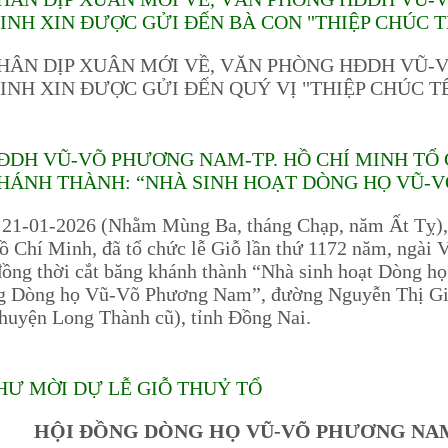
INH XIN ĐƯỢC GỬI ĐẾN BÀ CON "THIỆP CHÚC T
HÂN DỊP XUÂN MỚI VỀ, VĂN PHÒNG HĐDH VŨ-
INH XIN ĐƯỢC GỬI ĐẾN QUÝ VỊ "THIỆP CHÚC TẾ
ĐDH VŨ-VÕ PHƯƠNG NAM-TP. HỒ CHÍ MINH TỔ 
HÁNH THÀNH: “NHÀ SINH HOẠT DÒNG HỌ VŨ-
 21-01-2026 (Nhằm Mùng Ba, tháng Chạp, năm Ất T
ồ Chí Minh, đã tổ chức lễ Giỗ lần thứ 1172 năm, ngà
ồng thời cắt băng khánh thành “Nhà sinh hoạt Dòng 
 Dòng họ Vũ-Võ Phương Nam”, đường Nguyễn Thị Giờ
huyện Long Thành cũ), tỉnh Đồng Nai.
HƯ MỜI DỰ LỄ GIỖ THUỶ TỔ
HỘI ĐỒNG DÒNG HỌ VŨ-VÕ PHƯƠNG NAM