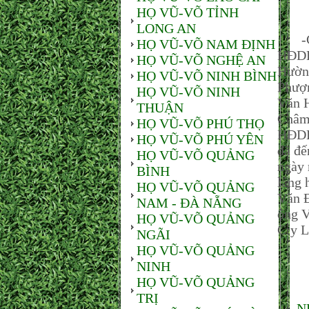
HỌ VŨ-VÕ TỈNH
LONG AN
-Chi
HỌ VŨ-VÕ NAM ĐỊNH
HĐDH
HỌ VŨ-VÕ NGHỆ AN
Hường
HỌ VŨ-VÕ NINH BÌNH
Phượn
HỌ VŨ-VÕ NINH
Văn H
THUẬN
Châm
HỌ VŨ-VÕ PHÚ THỌ
HĐDH
HỌ VŨ-VÕ PHÚ YÊN
đã đế
HỌ VŨ-VÕ QUẢNG
ngày 
BÌNH
lẵng 
HỌ VŨ-VÕ QUẢNG
Văn 
NAM - ĐÀ NẴNG
ông V
HỌ VŨ-VÕ QUẢNG
Cty L
NGÃI
HỌ VŨ-VÕ QUẢNG
Tron
NINH
HỌ VŨ-VÕ QUẢNG
TRỊ
N