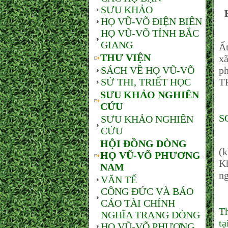
SƯU KHẢO
HỌ VŨ-VÕ ĐIỆN BIÊN
HỌ VŨ-VÕ TỈNH BẮC
Đ
GIANG
Ất
THƯ VIỆN
xã
SÁCH VỀ HỌ VŨ-VÕ
ph
SỬ THI, TRIẾT HỌC
T
SƯU KHẢO NGHIÊN
CỨU
S
SƯU KHẢO NGHIÊN
CỨU
T
HỘI ĐỒNG DÒNG
(k
HỌ VŨ-VÕ PHƯƠNG
Kh
NAM
ng
VĂN TẾ
CÔNG ĐỨC VÀ BÁO
CÁO TÀI CHÍNH
Th
NGHĨA TRANG DÒNG
t
HỌ VŨ-VÕ PHƯƠNG