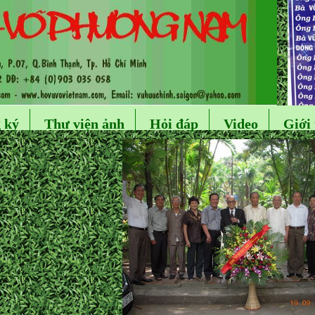
 ký
Thư viện ảnh
Hỏi đáp
Video
Giới 