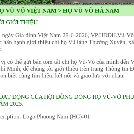
Ọ VŨ-VÕ VIỆT NAM > HỌ VŨ-VÕ HÀ NAM
ỜI GIỚI THIỆU
gày Gia đình Việt Nam 28-6-2026, VP.HĐDH.Vũ-Võ
c hân hạnh giới thiệu chi họ Vũ làng Thường Xuyên, 
c.
 có thể gửi bản tóm tắt chi họ Vũ-Võ của mình đế
hí Minh, để chúng tôi giới thiệu trên trang Thông tin 
on biết cùng tìm hiểu, kết nối và giao lưu với nhau.
OẠT ĐỘNG CỦA HỘI ĐỒNG DÒNG HỌ VŨ-VÕ PHƯ
ĂM 2025.