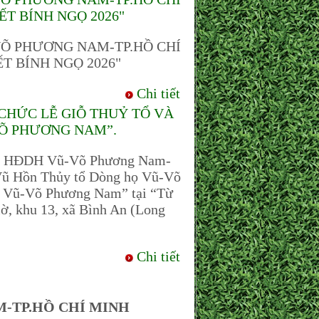
ẾT BÍNH NGỌ 2026"
VÕ PHƯƠNG NAM-TP.HỒ CHÍ
T BÍNH NGỌ 2026"
Chi tiết
CHỨC LỄ GIỖ THUỶ TỔ VÀ
VÕ PHƯƠNG NAM”.
ỵ), HĐDH Vũ-Võ Phương Nam-
i Vũ Hồn Thủy tổ Dòng họ Vũ-Võ
họ Vũ-Võ Phương Nam” tại “Từ
, khu 13, xã Bình An (Long
Chi tiết
-TP.HỒ CHÍ MINH