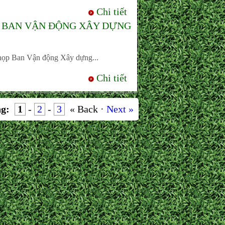
Chi tiết
P BAN VẬN ĐỘNG XÂY DỰNG
ọp Ban Vận động Xây dựng...
Chi tiết
g:
1
-
2
-
3
« Back ·
Next »