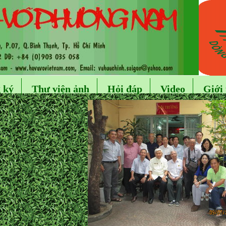
 ký
Thư viện ảnh
Hỏi đáp
Video
Giới 