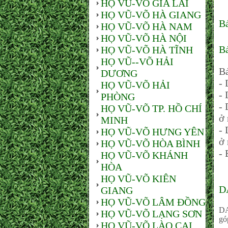
HỌ VŨ-VÕ GIA LAI
HỌ VŨ-VÕ HÀ GIANG
B
HỌ VŨ-VÕ HÀ NAM
HỌ VŨ-VÕ HÀ NỘI
Bá
HỌ VŨ-VÕ HÀ TĨNH
HỌ VŨ--VÕ HẢI
Bá
DƯƠNG
- 
HỌ VŨ-VÕ HẢI
- 
PHÒNG
- 
HỌ VŨ-VÕ TP. HỒ CHÍ
ở 
MINH
- 
HỌ VŨ-VÕ HƯNG YÊN
ở 
HỌ VŨ-VÕ HÒA BÌNH
- 
HỌ VŨ-VÕ KHÁNH
HÒA
HỌ VŨ-VÕ KIÊN
D
GIANG
HỌ VŨ-VÕ LÂM ĐỒNG
DA
HỌ VŨ-VÕ LẠNG SƠN
góp
HỌ VŨ-VÕ LÀO CAI