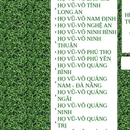
HỌ VŨ-VÕ TỈNH
LONG AN
H
HỌ VŨ-VÕ NAM ĐỊNH
T
HỌ VŨ-VÕ NGHỆ AN
HỌ VŨ-VÕ NINH BÌNH
Ch
HỌ VŨ-VÕ NINH
THUẬN
HỌ VŨ-VÕ PHÚ THỌ
HỌ VŨ-VÕ PHÚ YÊN
HỌ VŨ-VÕ QUẢNG
BÌNH
HỌ VŨ-VÕ QUẢNG
NAM - ĐÀ NẴNG
HỌ VŨ-VÕ QUẢNG
NGÃI
HỌ VŨ-VÕ QUẢNG
NINH
HỌ VŨ-VÕ QUẢNG
TRỊ