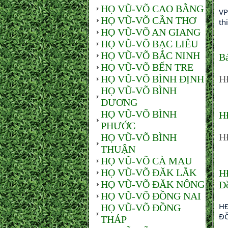
HỌ VŨ-VÕ CAO BẰNG
VP
HỌ VŨ-VÕ CẦN THƠ
th
HỌ VŨ-VÕ AN GIANG
HỌ VŨ-VÕ BẠC LIÊU
HỌ VŨ-VÕ BẮC NINH
Bá
HỌ VŨ-VÕ BẾN TRE
HỌ VŨ-VÕ BÌNH ĐỊNH
H
HỌ VŨ-VÕ BÌNH
DƯƠNG
HỌ VŨ-VÕ BÌNH
H
PHƯỚC
H
HỌ VŨ-VÕ BÌNH
THUẬN
HỌ VŨ-VÕ CÀ MAU
HỌ VŨ-VÕ ĐĂK LẮK
H
HỌ VŨ-VÕ ĐĂK NÔNG
Đ
HỌ VŨ-VÕ ĐỒNG NAI
HĐ
HỌ VŨ-VÕ ĐỒNG
Đ
THÁP