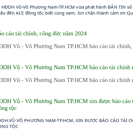
 HĐDH Vũ-Võ Phương Nam-TP.HCM vừa phát hành BẢN TIN số 2
iệu đến ACE đồng tộc biết cùng xem. Xin chân thành cám ơn Quý
o cáo tài chính, công đức năm 2024
ĐDH Vũ - Võ Phương Nam TP.HCM báo cáo tài chính,
ĐDH Vũ - Võ Phương Nam TP.HCM báo cáo tài chính 
ĐDH Vũ - Võ Phương Nam TP.HCM báo cáo tài chính 
ĐDH Vũ - Võ Phương Nam TP.HCM xin được báo cáo tà
ồng tộc
DH.VŨ-VÕ PHƯƠNG NAM-TP.HCM, XIN ĐƯƠC BÁO CÁO TÀI CH
ỒNG TỘC