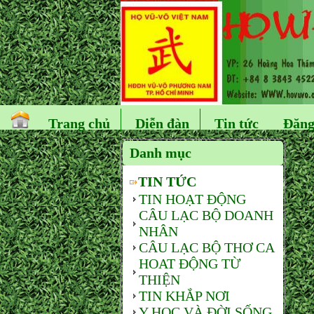
Trang chủ
Diễn đàn
Tin tức
Đăng
Danh mục
TIN TỨC
TIN HOẠT ĐỘNG
CÂU LẠC BỘ DOANH
NHÂN
CÂU LẠC BỘ THƠ CA
HOAT ĐỘNG TỪ
THIỆN
TIN KHẮP NƠI
Y HỌC VÀ ĐỜI SỐNG