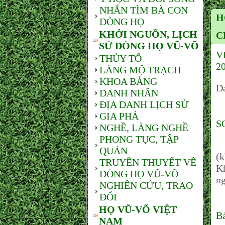
NHẮN TÌM BÀ CON
H
DÒNG HỌ
KHỞI NGUỒN, LỊCH
C
SỬ DÒNG HỌ VŨ-VÕ
V
THỦY TỔ
20
LÀNG MỘ TRẠCH
KHOA BẢNG
Da
DANH NHÂN
ĐỊA DANH LỊCH SỬ
GIA PHẢ
S
NGHỀ, LÀNG NGHỀ
PHONG TỤC, TẬP
T
QUÁN
(k
TRUYỀN THUYẾT VỀ
Kh
DÒNG HỌ VŨ-VÕ
ng
NGHIÊN CỨU, TRAO
ĐỔI
HỌ VŨ-VÕ VIỆT
Bả
NAM