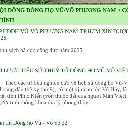
ỘI ĐỒNG DÒNG HỌ VŨ-VÕ PHƯƠNG NAM > C
HÍNH
P.HĐDH VŨ-VÕ PHƯƠNG NAM-TP,HCM XIN ĐƯỢC
25.
nh sách bà con công đức năm 2025
Ơ LƯỢC TIỂU SỬ THUỶ TỔ DÒNG HỌ VŨ-VÕ VIỆT 
heo các tư liệu nghiên cứu về lịch sử dòng họ Vũ-V
hoảng đầu thế kỷ thứ 9), có một vị quan tên Vũ Huy, 
ê, tỉnh Phúc Kiến (vốn thuộc đất của người Mân Việt)
ười tinh thông khoa địa lý phong thủy.
n tin Dòng họ Vũ - Võ Số 22