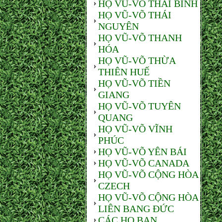
HỌ VŨ-VÕ THÁI BÌNH
HỌ VŨ-VÕ THÁI
NGUYÊN
HỌ VŨ-VÕ THANH
HÓA
HỌ VŨ-VÕ THỪA
THIÊN HUẾ
HỌ VŨ-VÕ TIỀN
GIANG
HỌ VŨ-VÕ TUYÊN
QUANG
HỌ VŨ-VÕ VĨNH
PHÚC
HỌ VŨ-VÕ YÊN BÁI
HỌ VŨ-VÕ CANADA
HỌ VŨ-VÕ CỘNG HÒA
CZECH
HỌ VŨ-VÕ CỘNG HÒA
LIÊN BANG ĐỨC
CÁC HỌ BẠN