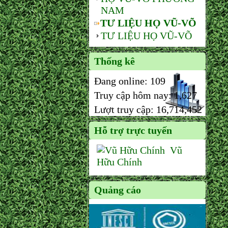
NAM
TƯ LIỆU HỌ VŨ-VÕ
TƯ LIỆU HỌ VŨ-VÕ
Thống kê
Đang online:
109
Truy cập hôm nay:
1,627
Lượt truy cập:
16,714,452
Hỗ trợ trực tuyến
Vũ
Hữu Chính
Quảng cáo