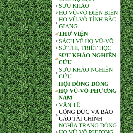
SƯU KHẢO
HỌ VŨ-VÕ ĐIỆN BIÊN
HỌ VŨ-VÕ TỈNH BẮC
GIANG
THƯ VIỆN
SÁCH VỀ HỌ VŨ-VÕ
SỬ THI, TRIẾT HỌC
SƯU KHẢO NGHIÊN
CỨU
SƯU KHẢO NGHIÊN
CỨU
HỘI ĐỒNG DÒNG
HỌ VŨ-VÕ PHƯƠNG
NAM
VĂN TẾ
CÔNG ĐỨC VÀ BÁO
CÁO TÀI CHÍNH
NGHĨA TRANG DÒNG
HỌ VŨ-VÕ PHƯƠNG