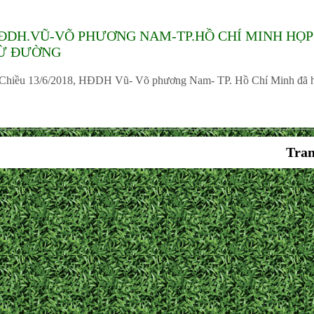
ĐDH.VŨ-VÕ PHƯƠNG NAM-TP.HỒ CHÍ MINH HỌ
Ừ ĐƯỜNG
iều 13/6/2018, HĐDH Vũ- Võ phương Nam- TP. Hồ Chí Minh đã h
Tran