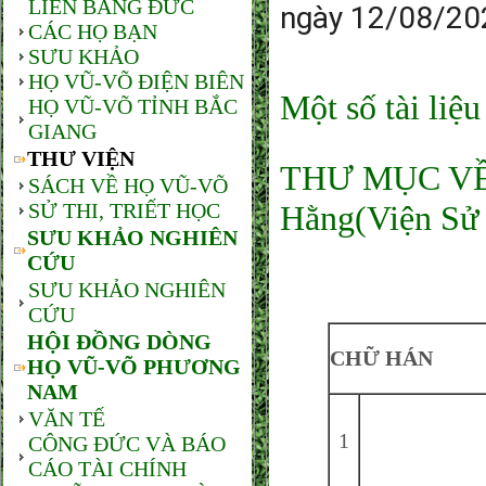
LIÊN BANG ĐỨC
ngày 12/08/20
CÁC HỌ BẠN
SƯU KHẢO
HỌ VŨ-VÕ ĐIỆN BIÊN
Một số tài liệ
HỌ VŨ-VÕ TỈNH BẮC
GIANG
THƯ VIỆN
THƯ MỤC VỀ
SÁCH VỀ HỌ VŨ-VÕ
SỬ THI, TRIẾT HỌC
Hằng(Viện Sử
SƯU KHẢO NGHIÊN
CỨU
SƯU KHẢO NGHIÊN
CỨU
HỘI ĐỒNG DÒNG
CHỮ HÁN
HỌ VŨ-VÕ PHƯƠNG
NAM
VĂN TẾ
1
CÔNG ĐỨC VÀ BÁO
CÁO TÀI CHÍNH