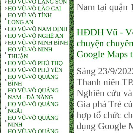
HỌ VŨ-VÕ LẠNG SƠN
Nam tại quận
HỌ VŨ-VÕ LÀO CAI
HỌ VŨ-VÕ TỈNH
LONG AN
HỌ VŨ-VÕ NAM ĐỊNH
HĐDH Vũ - Võ
HỌ VŨ-VÕ NGHỆ AN
chuyện chuyên 
HỌ VŨ-VÕ NINH BÌNH
HỌ VŨ-VÕ NINH
Google Maps t
THUẬN
HỌ VŨ-VÕ PHÚ THỌ
Sáng 23/9/202
HỌ VŨ-VÕ PHÚ YÊN
HỌ VŨ-VÕ QUẢNG
Thanh niên T
BÌNH
HỌ VŨ-VÕ QUẢNG
Nghiên cứu v
NAM - ĐÀ NẴNG
Gia phả Trẻ c
HỌ VŨ-VÕ QUẢNG
NGÃI
hợp tổ chức ch
HỌ VŨ-VÕ QUẢNG
dụng Google M
NINH
HỌ VŨ-VÕ QUẢNG