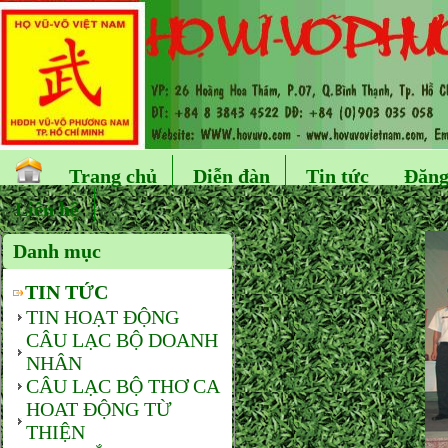
Trang chủ
Diễn đàn
Tin tức
Đăng
Liên hệ
Danh mục
TIN TỨC
TIN HOẠT ĐỘNG
CÂU LẠC BỘ DOANH
NHÂN
CÂU LẠC BỘ THƠ CA
HOAT ĐỘNG TỪ
THIỆN