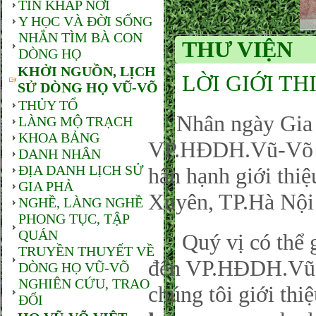
TIN KHẮP NƠI
Y HỌC VÀ ĐỜI SỐNG
NHẮN TÌM BÀ CON
THƯ VIỆN
DÒNG HỌ
KHỞI NGUỒN, LỊCH
LỜI GIỚI TH
SỬ DÒNG HỌ VŨ-VÕ
THỦY TỔ
Nhân ngày Gia đ
LÀNG MỘ TRẠCH
KHOA BẢNG
VP.HĐDH.Vũ-Võ P
DANH NHÂN
ĐỊA DANH LỊCH SỬ
hân hạnh giới thi
GIA PHẢ
Xuyên, TP.Hà Nội
NGHỀ, LÀNG NGHỀ
PHONG TỤC, TẬP
QUÁN
Quý vị có thể gử
TRUYỀN THUYẾT VỀ
đến VP.HĐDH.Vũ-
DÒNG HỌ VŨ-VÕ
NGHIÊN CỨU, TRAO
chúng tôi giới thi
ĐỔI