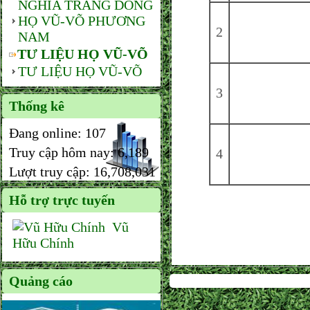
NGHĨA TRANG DÒNG
HỌ VŨ-VÕ PHƯƠNG
2
NAM
TƯ LIỆU HỌ VŨ-VÕ
TƯ LIỆU HỌ VŨ-VÕ
3
Thống kê
Đang online:
107
Truy cập hôm nay:
6,189
4
Lượt truy cập:
16,708,031
Hỗ trợ trực tuyến
Vũ
Hữu Chính
Quảng cáo