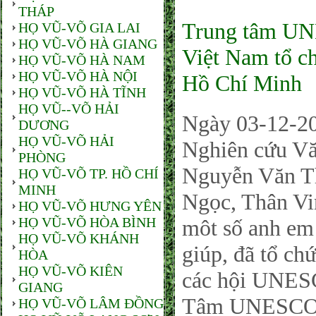
THÁP
Trung tâm UN
HỌ VŨ-VÕ GIA LAI
HỌ VŨ-VÕ HÀ GIANG
Việt Nam tổ ch
HỌ VŨ-VÕ HÀ NAM
HỌ VŨ-VÕ HÀ NỘI
Hồ Chí Minh
HỌ VŨ-VÕ HÀ TĨNH
HỌ VŨ--VÕ HẢI
Ngày 03-12-2
DƯƠNG
HỌ VŨ-VÕ HẢI
Nghiên cứu Vă
PHÒNG
Nguyễn Văn T
HỌ VŨ-VÕ TP. HỒ CHÍ
MINH
Ngọc, Thân Vi
HỌ VŨ-VÕ HƯNG YÊN
HỌ VŨ-VÕ HÒA BÌNH
môt số anh em
HỌ VŨ-VÕ KHÁNH
giúp, đã tổ ch
HÒA
HỌ VŨ-VÕ KIÊN
các hội UNESC
GIANG
Tâm UNESCO N
HỌ VŨ-VÕ LÂM ĐỒNG