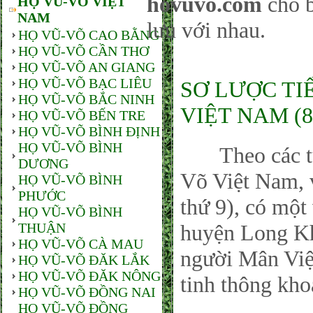
hovuvo.com
cho b
HỌ VŨ-VÕ VIỆT
NAM
lưu với nhau.
HỌ VŨ-VÕ CAO BẰNG
HỌ VŨ-VÕ CẦN THƠ
HỌ VŨ-VÕ AN GIANG
HỌ VŨ-VÕ BẠC LIÊU
SƠ LƯỢC TI
HỌ VŨ-VÕ BẮC NINH
VIỆT NAM (8
HỌ VŨ-VÕ BẾN TRE
HỌ VŨ-VÕ BÌNH ĐỊNH
HỌ VŨ-VÕ BÌNH
Theo các tư l
DƯƠNG
Võ Việt Nam, 
HỌ VŨ-VÕ BÌNH
PHƯỚC
thứ 9), có một
HỌ VŨ-VÕ BÌNH
THUẬN
huyện Long Kh
HỌ VŨ-VÕ CÀ MAU
người Mân Việ
HỌ VŨ-VÕ ĐĂK LẮK
HỌ VŨ-VÕ ĐĂK NÔNG
tinh thông kho
HỌ VŨ-VÕ ĐỒNG NAI
HỌ VŨ-VÕ ĐỒNG