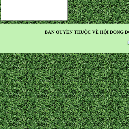
BẢN QUYỀN THUỘC VỀ HỘI ĐỒNG D