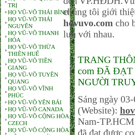
đến VP.HĐDH.Vũ-
TRỊ
chúng tôi giới thi
HỌ VŨ-VÕ THÁI BÌNH
HỌ VŨ-VÕ THÁI
hovuvo.com
cho b
NGUYÊN
lưu với nhau.
HỌ VŨ-VÕ THANH
HÓA
HỌ VŨ-VÕ THỪA
THIÊN HUẾ
TRANG THÔNG
HỌ VŨ-VÕ TIỀN
GIANG
com ĐÃ ĐẠT 
HỌ VŨ-VÕ TUYÊN
NGƯỜI TRUY
QUANG
HỌ VŨ-VÕ VĨNH
PHÚC
Sáng ngày 03-
HỌ VŨ-VÕ YÊN BÁI
(Website):
hov
HỌ VŨ-VÕ CANADA
HỌ VŨ-VÕ CỘNG HÒA
Nam-TP.HCM sá
CZECH
HỌ VŨ-VÕ CỘNG HÒA
đã đạt được co