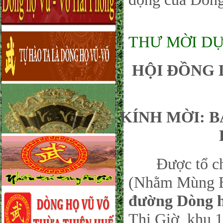
THƯ MỜI DỰ
HỘI ĐỒNG 
KÍNH MỜI: 
Được tổ chức
(Nhằm Mùng Ba
đường Dòng 
Thị Giờ, khu 