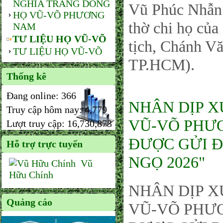
NGHĨA TRANG DÒNG
Vũ Phúc Nhẫn 
HỌ VŨ-VÕ PHƯƠNG
thờ chi họ củ
NAM
TƯ LIỆU HỌ VŨ-VÕ
tịch, Chánh 
TƯ LIỆU HỌ VŨ-VÕ
TP.HCM).
Thống kê
Đang online:
366
NHÂN DỊP X
Truy cập hôm nay:
4,779
VŨ-VÕ PHƯƠ
Lượt truy cập:
16,730,873
ĐƯỢC GỬI Đ
Hỗ trợ trực tuyến
NGỌ 2026"
Vũ
Hữu Chính
NHÂN DỊP X
Quảng cáo
VŨ-VÕ PHƯƠ