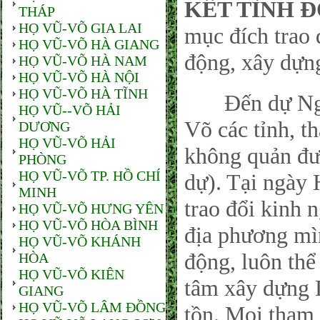
KẾT TÌNH 
THÁP
HỌ VŨ-VÕ GIA LAI
mục đích trao 
HỌ VŨ-VÕ HÀ GIANG
động, xây dựn
HỌ VŨ-VÕ HÀ NAM
HỌ VŨ-VÕ HÀ NỘI
HỌ VŨ-VÕ HÀ TĨNH
Đến dự Ngày
HỌ VŨ--VÕ HẢI
Võ các tỉnh, t
DƯƠNG
HỌ VŨ-VÕ HẢI
không quản đư
PHÒNG
HỌ VŨ-VÕ TP. HỒ CHÍ
dự). Tại ngày 
MINH
trao đổi kinh
HỌ VŨ-VÕ HƯNG YÊN
HỌ VŨ-VÕ HÒA BÌNH
địa phương mìn
HỌ VŨ-VÕ KHÁNH
động, luôn thể 
HÒA
HỌ VŨ-VÕ KIÊN
tâm xây dựng 
GIANG
HỌ VŨ-VÕ LÂM ĐỒNG
tồn. Mọi tham 