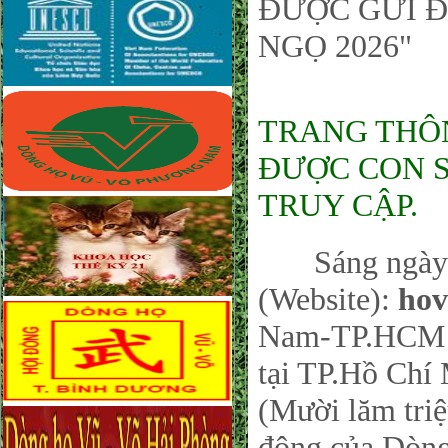
ĐƯỢC GỬI Đ
NGỌ 2026"
TRANG THÔNG
ĐƯỢC CON SỐ
TRUY CẬP.
Sáng ngày 26
(Website):
hov
Nam-TP.HCM sá
tại TP.Hồ Chí 
(Mười lăm triệ
động của Dòng