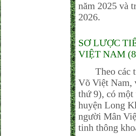
năm 2025 và t
2026.
SƠ LƯỢC TI
VIỆT NAM (8
Theo các tư l
Võ Việt Nam, 
thứ 9), có một
huyện Long Kh
người Mân Việ
tinh thông kho