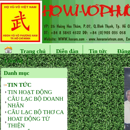
Trang chủ
Diễn đàn
Tin tức
Đăng
Liên hệ
Danh mục
TIN TỨC
TIN HOẠT ĐỘNG
CÂU LẠC BỘ DOANH
NHÂN
CÂU LẠC BỘ THƠ CA
HOAT ĐỘNG TỪ
THIỆN