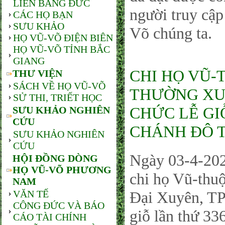
LIÊN BANG ĐỨC
người truy cậ
CÁC HỌ BẠN
SƯU KHẢO
Võ chúng ta.
HỌ VŨ-VÕ ĐIỆN BIÊN
HỌ VŨ-VÕ TỈNH BẮC
GIANG
CHI HỌ VŨ-
THƯ VIỆN
SÁCH VỀ HỌ VŨ-VÕ
THƯỜNG XUY
SỬ THI, TRIẾT HỌC
CHỨC LỄ GI
SƯU KHẢO NGHIÊN
CỨU
CHÁNH ĐÔ T
SƯU KHẢO NGHIÊN
CỨU
Ngày 03-4-202
HỘI ĐỒNG DÒNG
HỌ VŨ-VÕ PHƯƠNG
chi họ Vũ-thu
NAM
VĂN TẾ
Đại Xuyên, TP
CÔNG ĐỨC VÀ BÁO
giỗ lần thứ 3
CÁO TÀI CHÍNH