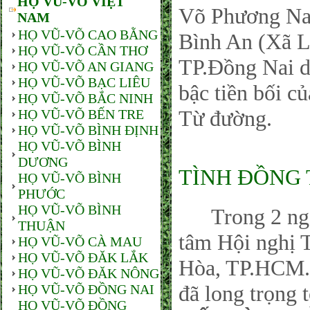
HỌ VŨ-VÕ VIỆT
Võ Phương Nam
NAM
HỌ VŨ-VÕ CAO BẰNG
Bình An (Xã L
HỌ VŨ-VÕ CẦN THƠ
TP.Đồng Nai 
HỌ VŨ-VÕ AN GIANG
HỌ VŨ-VÕ BẠC LIÊU
bậc tiền bối c
HỌ VŨ-VÕ BẮC NINH
Từ đường.
HỌ VŨ-VÕ BẾN TRE
HỌ VŨ-VÕ BÌNH ĐỊNH
HỌ VŨ-VÕ BÌNH
DƯƠNG
TÌNH ĐỒNG 
HỌ VŨ-VÕ BÌNH
PHƯỚC
HỌ VŨ-VÕ BÌNH
Trong 2 ngày 
THUẬN
tâm Hội nghị 
HỌ VŨ-VÕ CÀ MAU
HỌ VŨ-VÕ ĐĂK LẮK
Hòa, TP.HCM.
HỌ VŨ-VÕ ĐĂK NÔNG
đã long trọng t
HỌ VŨ-VÕ ĐỒNG NAI
HỌ VŨ-VÕ ĐỒNG