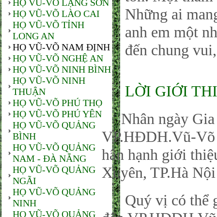
HỌ VŨ-VÕ LẠNG SƠN
Những ai man
HỌ VŨ-VÕ LÀO CAI
HỌ VŨ-VÕ TỈNH
anh em một nhà
LONG AN
đến chung vui,
HỌ VŨ-VÕ NAM ĐỊNH
HỌ VŨ-VÕ NGHỆ AN
HỌ VŨ-VÕ NINH BÌNH
HỌ VŨ-VÕ NINH
LỜI GIỚI TH
THUẬN
HỌ VŨ-VÕ PHÚ THỌ
HỌ VŨ-VÕ PHÚ YÊN
Nhân ngày Gia đ
HỌ VŨ-VÕ QUẢNG
VP.HĐDH.Vũ-Võ P
BÌNH
HỌ VŨ-VÕ QUẢNG
hân hạnh giới thi
NAM - ĐÀ NẴNG
Xuyên, TP.Hà Nội
HỌ VŨ-VÕ QUẢNG
NGÃI
HỌ VŨ-VÕ QUẢNG
Quý vị có thể gử
NINH
HỌ VŨ-VÕ QUẢNG