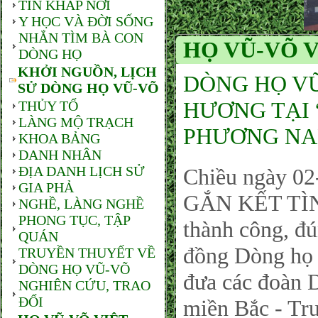
TIN KHẮP NƠI
Y HỌC VÀ ĐỜI SỐNG
NHẮN TÌM BÀ CON
HỌ VŨ-VÕ V
DÒNG HỌ
KHỞI NGUỒN, LỊCH
DÒNG HỌ VŨ
SỬ DÒNG HỌ VŨ-VÕ
HƯƠNG TẠI
THỦY TỔ
LÀNG MỘ TRẠCH
PHƯƠNG NA
KHOA BẢNG
DANH NHÂN
ĐỊA DANH LỊCH SỬ
Chiều ngày 0
GIA PHẢ
GẮN KẾT TÌ
NGHỀ, LÀNG NGHỀ
PHONG TỤC, TẬP
thành công, đ
QUÁN
đồng Dòng họ
TRUYỀN THUYẾT VỀ
DÒNG HỌ VŨ-VÕ
đưa các đoàn 
NGHIÊN CỨU, TRAO
ĐỔI
miền Bắc - Tr