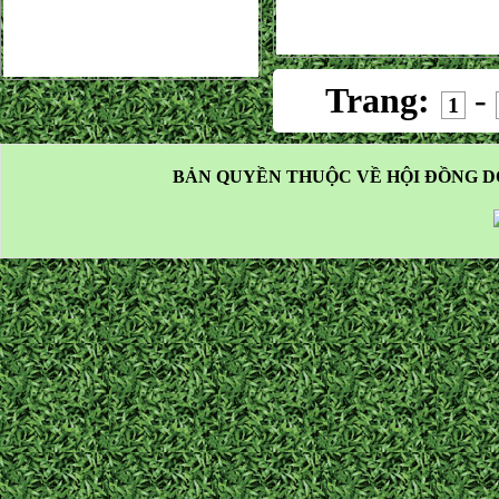
Trang:
-
1
BẢN QUYỀN THUỘC VỀ HỘI ĐỒNG D