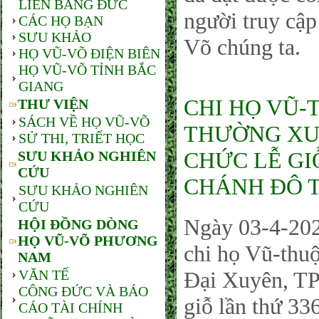
LIÊN BANG ĐỨC
người truy cậ
CÁC HỌ BẠN
SƯU KHẢO
Võ chúng ta.
HỌ VŨ-VÕ ĐIỆN BIÊN
HỌ VŨ-VÕ TỈNH BẮC
GIANG
CHI HỌ VŨ-
THƯ VIỆN
SÁCH VỀ HỌ VŨ-VÕ
THƯỜNG XUY
SỬ THI, TRIẾT HỌC
CHỨC LỄ GI
SƯU KHẢO NGHIÊN
CỨU
CHÁNH ĐÔ T
SƯU KHẢO NGHIÊN
CỨU
Ngày 03-4-202
HỘI ĐỒNG DÒNG
HỌ VŨ-VÕ PHƯƠNG
chi họ Vũ-thu
NAM
VĂN TẾ
Đại Xuyên, TP
CÔNG ĐỨC VÀ BÁO
giỗ lần thứ 3
CÁO TÀI CHÍNH