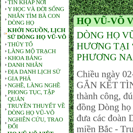
TIN KHẮP NƠI
Y HỌC VÀ ĐỜI SỐNG
NHẮN TÌM BÀ CON
HỌ VŨ-VÕ V
DÒNG HỌ
KHỞI NGUỒN, LỊCH
DÒNG HỌ VŨ
SỬ DÒNG HỌ VŨ-VÕ
HƯƠNG TẠI
THỦY TỔ
LÀNG MỘ TRẠCH
PHƯƠNG NA
KHOA BẢNG
DANH NHÂN
ĐỊA DANH LỊCH SỬ
Chiều ngày 0
GIA PHẢ
GẮN KẾT TÌ
NGHỀ, LÀNG NGHỀ
PHONG TỤC, TẬP
thành công, đ
QUÁN
đồng Dòng họ
TRUYỀN THUYẾT VỀ
DÒNG HỌ VŨ-VÕ
đưa các đoàn 
NGHIÊN CỨU, TRAO
ĐỔI
miền Bắc - Tr