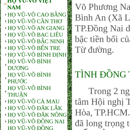
HỌ VŨ-VÕ VIỆT
Võ Phương Nam
NAM
HỌ VŨ-VÕ CAO BẰNG
Bình An (Xã L
HỌ VŨ-VÕ CẦN THƠ
TP.Đồng Nai 
HỌ VŨ-VÕ AN GIANG
HỌ VŨ-VÕ BẠC LIÊU
bậc tiền bối c
HỌ VŨ-VÕ BẮC NINH
Từ đường.
HỌ VŨ-VÕ BẾN TRE
HỌ VŨ-VÕ BÌNH ĐỊNH
HỌ VŨ-VÕ BÌNH
DƯƠNG
TÌNH ĐỒNG 
HỌ VŨ-VÕ BÌNH
PHƯỚC
HỌ VŨ-VÕ BÌNH
Trong 2 ngày 
THUẬN
tâm Hội nghị 
HỌ VŨ-VÕ CÀ MAU
HỌ VŨ-VÕ ĐĂK LẮK
Hòa, TP.HCM.
HỌ VŨ-VÕ ĐĂK NÔNG
đã long trọng t
HỌ VŨ-VÕ ĐỒNG NAI
HỌ VŨ-VÕ ĐỒNG