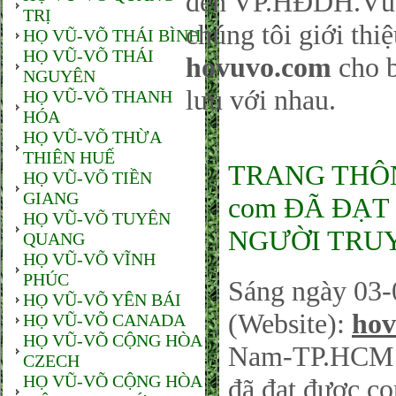
đến VP.HĐDH.Vũ-
TRỊ
chúng tôi giới thi
HỌ VŨ-VÕ THÁI BÌNH
HỌ VŨ-VÕ THÁI
hovuvo.com
cho b
NGUYÊN
lưu với nhau.
HỌ VŨ-VÕ THANH
HÓA
HỌ VŨ-VÕ THỪA
THIÊN HUẾ
TRANG THÔNG
HỌ VŨ-VÕ TIỀN
GIANG
com ĐÃ ĐẠT 
HỌ VŨ-VÕ TUYÊN
NGƯỜI TRUY
QUANG
HỌ VŨ-VÕ VĨNH
PHÚC
Sáng ngày 03-
HỌ VŨ-VÕ YÊN BÁI
(Website):
hov
HỌ VŨ-VÕ CANADA
HỌ VŨ-VÕ CỘNG HÒA
Nam-TP.HCM sá
CZECH
HỌ VŨ-VÕ CỘNG HÒA
đã đạt được co