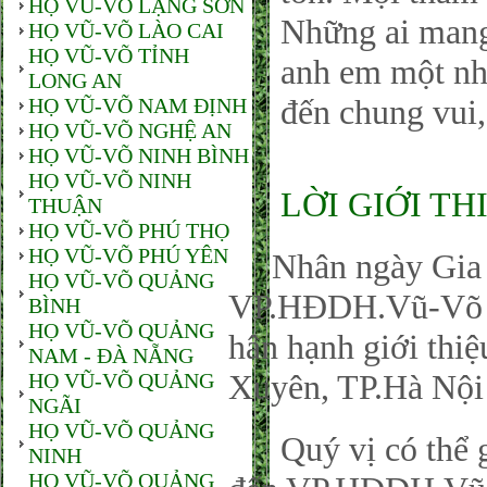
HỌ VŨ-VÕ LẠNG SƠN
Những ai man
HỌ VŨ-VÕ LÀO CAI
HỌ VŨ-VÕ TỈNH
anh em một nhà
LONG AN
đến chung vui,
HỌ VŨ-VÕ NAM ĐỊNH
HỌ VŨ-VÕ NGHỆ AN
HỌ VŨ-VÕ NINH BÌNH
HỌ VŨ-VÕ NINH
LỜI GIỚI TH
THUẬN
HỌ VŨ-VÕ PHÚ THỌ
HỌ VŨ-VÕ PHÚ YÊN
Nhân ngày Gia đ
HỌ VŨ-VÕ QUẢNG
VP.HĐDH.Vũ-Võ P
BÌNH
HỌ VŨ-VÕ QUẢNG
hân hạnh giới thi
NAM - ĐÀ NẴNG
Xuyên, TP.Hà Nội
HỌ VŨ-VÕ QUẢNG
NGÃI
HỌ VŨ-VÕ QUẢNG
Quý vị có thể gử
NINH
HỌ VŨ-VÕ QUẢNG