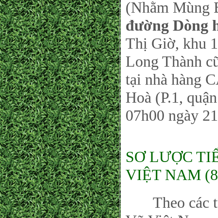
(Nhằm Mùng Ba
đường Dòng 
Thị Giờ, khu 
Long Thành cũ
tại nhà hàng 
Hoà (P.1, quậ
07h00 ngày 21
SƠ LƯỢC TI
VIỆT NAM (8
Theo các tư l