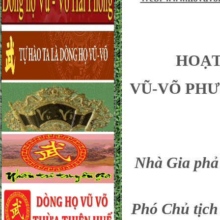
HOẠT ĐỘN
VŨ-VÕ PHƯ
Nhà Gia ph
Phó Chủ tịc