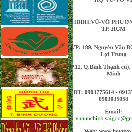
HDDH.VŨ-VÕ PHƯƠ
TP. HCM
VP: 189, Nguyễn Văn Đâ
Lợi Trung
(P.11, Q.Bình Thạnh cũ)
Minh
ĐT: 0903775614 - 0913
0903035058
Email:
vuhuuchinh.saigon@gm
Web:
www.hovuvo