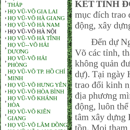
KẾT TÌNH 
THÁP
HỌ VŨ-VÕ GIA LAI
mục đích trao 
HỌ VŨ-VÕ HÀ GIANG
động, xây dựn
HỌ VŨ-VÕ HÀ NAM
HỌ VŨ-VÕ HÀ NỘI
HỌ VŨ-VÕ HÀ TĨNH
Đến dự Ngày
HỌ VŨ--VÕ HẢI
Võ các tỉnh, t
DƯƠNG
HỌ VŨ-VÕ HẢI
không quản đư
PHÒNG
HỌ VŨ-VÕ TP. HỒ CHÍ
dự). Tại ngày 
MINH
trao đổi kinh
HỌ VŨ-VÕ HƯNG YÊN
HỌ VŨ-VÕ HÒA BÌNH
địa phương mìn
HỌ VŨ-VÕ KHÁNH
động, luôn thể 
HÒA
HỌ VŨ-VÕ KIÊN
tâm xây dựng 
GIANG
HỌ VŨ-VÕ LÂM ĐỒNG
tồn. Mọi tham 