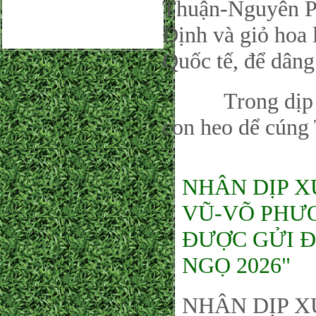
Thuận-Nguyên P
Định và giỏ hoa
Quốc tế, để dân
Trong dịp này
con heo dể cúng 
NHÂN DỊP X
VŨ-VÕ PHƯƠ
ĐƯỢC GỬI Đ
NGỌ 2026"
NHÂN DỊP X