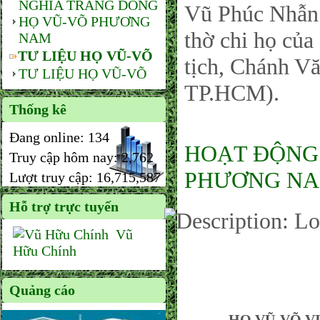
NGHĨA TRANG DÒNG
Vũ Phúc Nhẫn 
HỌ VŨ-VÕ PHƯƠNG
thờ chi họ củ
NAM
TƯ LIỆU HỌ VŨ-VÕ
tịch, Chánh 
TƯ LIỆU HỌ VŨ-VÕ
TP.HCM).
Thống kê
Đang online:
134
HOẠT ĐỘNG
Truy cập hôm nay:
2,762
PHƯƠNG NAM
Lượt truy cập:
16,715,587
Hỗ trợ trực tuyến
Vũ
Hữu Chính
Quảng cáo
HỌ VŨ-VÕ VIỆ