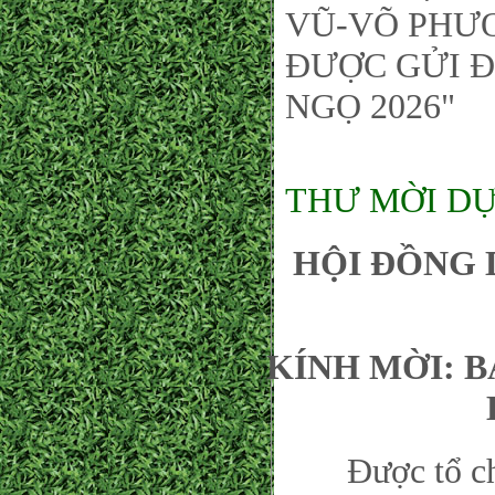
VŨ-VÕ PHƯƠ
ĐƯỢC GỬI Đ
NGỌ 2026"
THƯ MỜI DỰ
HỘI ĐỒNG 
KÍNH MỜI: 
Được tổ chức