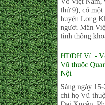
Võ Việt Nam, 
thứ 9), có một
huyện Long Kh
người Mân Việ
tinh thông kho
HĐDH Vũ - Võ
Vũ thuộc Qua
Nội
Sáng ngày 15-
chi họ Vũ-thu
Đại Xuyên, Ph