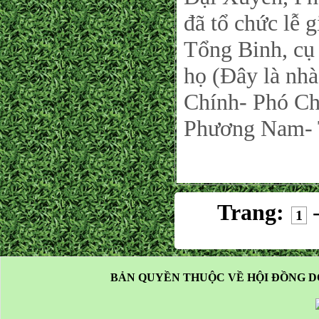
đã tổ chức lễ 
Tổng Binh, cụ
họ (Đây là nh
Chính- Phó C
Phương Nam-
Trang:
1
BẢN QUYỀN THUỘC VỀ HỘI ĐỒNG D