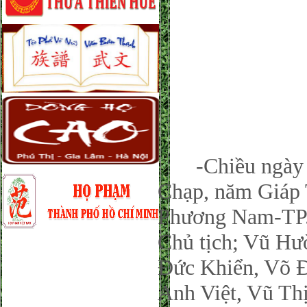
-Chiều ngày 0
Chạp, năm Giáp
Phương Nam-TP.
Chủ tịch; Vũ Hư
Đức Khiển, Võ 
Anh Việt, Vũ Th