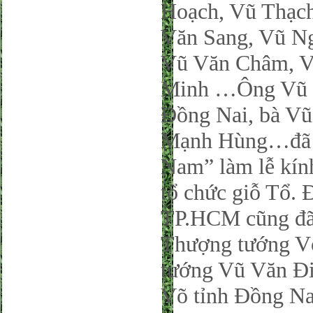
Hoạch, Vũ Thạch
Văn Sang, Vũ N
Vũ Văn Châm, V
Minh …Ông Vũ X
Đồng Nai, bà Vũ
Mạnh Hùng…đã 
Nam” làm lễ kín
tổ chức giỗ Tổ
TP.HCM cũng đã t
Thượng tướng V
tướng Vũ Văn 
Võ tỉnh Đồng Nai