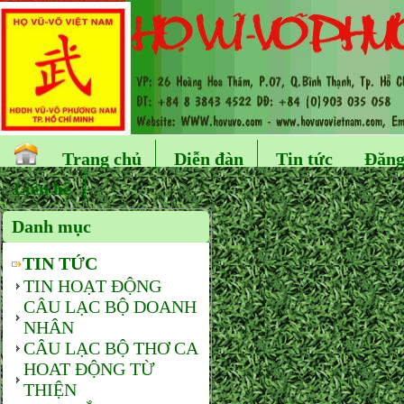
Trang chủ
Diễn đàn
Tin tức
Đăng
Liên hệ
Danh mục
TIN TỨC
TIN HOẠT ĐỘNG
CÂU LẠC BỘ DOANH
NHÂN
CÂU LẠC BỘ THƠ CA
HOAT ĐỘNG TỪ
THIỆN