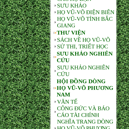
SƯU KHẢO
HỌ VŨ-VÕ ĐIỆN BIÊN
HỌ VŨ-VÕ TỈNH BẮC
GIANG
THƯ VIỆN
SÁCH VỀ HỌ VŨ-VÕ
SỬ THI, TRIẾT HỌC
SƯU KHẢO NGHIÊN
CỨU
SƯU KHẢO NGHIÊN
CỨU
HỘI ĐỒNG DÒNG
HỌ VŨ-VÕ PHƯƠNG
NAM
VĂN TẾ
CÔNG ĐỨC VÀ BÁO
CÁO TÀI CHÍNH
NGHĨA TRANG DÒNG
HỌ VŨ-VÕ PHƯƠNG