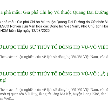
a phả mẫu: Gia phả Chi họ Vũ thuộc Quang Đại Đườn
a phả mẫu: Gia phả Chi họ Vũ thuộc Quang Đại Đường do Cử nhân V
ESCO Nghiên cứu Văn hóa các Dòng họ Việt Nam, Phó Chủ tịch H
.HCM biên tập ngày 12/08/2020.
Ơ LƯỢC TIỂU SỬ THỦY TỔ DÒNG HỌ VŨ-VÕ VIỆT NA
eo các tư liệu nghiên cứu về lịch sử dòng họ Vũ-Võ Việt Nam, vào đ
Ơ LƯỢC TIỂU SỬ THỦY TỔ DÒNG HỌ VŨ-VÕ ( 武 ) V
ng)
eo các tư liệu nghiên cứu về lịch sử dòng họ Vũ-Võ Việt Nam, vào đ
 một vị quan tên Vũ Huy, là người làng Mã Kỳ, huyện Long Khê, tỉnh
n Việt)...