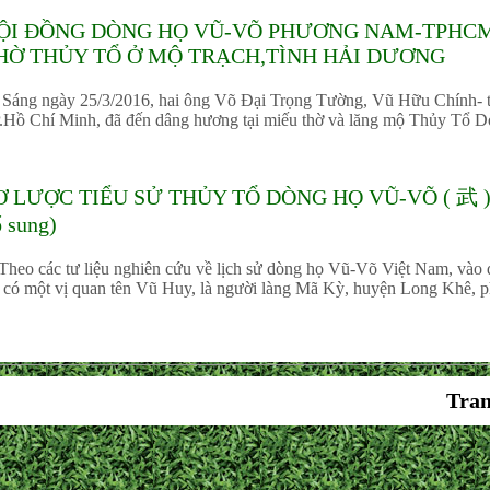
ỘI ĐỒNG DÒNG HỌ VŨ-VÕ PHƯƠNG NAM-TPHCM
HỜ THỦY TỔ Ở MỘ TRẠCH,TÌNH HẢI DƯƠNG
ng ngày 25/3/2016, hai ông Võ Đại Trọng Tường, Vũ Hữu Chính-
.Hồ Chí Minh, đã đến dâng hương tại miếu thờ và lăng mộ Thủy Tổ D
Ơ LƯỢC TIỂU SỬ THỦY TỔ DÒNG HỌ VŨ-VÕ ( 武 ) VI
 sung)
eo các tư liệu nghiên cứu về lịch sử dòng họ Vũ-Võ Việt Nam, vào 
, có một vị quan tên Vũ Huy, là người làng Mã Kỳ, huyện Long Khê, 
Tran