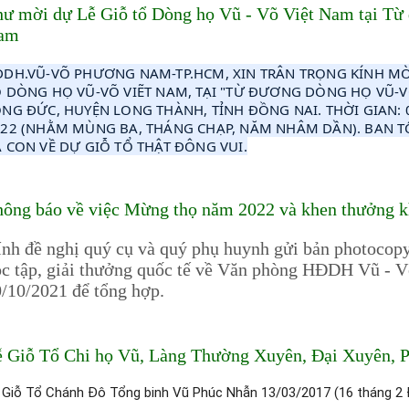
ư mời dự Lễ Giỗ tổ Dòng họ Vũ - Võ Việt Nam tại T
am
DH.VŨ-VÕ PHƯƠNG NAM-TP.HCM, XIN TRÂN TRỌNG KÍNH MỜI
 DÒNG HỌ VŨ-VÕ VIẼT NAM, TẠI "TỪ ĐƯƠNG DÒNG HỌ VŨ-V
NG ĐỨC, HUYỆN LONG THÀNH, TỈNH ĐỒNG NAI. THỜI GIAN: 0
22 (NHẰM MÙNG BA, THÁNG CHẠP, NĂM NHÂM DẦN). BAN T
 CON VỀ DỰ GIỖ TỔ THẬT ĐÔNG VUI.
ông báo về việc Mừng thọ năm 2022 và khen thưởng k
nh đề nghị quý cụ và quý phụ huynh gửi bản photoco
c tập, giải thưởng quốc tế về Văn phòng HĐDH Vũ - 
/10/2021 để tổng hợp.
 Giỗ Tổ Chi họ Vũ, Làng Thường Xuyên, Đại Xuyên, 
 Giỗ Tổ Chánh Đô Tổng binh Vũ Phúc Nhẫn 13/03/2017 (16 tháng 2 