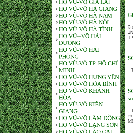
HỌ VŨ-VÕ GIA LAI
HỌ VŨ-VÕ HÀ GIANG
Gi
HỌ VŨ-VÕ HÀ NAM
HỌ VŨ-VÕ HÀ NỘI
Gi
HỌ VŨ-VÕ HÀ TĨNH
UN
HỌ VŨ--VÕ HẢI
TP
DƯƠNG
HỌ VŨ-VÕ HẢI
PHÒNG
S
HỌ VŨ-VÕ TP. HỒ CHÍ
MINH
Th
HỌ VŨ-VÕ HƯNG YÊN
HỌ VŨ-VÕ HÒA BÌNH
HỌ VŨ-VÕ KHÁNH
S
HÒA
su
HỌ VŨ-VÕ KIÊN
GIANG
Th
có
HỌ VŨ-VÕ LÂM ĐỒNG
Mâ
HỌ VŨ-VÕ LẠNG SƠN
HỌ VŨ-VÕ LÀO CAI