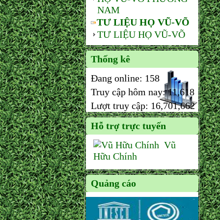
NAM
TƯ LIỆU HỌ VŨ-VÕ
TƯ LIỆU HỌ VŨ-VÕ
Thống kê
Đang online:
158
Truy cập hôm nay:
11,618
Lượt truy cập:
16,701,662
Hỗ trợ trực tuyến
Vũ
Hữu Chính
Quảng cáo