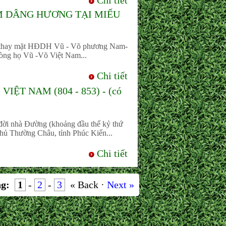
Chi tiết
 DÂNG HƯƠNG TẠI MIẾU
 thay mặt HĐDH Vũ - Võ phương Nam-
òng họ Vũ -Võ Việt Nam...
Chi tiết
ỆT NAM (804 - 853) - (có
đời nhà Đường (khoảng đầu thế kỷ thứ
phủ Thường Châu, tỉnh Phúc Kiến...
Chi tiết
g:
1
-
2
-
3
« Back ·
Next »