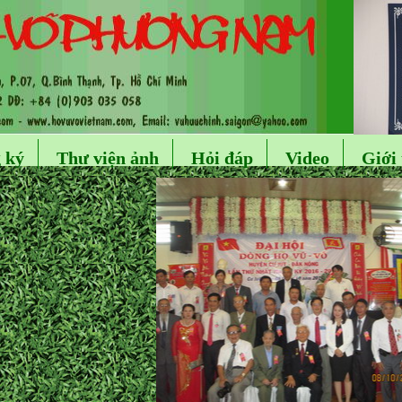
 ký
Thư viện ảnh
Hỏi đáp
Video
Giới 