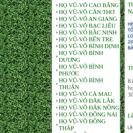
Th
HỌ VŨ-VÕ CAO BẰNG
N
HỌ VŨ-VÕ CẦN THƠ
HỌ VŨ-VÕ AN GIANG
HĐ
HỌ VŨ-VÕ BẠC LIÊU
TỔ
HỌ VŨ-VÕ BẮC NINH
LO
HỌ VŨ-VÕ BẾN TRE
20
HỌ VŨ-VÕ BÌNH ĐỊNH
BÀ
HỌ VŨ-VÕ BÌNH
DƯƠNG
HỌ VŨ-VÕ BÌNH
Th
PHƯỚC
HỌ VŨ-VÕ BÌNH
Kí
THUẬN
họ
HỌ VŨ-VÕ CÀ MAU
30
HỌ VŨ-VÕ ĐĂK LẮK
HỌ VŨ-VÕ ĐĂK NÔNG
HỌ VŨ-VÕ ĐỒNG NAI
Lễ
HỌ VŨ-VÕ ĐỒNG
THÁP
Lễ