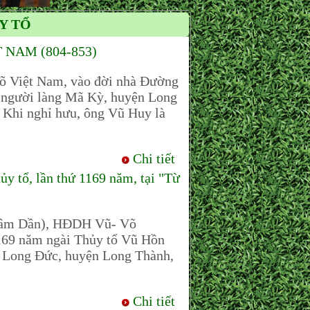
Y TỔ
NAM (804-853)
õ Việt Nam, vào đời nhà Đường
là người làng Mã Kỳ, huyện Long
. Khi nghỉ hưu, ông Vũ Huy là
Chi tiết
tổ, lần thứ 1169 năm, tại "Từ
hâm Dần), HĐDH Vũ- Võ
1169 năm ngài Thủy tổ Vũ Hồn
 Long Đức, huyện Long Thành,
Chi tiết