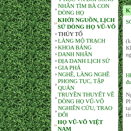
NHẮN TÌM BÀ CON
K
DÒNG HỌ
KHỞI NGUỒN, LỊCH
S
SỬ DÒNG HỌ VŨ-VÕ
THỦY TỔ
T
LÀNG MỘ TRẠCH
(k
KHOA BẢNG
Kh
DANH NHÂN
ng
ĐỊA DANH LỊCH SỬ
GIA PHẢ
NGHỀ, LÀNG NGHỀ
H
PHONG TỤC, TẬP
đ
QUÁN
TRUYỀN THUYẾT VỀ
N
DÒNG HỌ VŨ-VÕ
Ph
NGHIÊN CỨU, TRAO
t
ĐỔI
tỉ
HỌ VŨ-VÕ VIỆT
NAM