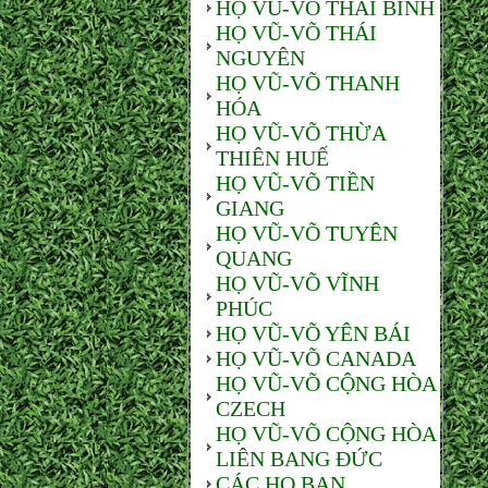
HỌ VŨ-VÕ THÁI BÌNH
HỌ VŨ-VÕ THÁI
NGUYÊN
HỌ VŨ-VÕ THANH
HÓA
HỌ VŨ-VÕ THỪA
THIÊN HUẾ
HỌ VŨ-VÕ TIỀN
GIANG
HỌ VŨ-VÕ TUYÊN
QUANG
HỌ VŨ-VÕ VĨNH
PHÚC
HỌ VŨ-VÕ YÊN BÁI
HỌ VŨ-VÕ CANADA
HỌ VŨ-VÕ CỘNG HÒA
CZECH
HỌ VŨ-VÕ CỘNG HÒA
LIÊN BANG ĐỨC
CÁC HỌ BẠN