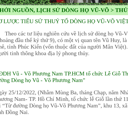
HỞI NGUỒN, LỊCH SỬ DÒNG HỌ VŨ-VÕ > THỦ
Ơ LƯỢC TIỂU SỬ THUỶ TỔ DÒNG HỌ VŨ-VÕ VIỆT 
heo các tư liệu nghiên cứu về lịch sử dòng họ Vũ-V
hoảng đầu thế kỷ thứ 9), có một vị quan tên Vũ Huy, 
ê, tỉnh Phúc Kiến (vốn thuộc đất của người Mân Việt)
ười tinh thông khoa địa lý phong thủy.
ĐDH Vũ - Võ Phương Nam TP.HCM tổ chức Lễ Giỗ Thủy 
ường Dòng họ Vũ - Võ Phương Nam"
gày 25/12/2022, (Nhằm Mùng Ba, tháng Chạp, năm N
ương Nam- TP. Hồ Chí Minh, tổ chức lễ Giỗ lần thứ 
ại “Từ đường Dòng họ Vũ-Võ Phương Nam”, khu 13, xã
nh Đồng Nai.