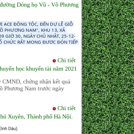
ừ đường Dòng họ Vũ - Võ Phương
 ACE ĐỒNG TỘC, ĐẾN DỰ LỄ GIỖ 
Õ PHƯƠNG NAM", KHU 13, XÃ 
9 GIỜ 30, NGÀY CHỦ NHẬT, 25-12-
Ổ CHỨC RẤT MONG ĐƯƠC ĐÓN TIẾP 
Chi tiết
huyến học khuyến tài năm 2021
py CMND, chứng nhận kết quả
Võ Phương Nam trước ngày
Chi tiết
Phú Xuyên, Thành phố Hà Nội.
Đnh Dậu).