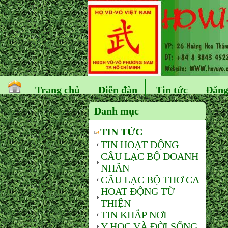
Trang chủ
Diễn đàn
Tin tức
Đăng
Danh mục
TIN TỨC
TIN HOẠT ĐỘNG
CÂU LẠC BỘ DOANH
NHÂN
CÂU LẠC BỘ THƠ CA
HOAT ĐỘNG TỪ
THIỆN
TIN KHẮP NƠI
Y HỌC VÀ ĐỜI SỐNG