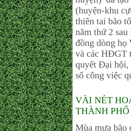
(huyện-khu cự
thiên tai bão t
năm thứ 2 sau 
đồng dòng họ
và các HĐGT t
quyết Đại hội,
số công việc q
VÀI NÉT HO
THÀNH PHỐ 
Mùa mưa bão ở