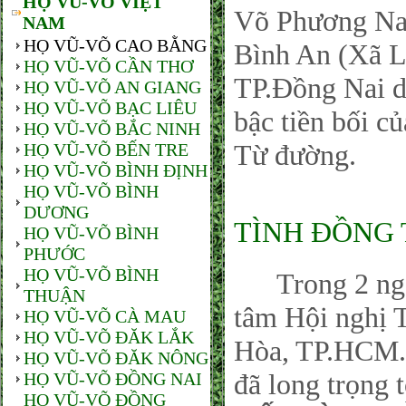
HỌ VŨ-VÕ VIỆT
Võ Phương Nam
NAM
HỌ VŨ-VÕ CAO BẰNG
Bình An (Xã L
HỌ VŨ-VÕ CẦN THƠ
TP.Đồng Nai 
HỌ VŨ-VÕ AN GIANG
HỌ VŨ-VÕ BẠC LIÊU
bậc tiền bối c
HỌ VŨ-VÕ BẮC NINH
Từ đường.
HỌ VŨ-VÕ BẾN TRE
HỌ VŨ-VÕ BÌNH ĐỊNH
HỌ VŨ-VÕ BÌNH
DƯƠNG
TÌNH ĐỒNG 
HỌ VŨ-VÕ BÌNH
PHƯỚC
HỌ VŨ-VÕ BÌNH
Trong 2 ngày 
THUẬN
tâm Hội nghị 
HỌ VŨ-VÕ CÀ MAU
HỌ VŨ-VÕ ĐĂK LẮK
Hòa, TP.HCM.
HỌ VŨ-VÕ ĐĂK NÔNG
đã long trọng t
HỌ VŨ-VÕ ĐỒNG NAI
HỌ VŨ-VÕ ĐỒNG