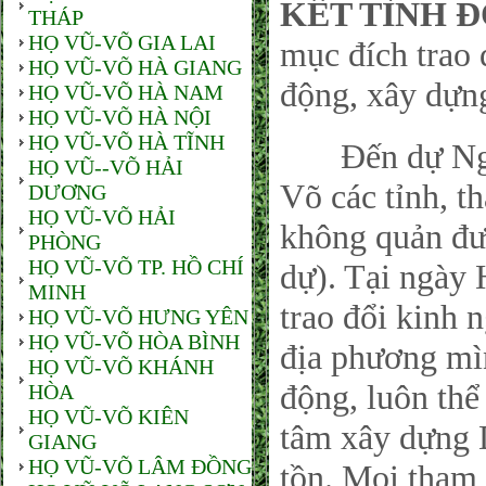
KẾT TÌNH 
THÁP
HỌ VŨ-VÕ GIA LAI
mục đích trao 
HỌ VŨ-VÕ HÀ GIANG
động, xây dựn
HỌ VŨ-VÕ HÀ NAM
HỌ VŨ-VÕ HÀ NỘI
HỌ VŨ-VÕ HÀ TĨNH
Đến dự Ngày
HỌ VŨ--VÕ HẢI
Võ các tỉnh, t
DƯƠNG
HỌ VŨ-VÕ HẢI
không quản đư
PHÒNG
HỌ VŨ-VÕ TP. HỒ CHÍ
dự). Tại ngày 
MINH
trao đổi kinh
HỌ VŨ-VÕ HƯNG YÊN
HỌ VŨ-VÕ HÒA BÌNH
địa phương mìn
HỌ VŨ-VÕ KHÁNH
động, luôn thể 
HÒA
HỌ VŨ-VÕ KIÊN
tâm xây dựng 
GIANG
HỌ VŨ-VÕ LÂM ĐỒNG
tồn. Mọi tham 