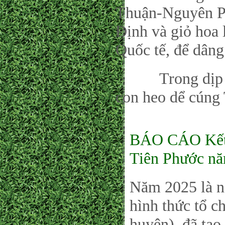
Thuận-Nguyên P
Định và giỏ hoa
Quốc tế, để dân
Trong dịp này
con heo dể cúng 
BÁO CÁO Kết 
Tiên Phước nă
Năm 2025 là n
hình thức tổ c
huyện) đã tạo 