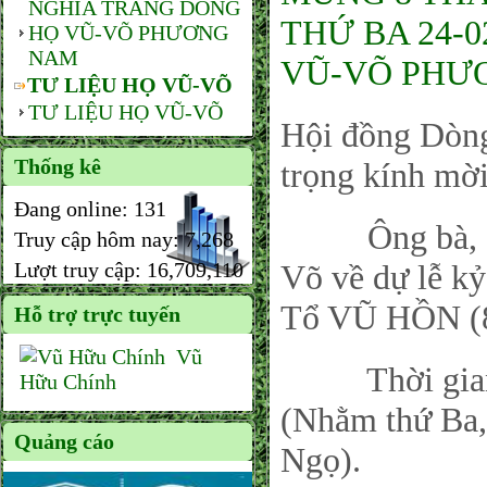
NGHĨA TRANG DÒNG
THỨ BA 24-
HỌ VŨ-VÕ PHƯƠNG
NAM
VŨ-VÕ PHƯ
TƯ LIỆU HỌ VŨ-VÕ
TƯ LIỆU HỌ VŨ-VÕ
Hội đồng Dòn
Thống kê
trọng kính mời
Đang online:
131
Ông bà, con 
Truy cập hôm nay:
7,268
Lượt truy cập:
16,709,110
Võ về dự lễ k
Tổ VŨ HỒN (8
Hỗ trợ trực tuyến
Vũ
Thời gian: V
Hữu Chính
(Nhằm thứ Ba
Quảng cáo
Ngọ).