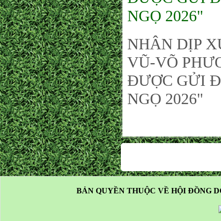
NGỌ 2026"
NHÂN DỊP X
VŨ-VÕ PHƯƠ
ĐƯỢC GỬI Đ
NGỌ 2026"
BẢN QUYỀN THUỘC VỀ HỘI ĐỒNG D