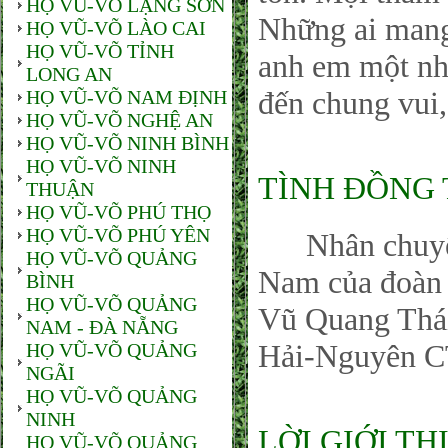
HỌ VŨ-VÕ LẠNG SƠN
Những ai man
HỌ VŨ-VÕ LÀO CAI
HỌ VŨ-VÕ TỈNH
anh em một nhà
LONG AN
đến chung vui,
HỌ VŨ-VÕ NAM ĐỊNH
HỌ VŨ-VÕ NGHỆ AN
HỌ VŨ-VÕ NINH BÌNH
HỌ VŨ-VÕ NINH
TÌNH ĐỒNG
THUẬN
HỌ VŨ-VÕ PHÚ THỌ
HỌ VŨ-VÕ PHÚ YÊN
Nhân chuyến đ
HỌ VŨ-VÕ QUẢNG
Nam của đoàn
BÌNH
HỌ VŨ-VÕ QUẢNG
Vũ Quang Thá
NAM - ĐÀ NẴNG
Hải-Nguyên C
HỌ VŨ-VÕ QUẢNG
NGÃI
HỌ VŨ-VÕ QUẢNG
NINH
LỜI GIỚI TH
HỌ VŨ-VÕ QUẢNG