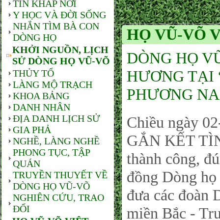
TIN KHẮP NƠI
Y HỌC VÀ ĐỜI SỐNG
NHẮN TÌM BÀ CON
HỌ VŨ-VÕ 
DÒNG HỌ
KHỞI NGUỒN, LỊCH
DÒNG HỌ VŨ
SỬ DÒNG HỌ VŨ-VÕ
HƯƠNG TẠI
THỦY TỔ
LÀNG MỘ TRẠCH
PHƯƠNG NA
KHOA BẢNG
DANH NHÂN
ĐỊA DANH LỊCH SỬ
Chiều ngày 0
GIA PHẢ
GẮN KẾT TÌ
NGHỀ, LÀNG NGHỀ
PHONG TỤC, TẬP
thành công, đ
QUÁN
đồng Dòng họ
TRUYỀN THUYẾT VỀ
DÒNG HỌ VŨ-VÕ
đưa các đoàn 
NGHIÊN CỨU, TRAO
ĐỔI
miền Bắc - Tr