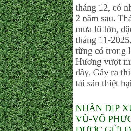
tháng 12, có n
2 năm sau. Th
mưa lũ lớn, đặ
tháng 11-2025, 
từng có trong 
Hương vượt mứ
đây. Gây ra th
tài sản thiệt h
NHÂN DỊP X
VŨ-VÕ PHƯƠ
ĐƯỢC GỬI Đ