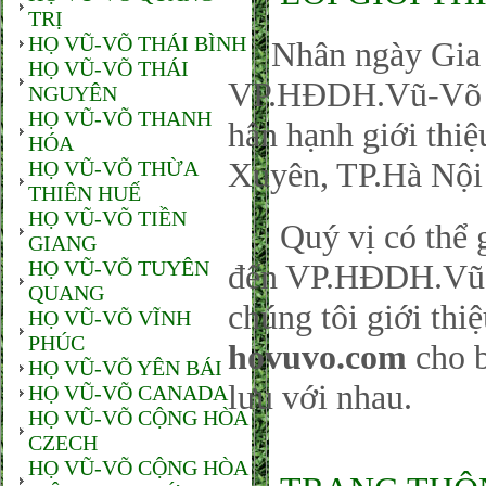
TRỊ
HỌ VŨ-VÕ THÁI BÌNH
Nhân ngày Gia đ
HỌ VŨ-VÕ THÁI
VP.HĐDH.Vũ-Võ P
NGUYÊN
HỌ VŨ-VÕ THANH
hân hạnh giới thi
HÓA
Xuyên, TP.Hà Nội
HỌ VŨ-VÕ THỪA
THIÊN HUẾ
HỌ VŨ-VÕ TIỀN
Quý vị có thể gử
GIANG
HỌ VŨ-VÕ TUYÊN
đến VP.HĐDH.Vũ-
QUANG
chúng tôi giới thi
HỌ VŨ-VÕ VĨNH
PHÚC
hovuvo.com
cho b
HỌ VŨ-VÕ YÊN BÁI
lưu với nhau.
HỌ VŨ-VÕ CANADA
HỌ VŨ-VÕ CỘNG HÒA
CZECH
HỌ VŨ-VÕ CỘNG HÒA