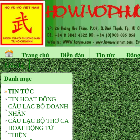
Trang chủ
Diễn đàn
Tin tức
Đăng
Liên hệ
Danh mục
TIN TỨC
TIN HOẠT ĐỘNG
CÂU LẠC BỘ DOANH
NHÂN
CÂU LẠC BỘ THƠ CA
HOAT ĐỘNG TỪ
THIỆN