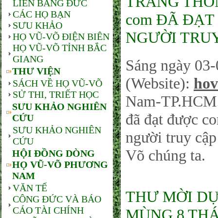
TRANG THÔNG
LIÊN BANG ĐỨC
CÁC HỌ BẠN
com ĐÃ ĐẠT 
SƯU KHẢO
NGƯỜI TRUY
HỌ VŨ-VÕ ĐIỆN BIÊN
HỌ VŨ-VÕ TỈNH BẮC
GIANG
Sáng ngày 03-
THƯ VIỆN
(Website):
hov
SÁCH VỀ HỌ VŨ-VÕ
SỬ THI, TRIẾT HỌC
Nam-TP.HCM sá
SƯU KHẢO NGHIÊN
đã đạt được co
CỨU
SƯU KHẢO NGHIÊN
người truy cậ
CỨU
Võ chúng ta.
HỘI ĐỒNG DÒNG
HỌ VŨ-VÕ PHƯƠNG
NAM
VĂN TẾ
THƯ MỜI DỰ
CÔNG ĐỨC VÀ BÁO
CÁO TÀI CHÍNH
MÙNG 8 THÁ