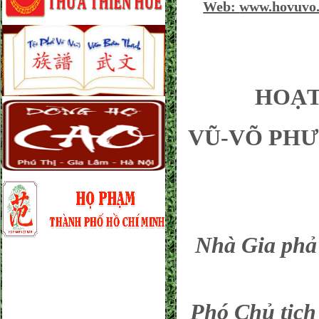
Web:
www.hovuvo
HOẠT ĐỘN
VŨ-VÕ PHƯ
Nhà Gia ph
Phó Chủ tịc