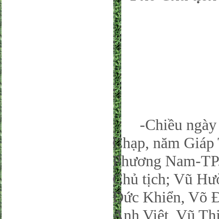
-Chiều ngày 0
Chạp, năm Giáp
Phương Nam-TP.
Chủ tịch; Vũ Hư
Đức Khiển, Võ 
Anh Việt, Vũ Th