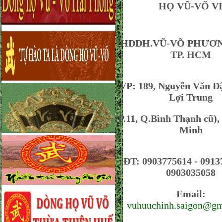
HỌ VŨ-VÕ VIỆ
HDDH.VŨ-VÕ PHƯƠ
TP. HCM
VP: 189, Nguyễn Văn Đâ
Lợi Trung
(P.11, Q.Bình Thạnh cũ)
Minh
ĐT: 0903775614 - 0913
0903035058
Email:
vuhuuchinh.saigon@gm