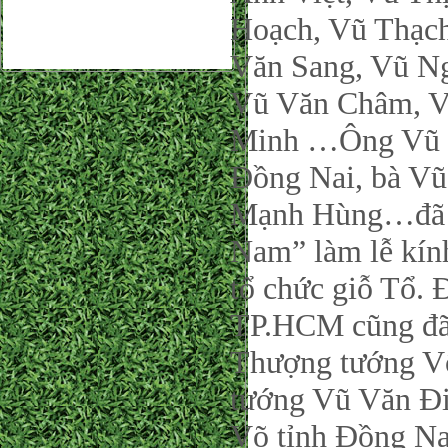
Hoạch, Vũ Thạch
Văn Sang, Vũ N
Vũ Văn Châm, V
Minh …Ông Vũ X
Đồng Nai, bà Vũ
Mạnh Hùng…đã 
Nam” làm lễ kín
tổ chức giỗ Tổ
TP.HCM cũng đã t
Thượng tướng V
tướng Vũ Văn 
Võ tỉnh Đồng Nai