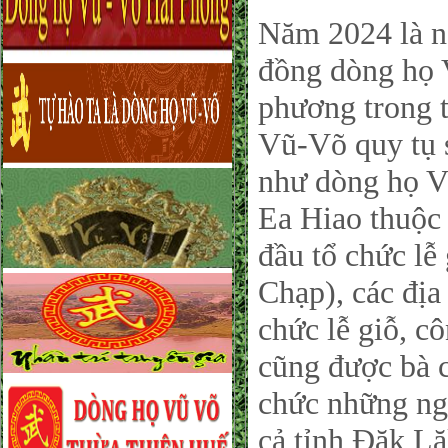
Năm 2024 là nă
đồng dòng họ 
phương trong 
Vũ-Võ quy tụ s
như dòng họ V
Ea Hiao thuộc
đầu tổ chức l
Chạp), các địa
chức lễ giỗ, c
cũng được bà c
chức những ng
cả tỉnh Đăk Lă