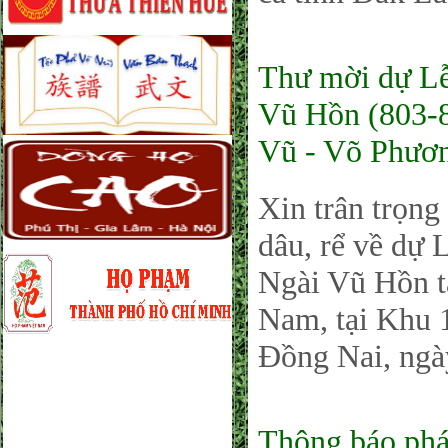
Thư mời dự Lễ
Vũ Hồn (803-8
Vũ - Võ Phươ
Xin trân trọng
dâu, rể về dự
Ngài Vũ Hồn t
Nam, tại Khu 
Đồng Nai, ngà
Thông báo phá