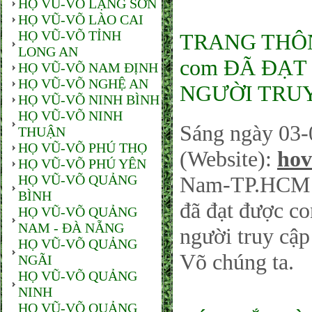
HỌ VŨ-VÕ LẠNG SƠN
HỌ VŨ-VÕ LÀO CAI
HỌ VŨ-VÕ TỈNH
TRANG THÔNG
LONG AN
com ĐÃ ĐẠT 
HỌ VŨ-VÕ NAM ĐỊNH
HỌ VŨ-VÕ NGHỆ AN
NGƯỜI TRUY
HỌ VŨ-VÕ NINH BÌNH
HỌ VŨ-VÕ NINH
Sáng ngày 03-
THUẬN
HỌ VŨ-VÕ PHÚ THỌ
(Website):
hov
HỌ VŨ-VÕ PHÚ YÊN
HỌ VŨ-VÕ QUẢNG
Nam-TP.HCM sá
BÌNH
đã đạt được co
HỌ VŨ-VÕ QUẢNG
NAM - ĐÀ NẴNG
người truy cậ
HỌ VŨ-VÕ QUẢNG
Võ chúng ta.
NGÃI
HỌ VŨ-VÕ QUẢNG
NINH
HỌ VŨ-VÕ QUẢNG