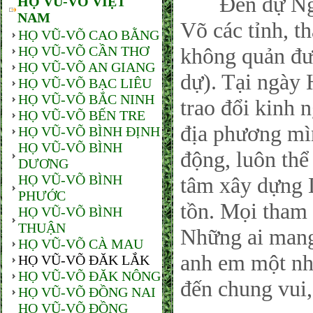
Đến dự Ngày
HỌ VŨ-VÕ VIỆT
NAM
Võ các tỉnh, t
HỌ VŨ-VÕ CAO BẰNG
HỌ VŨ-VÕ CẦN THƠ
không quản đư
HỌ VŨ-VÕ AN GIANG
dự). Tại ngày 
HỌ VŨ-VÕ BẠC LIÊU
HỌ VŨ-VÕ BẮC NINH
trao đổi kinh
HỌ VŨ-VÕ BẾN TRE
địa phương mìn
HỌ VŨ-VÕ BÌNH ĐỊNH
HỌ VŨ-VÕ BÌNH
động, luôn thể 
DƯƠNG
HỌ VŨ-VÕ BÌNH
tâm xây dựng 
PHƯỚC
tồn. Mọi tham 
HỌ VŨ-VÕ BÌNH
THUẬN
Những ai man
HỌ VŨ-VÕ CÀ MAU
anh em một nhà
HỌ VŨ-VÕ ĐĂK LẮK
HỌ VŨ-VÕ ĐĂK NÔNG
đến chung vui,
HỌ VŨ-VÕ ĐỒNG NAI
HỌ VŨ-VÕ ĐỒNG