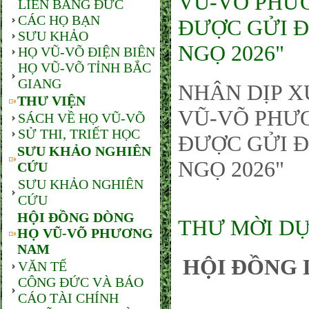
VŨ-VÕ PHƯƠ
LIÊN BANG ĐỨC
CÁC HỌ BẠN
ĐƯỢC GỬI Đ
SƯU KHẢO
NGỌ 2026"
HỌ VŨ-VÕ ĐIỆN BIÊN
HỌ VŨ-VÕ TỈNH BẮC
GIANG
NHÂN DỊP X
THƯ VIỆN
VŨ-VÕ PHƯƠ
SÁCH VỀ HỌ VŨ-VÕ
SỬ THI, TRIẾT HỌC
ĐƯỢC GỬI Đ
SƯU KHẢO NGHIÊN
NGỌ 2026"
CỨU
SƯU KHẢO NGHIÊN
CỨU
HỘI ĐỒNG DÒNG
THƯ MỜI DỰ
HỌ VŨ-VÕ PHƯƠNG
NAM
HỘI ĐỒNG 
VĂN TẾ
CÔNG ĐỨC VÀ BÁO
CÁO TÀI CHÍNH