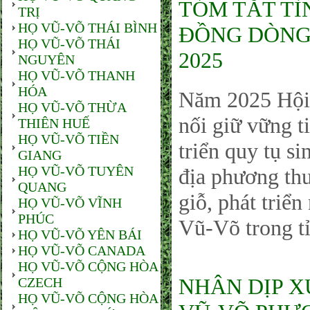
TÓM TẮT TÌ
TRỊ
HỌ VŨ-VÕ THÁI BÌNH
ĐỒNG DÒNG
HỌ VŨ-VÕ THÁI
2025
NGUYÊN
HỌ VŨ-VÕ THANH
HÓA
Năm 2025 Hội 
HỌ VŨ-VÕ THỪA
nối giữ vững ti
THIÊN HUẾ
HỌ VŨ-VÕ TIỀN
triển quy tụ si
GIANG
HỌ VŨ-VÕ TUYÊN
địa phương thư
QUANG
giỗ, phát triể
HỌ VŨ-VÕ VĨNH
PHÚC
Vũ-Võ trong t
HỌ VŨ-VÕ YÊN BÁI
HỌ VŨ-VÕ CANADA
HỌ VŨ-VÕ CỘNG HÒA
NHÂN DỊP X
CZECH
HỌ VŨ-VÕ CỘNG HÒA