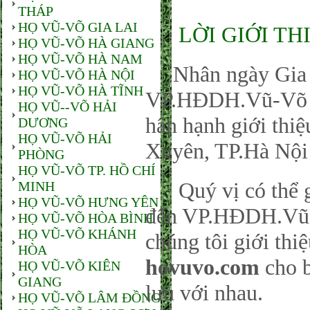
THÁP
HỌ VŨ-VÕ GIA LAI
LỜI GIỚI TH
HỌ VŨ-VÕ HÀ GIANG
HỌ VŨ-VÕ HÀ NAM
Nhân ngày Gia đ
HỌ VŨ-VÕ HÀ NỘI
HỌ VŨ-VÕ HÀ TĨNH
VP.HĐDH.Vũ-Võ P
HỌ VŨ--VÕ HẢI
hân hạnh giới thi
DƯƠNG
HỌ VŨ-VÕ HẢI
Xuyên, TP.Hà Nội
PHÒNG
HỌ VŨ-VÕ TP. HỒ CHÍ
Quý vị có thể gử
MINH
HỌ VŨ-VÕ HƯNG YÊN
đến VP.HĐDH.Vũ-
HỌ VŨ-VÕ HÒA BÌNH
HỌ VŨ-VÕ KHÁNH
chúng tôi giới thi
HÒA
hovuvo.com
cho b
HỌ VŨ-VÕ KIÊN
GIANG
lưu với nhau.
HỌ VŨ-VÕ LÂM ĐỒNG