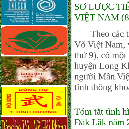
SƠ LƯỢC TI
VIỆT NAM (8
Theo các tư l
Võ Việt Nam, 
thứ 9), có một
huyện Long Kh
người Mân Việ
tinh thông kho
Tóm tắt tình 
Đắk Lắk năm 