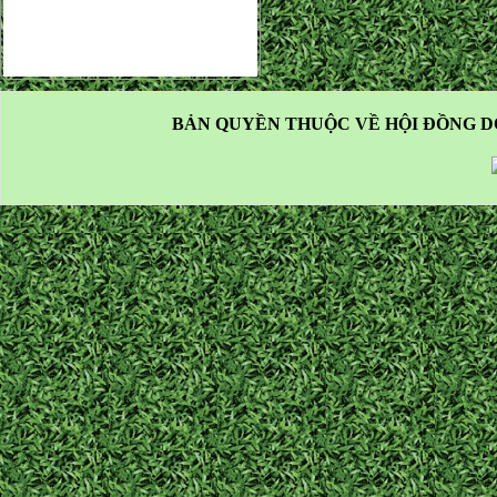
BẢN QUYỀN THUỘC VỀ HỘI ĐỒNG D