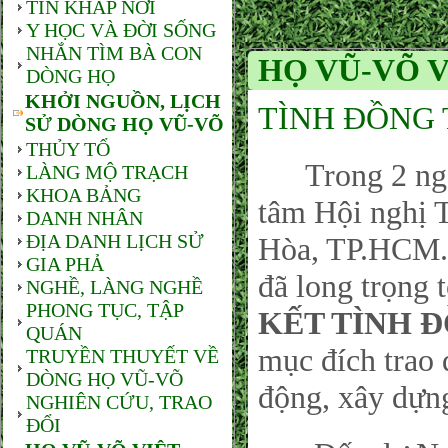
TIN KHẮP NƠI
Y HỌC VÀ ĐỜI SỐNG
NHẮN TÌM BÀ CON
HỌ VŨ-VÕ V
DÒNG HỌ
KHỞI NGUỒN, LỊCH
TÌNH ĐỒNG 
SỬ DÒNG HỌ VŨ-VÕ
THỦY TỔ
Trong 2 ngày 
LÀNG MỘ TRẠCH
KHOA BẢNG
tâm Hội nghị 
DANH NHÂN
ĐỊA DANH LỊCH SỬ
Hòa, TP.HCM.
GIA PHẢ
đã long trọng t
NGHỀ, LÀNG NGHỀ
PHONG TỤC, TẬP
KẾT TÌNH 
QUÁN
mục đích trao 
TRUYỀN THUYẾT VỀ
DÒNG HỌ VŨ-VÕ
động, xây dựn
NGHIÊN CỨU, TRAO
ĐỔI