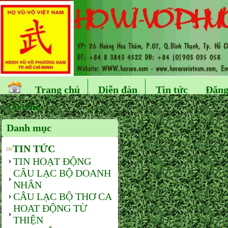
Trang chủ
Diễn đàn
Tin tức
Đăng
Liên hệ
Danh mục
TIN TỨC
TIN HOẠT ĐỘNG
CÂU LẠC BỘ DOANH
NHÂN
CÂU LẠC BỘ THƠ CA
HOAT ĐỘNG TỪ
THIỆN