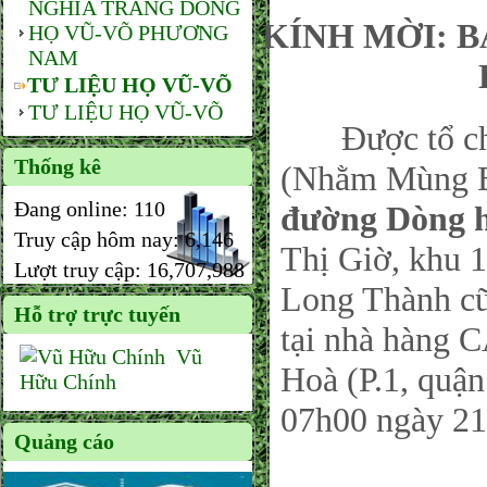
NGHĨA TRANG DÒNG
KÍNH MỜI: 
HỌ VŨ-VÕ PHƯƠNG
NAM
TƯ LIỆU HỌ VŨ-VÕ
TƯ LIỆU HỌ VŨ-VÕ
Được tổ chức
Thống kê
(Nhằm Mùng Ba
Đang online:
110
đường Dòng 
Truy cập hôm nay:
6,146
Thị Giờ, khu 
Lượt truy cập:
16,707,988
Long Thành cũ
Hỗ trợ trực tuyến
tại nhà hàng 
Vũ
Hoà (P.1, quậ
Hữu Chính
07h00 ngày 21
Quảng cáo