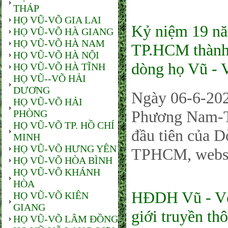
THÁP
HỌ VŨ-VÕ GIA LAI
Kỷ niệm 19 n
HỌ VŨ-VÕ HÀ GIANG
HỌ VŨ-VÕ HÀ NAM
TP.HCM thành l
HỌ VŨ-VÕ HÀ NỘI
dòng họ Vũ -
HỌ VŨ-VÕ HÀ TĨNH
HỌ VŨ--VÕ HẢI
DƯƠNG
Ngày 06-6-20
HỌ VŨ-VÕ HẢI
Phương Nam-TP
PHÒNG
HỌ VŨ-VÕ TP. HỒ CHÍ
đầu tiên của 
MINH
HỌ VŨ-VÕ HƯNG YÊN
TPHCM, webs
HỌ VŨ-VÕ HÒA BÌNH
HỌ VŨ-VÕ KHÁNH
HÒA
HĐDH Vũ - Võ
HỌ VŨ-VÕ KIÊN
GIANG
giới truyền th
HỌ VŨ-VÕ LÂM ĐỒNG