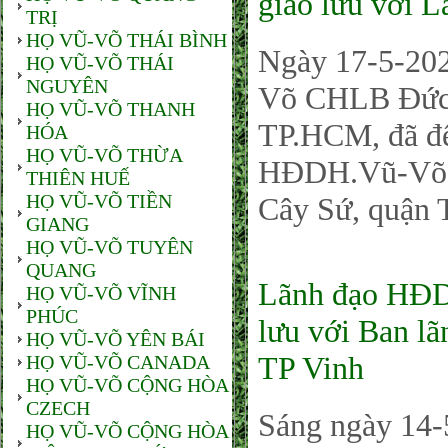
giao lưu với
TRỊ
HỌ VŨ-VÕ THÁI BÌNH
Ngày 17-5-20
HỌ VŨ-VÕ THÁI
NGUYÊN
Võ CHLB Đức, 
HỌ VŨ-VÕ THANH
TP.HCM, đã đế
HÓA
HỌ VŨ-VÕ THỪA
HĐDH.Vũ-Võ 
THIÊN HUẾ
HỌ VŨ-VÕ TIỀN
Cây Sứ, quận 
GIANG
HỌ VŨ-VÕ TUYÊN
QUANG
Lãnh đạo HĐD
HỌ VŨ-VÕ VĨNH
PHÚC
lưu với Ban l
HỌ VŨ-VÕ YÊN BÁI
TP Vinh
HỌ VŨ-VÕ CANADA
HỌ VŨ-VÕ CỘNG HÒA
CZECH
Sáng ngày 14-
HỌ VŨ-VÕ CỘNG HÒA