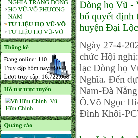
NGHĨA TRANG DÒNG
Dòng họ Vũ - 
HỌ VŨ-VÕ PHƯƠNG
bố quyết định 
NAM
TƯ LIỆU HỌ VŨ-VÕ
huyện Đại Lộc,
TƯ LIỆU HỌ VŨ-VÕ
Ngày 27-4-202
Thống kê
chức Hội nghị
Đang online:
110
lạc Dòng họ Vũ
Truy cập hôm nay:
3,044
Lượt truy cập:
16,722,068
Nghĩa. Đến d
Nam-Đà Nẵng:
Hỗ trợ trực tuyến
Ô.Võ Ngọc H
Vũ
Hữu Chính
Đình Khôi-PC
Quảng cáo