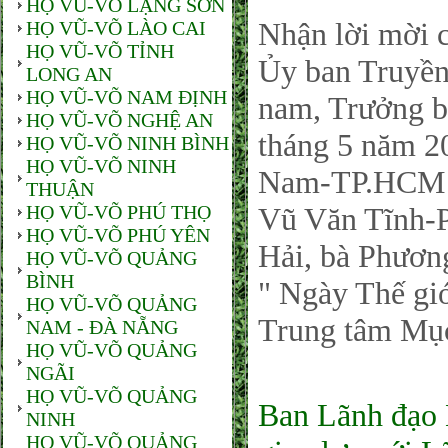
HỌ VŨ-VÕ LẠNG SƠN
Nhận lời mời
HỌ VŨ-VÕ LÀO CAI
HỌ VŨ-VÕ TỈNH
Ủy ban Truyền
LONG AN
HỌ VŨ-VÕ NAM ĐỊNH
nam, Trưởng b
HỌ VŨ-VÕ NGHỆ AN
tháng 5 năm 
HỌ VŨ-VÕ NINH BÌNH
HỌ VŨ-VÕ NINH
Nam-TP.HCM c
THUẬN
HỌ VŨ-VÕ PHÚ THỌ
Vũ Văn Tĩnh-
HỌ VŨ-VÕ PHÚ YÊN
Hải, bà Phươn
HỌ VŨ-VÕ QUẢNG
BÌNH
" Ngày Thế giớ
HỌ VŨ-VÕ QUẢNG
Trung tâm Mụ
NAM - ĐÀ NẴNG
HỌ VŨ-VÕ QUẢNG
NGÃI
HỌ VŨ-VÕ QUẢNG
Ban Lãnh đạ
NINH
HỌ VŨ-VÕ QUẢNG