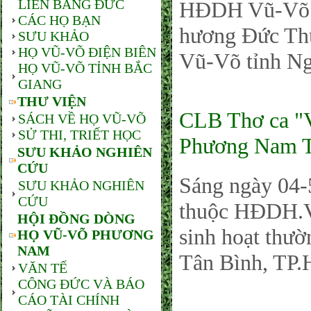
LIÊN BANG ĐỨC
HĐDH Vũ-Võ 
CÁC HỌ BẠN
hương Đức Thủ
SƯU KHẢO
HỌ VŨ-VÕ ĐIỆN BIÊN
Vũ-Võ tỉnh Ng
HỌ VŨ-VÕ TỈNH BẮC
GIANG
THƯ VIỆN
CLB Thơ ca "
SÁCH VỀ HỌ VŨ-VÕ
SỬ THI, TRIẾT HỌC
Phương Nam TP
SƯU KHẢO NGHIÊN
CỨU
Sáng ngày 04-
SƯU KHẢO NGHIÊN
CỨU
thuộc HĐDH.
HỘI ĐỒNG DÒNG
sinh hoạt thườ
HỌ VŨ-VÕ PHƯƠNG
NAM
Tân Bình, TP
VĂN TẾ
CÔNG ĐỨC VÀ BÁO
CÁO TÀI CHÍNH