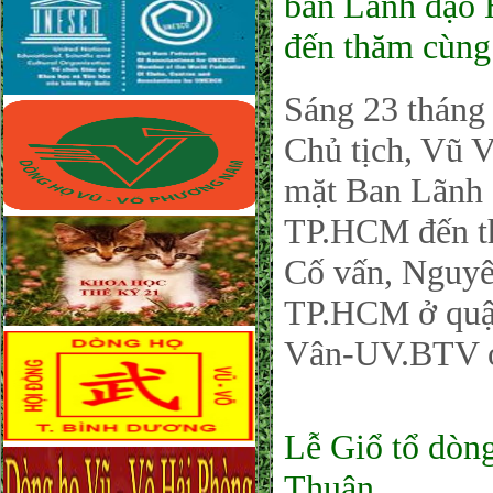
ban Lãnh đạ
đến thăm cùng 
Sáng 23 tháng
Chủ tịch, Vũ 
mặt Ban Lãn
TP.HCM đến th
Cố vấn, Nguy
TP.HCM ở quận
Vân-UV.BTV ở
Lễ Giổ tổ dòn
Thuận