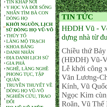
TIN KHẮP NƠI
Y HỌC VÀ ĐỜI SỐNG
NHẮN TÌM BÀ CON
TIN TỨC
DÒNG HỌ
KHỞI NGUỒN, LỊCH
HĐDH Vũ - Võ
SỬ DÒNG HỌ VŨ-VÕ
dựng nhà từ đ
THỦY TỔ
LÀNG MỘ TRẠCH
KHOA BẢNG
Chiều thứ Bảy
DANH NHÂN
ĐỊA DANH LỊCH SỬ
(HĐDH) Vũ-Võ
GIA PHẢ
Lễ khởi công 
NGHỀ, LÀNG NGHỀ
PHONG TỤC, TẬP
Văn Lương-Chủ
QUÁN
Kính, Vũ Quố
TRUYỀN THUYẾT VỀ
DÒNG HỌ VŨ-VÕ
Ngọc Kim cùn
NGHIÊN CỨU, TRAO
ĐỔI
Roãn, Vũ Thế 