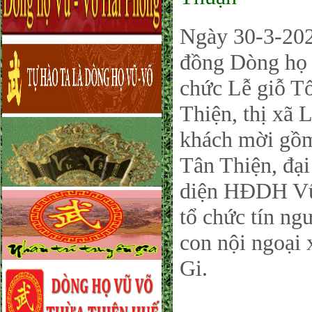
Ngày 30-3-202
đồng Dòng họ 
chức Lễ giỗ Tổ
Thiện, thị xã L
khách mời g
Tân Thiện, đạ
diện HĐDH Vũ-
tổ chức tín ng
con nội ngoại
Gi.