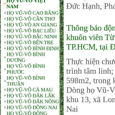
HỌ VŨ-VÕ VIỆT
Đức Hạnh, P
NAM
HỌ VŨ-VÕ CAO BẰNG
HỌ VŨ-VÕ CẦN THƠ
HỌ VŨ-VÕ AN GIANG
Thông báo độn
HỌ VŨ-VÕ BẠC LIÊU
khuôn viên T
HỌ VŨ-VÕ BẮC NINH
HỌ VŨ-VÕ BẾN TRE
TP.HCM, tại 
HỌ VŨ-VÕ BÌNH ĐỊNH
HỌ VŨ-VÕ BÌNH
Thực hiện chươ
DƯƠNG
HỌ VŨ-VÕ BÌNH
trình tâm linh
PHƯỚC
HỌ VŨ-VÕ BÌNH
598m2, trong 
THUẬN
Dòng họ Vũ-V
HỌ VŨ-VÕ CÀ MAU
HỌ VŨ-VÕ ĐĂK LẮK
khu 13, xã Lo
HỌ VŨ-VÕ ĐĂK NÔNG
Nai
HỌ VŨ-VÕ ĐỒNG NAI
HỌ VŨ-VÕ ĐỒNG