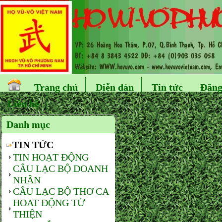
Trang chủ
Diễn đàn
Tin tức
Đăng
Liên hệ
Danh mục
TIN TỨC
TIN HOẠT ĐỘNG
CÂU LẠC BỘ DOANH
NHÂN
CÂU LẠC BỘ THƠ CA
HOAT ĐỘNG TỪ
THIỆN