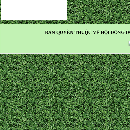
BẢN QUYỀN THUỘC VỀ HỘI ĐỒNG D