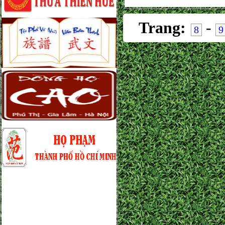
Trang:
-
8
9