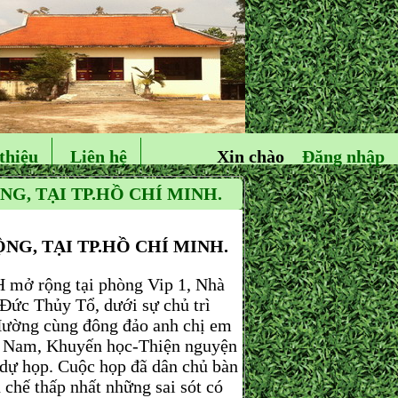
thiệu
Liên hệ
Xin chào
Đăng nhập
, TẠI TP.HỒ CHÍ MINH.
G, TẠI TP.HỒ CHÍ MINH.
ở rộng tại phòng Vip 1, Nhà
Đức Thủy Tổ, dưới sự chủ trì
Hường cùng đông đảo anh chị em
n Nam, Khuyến học-Thiện nguyện
dự họp. Cuộc họp đã dân chủ bàn
chế thấp nhất những sai sót có