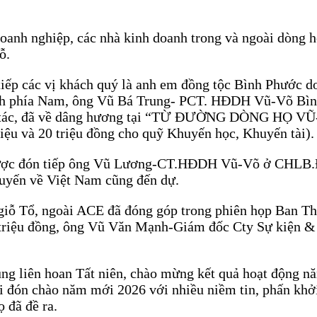
 nghiệp, các nhà kinh doanh trong và ngoài dòng họ 
ỗ.
p các vị khách quý là anh em đồng tộc Bình Phước 
h phía Nam, ông Vũ Bá Trung- PCT. HĐDH Vũ-Võ Bình
ông tác, đã về dâng hương tại “TỪ ĐƯỜNG DÒNG HỌ
riệu và 20 triệu đồng cho quỹ Khuyến học, Khuyến tài).
 đón tiếp ông Vũ Lương-CT.HĐDH Vũ-Võ ở CHLB.Đức
huyến về Việt Nam cũng đến dự.
 Tổ, ngoài ACE đã đóng góp trong phiên họp Ban Th
riệu đồng, ông Vũ Văn Mạnh-Giám đốc Cty Sự kiện &
liên hoan Tất niên, chào mừng kết quả hoạt động 
ón chào năm mới 2026 với nhiều niềm tin, phấn khởi 
 đã đề ra.