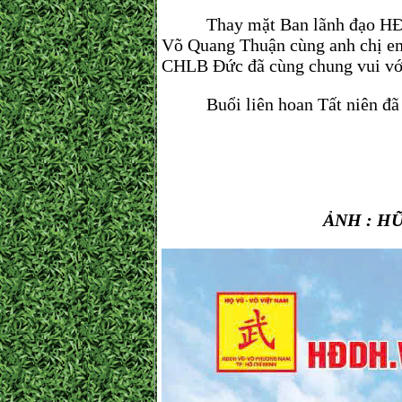
Thay mặt Ban lãnh đạo HĐDH 
Võ Quang Thuận cùng anh chị e
CHLB Đức đã cùng chung vui v
Buổi liên hoan Tất niên đã diễ
ẢNH : H