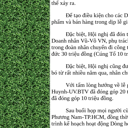
thể xảy ra.
Để tạo điều kiện cho các Doanh
phẩm và bán hàng trong dịp lễ gi
Đặc biệt, Hội nghị đã đón tiế
Doanh nhân Vũ-Võ VN, phụ trác
trong đoàn nhân chuyến đi c
đức 30 triệu đồng (Cúng Tổ 10 t
Đặc biệt, Hội nghị cũng được
bó từ rất nhiều năm qua, nhân c
Với tấm lòng hướng về lễ giỗ
Huynh-UV.BTV đã đóng góp 20 t
đã đóng góp 10 triệu đồng.
Sau buổi họp mọi người cùng 
Phương Nam-TP.HCM, đồng thời đ
trình kế hoạch hoạt động Dòng họ