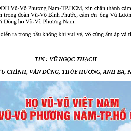
Vũ-Võ Phương Nam-TP.HCM, xin chân thành cảm ơn 
m trong đoàn Vũ-Võ Bình Phước, cảm ơn ông Vũ Lươ
ới Dòng họ Vũ-Võ Phương Nam.
n ra trong bầu không khí vui vẻ, vô cùng ấm áp và th
TIN : VŨ NGỌC THẠCH
ỮU CHÍNH, VĂN DŨNG, THÙY HƯƠNG, ANH BA, 