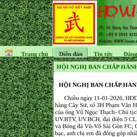
Trang chủ
Diễn đàn
Tin tức
Đăng
HỘI NGHỊ BAN CHẤP HÀN
HỘI NGHỊ BAN CHẤP HÀN
Chiều ngày 11-01-2026, HĐDH
hàng Cây Sứ, số 3H Phạm Văn Ha
của ông Vũ Ngọc Thạch- Chủ tị
UV.BTV, UV.BCH, đại diện 5 CL
và Bóng đá Vũ-Võ Sài Gòn FC; C
bạc, anh chị em đã đóng góp nhi