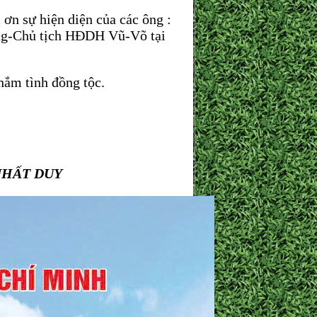
sự hiện diện của các ông :
ng-Chủ tịch HĐDH Vũ-Võ tại
ắm tình đồng tộc.
NHẤT DUY