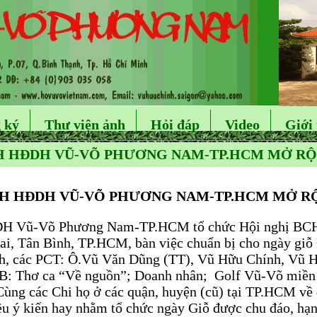
 ký
Thư viện ảnh
Hỏi đáp
Video
Giới 
H HĐDH VŨ-VÕ PHƯƠNG NAM-TP.HCM MỞ RỘNG
H HĐDH VŨ-VÕ PHƯƠNG NAM-TP.HCM MỞ RỘN
 Vũ-Võ Phương Nam-TP.HCM tổ chức Hội nghị BCH m
i, Tân Bình, TP.HCM, bàn việc chuẩn bị cho ngày giỗ 
ch, các PCT: Ô.Vũ Văn Dũng (TT), Vũ Hữu Chính, Vũ 
B: Thơ ca “Về nguồn”; Doanh nhân; Golf Vũ-Võ miề
ùng các Chi họ ở các quận, huyện (cũ) tại TP.HCM về 
ều ý kiến hay nhằm tổ chức ngày Giỗ được chu đáo, hạn 