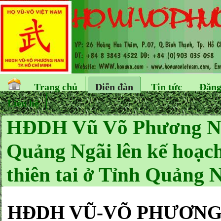
Trang chủ
Diễn đàn
Tin tức
Đăng
Liên hệ
HĐDH Vũ Võ Phương N
Quảng Ngãi lên kế hoạch
thiên tai ở Tỉnh Quảng N
HĐDH VŨ-VÕ PHƯƠNG