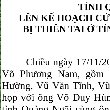
TỈNH 
LÊN KẾ HOẠCH CỨ
BỊ
THIÊN TAI Ở T
Chiều ngày 17/11/202
Võ Phương Nam, gồm c
Hường, Vũ Văn Tĩnh, Vũ
họp với ông Võ Duy Hù
tỉnh Quảng Ngãi cùng ô