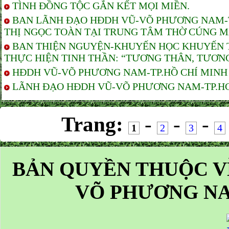
TÌNH ĐỒNG TỘC GẮN KẾT MỌI MIỀN.
BAN LÃNH ĐẠO HĐDH VŨ-VÕ PHƯƠNG NAM-TP
THỊ NGỌC TOÀN TẠI TRUNG TÂM THỜ CÚNG M
BAN THIỆN NGUYỆN-KHUYẾN HỌC KHUYẾN T
THỰC HIỆN TINH THẦN: “TƯƠNG THÂN, TƯƠNG
HĐDH VŨ-VÕ PHƯƠNG NAM-TP.HỒ CHÍ MINH T
LÃNH ĐẠO HĐDH VŨ-VÕ PHƯƠNG NAM-TP.HCM 
Trang:
-
-
-
1
2
3
4
BẢN QUYỀN THUỘC V
VÕ PHƯƠNG NA