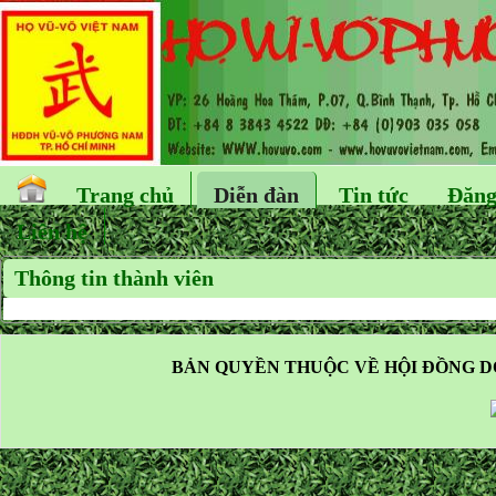
Trang chủ
Diễn đàn
Tin tức
Đăng
Liên hệ
Thông tin thành viên
BẢN QUYỀN THUỘC VỀ HỘI ĐỒNG D