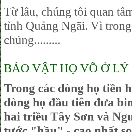
Từ lâu, chúng tôi quan t
tỉnh Quảng Ngãi. Vì tron
chúng.........
BẢO VẬT HỌ VÕ Ở LÝ
Trong các dòng họ tiền h
dòng họ đầu tiên đưa bi
hai triều Tây Sơn và Ng
tước "hầu" - cao nhất so