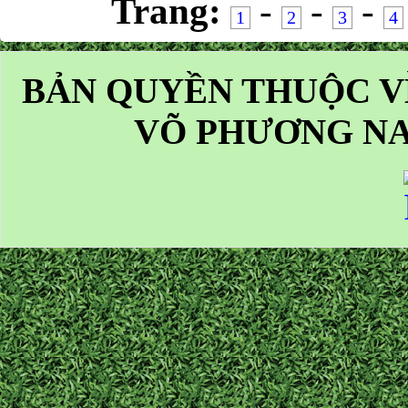
Trang:
-
-
-
1
2
3
4
BẢN QUYỀN THUỘC V
VÕ PHƯƠNG NA