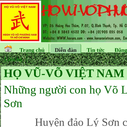
Trang chủ
Diễn đàn
Tin tức
Đăng
Liên hệ
HỌ VŨ-VÕ VIỆT NAM
Những người con họ Võ Lậ
Sơn
Huyện đảo Lý Sơn còn g