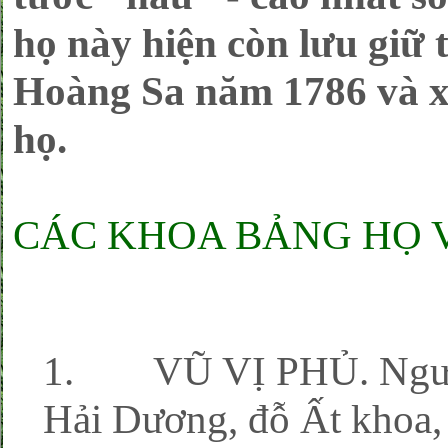
họ này hiện còn lưu giữ 
Hoàng Sa năm 1786 và xe
họ.
CÁC KHOA BẢNG HỌ 
1. VŨ VỊ PHỦ. Người 
Hải Dương, đỗ Ất khoa,