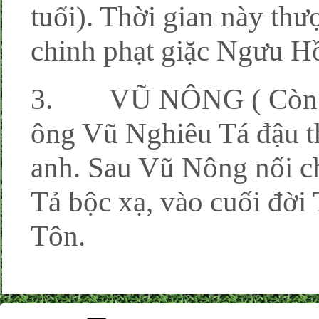
tuổi). Thời gian này th
chinh phạt giặc Ngưu H
3. VŨ NÔNG ( Còn có
ông Vũ Nghiêu Tá đậu th
anh. Sau Vũ Nông nối c
Tả bộc xạ, vào cuối đời
Tôn.