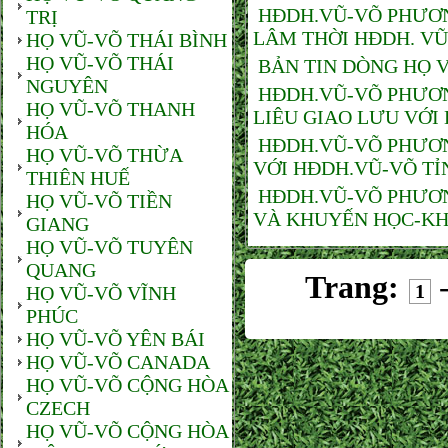
HĐDH.VŨ-VÕ PHƯƠN
TRỊ
LÂM THỜI HĐDH. V
HỌ VŨ-VÕ THÁI BÌNH
HỌ VŨ-VÕ THÁI
BẢN TIN DÒNG HỌ V
NGUYÊN
HĐDH.VŨ-VÕ PHƯƠN
HỌ VŨ-VÕ THANH
LIÊU GIAO LƯU VỚI
HÓA
HĐDH.VŨ-VÕ PHƯƠN
HỌ VŨ-VÕ THỪA
VỚI HĐDH.VŨ-VÕ TỈ
THIÊN HUẾ
HĐDH.VŨ-VÕ PHƯƠN
HỌ VŨ-VÕ TIỀN
VÀ KHUYẾN HỌC-KH
GIANG
HỌ VŨ-VÕ TUYÊN
QUANG
Trang:
1
HỌ VŨ-VÕ VĨNH
PHÚC
HỌ VŨ-VÕ YÊN BÁI
HỌ VŨ-VÕ CANADA
HỌ VŨ-VÕ CỘNG HÒA
CZECH
HỌ VŨ-VÕ CỘNG HÒA