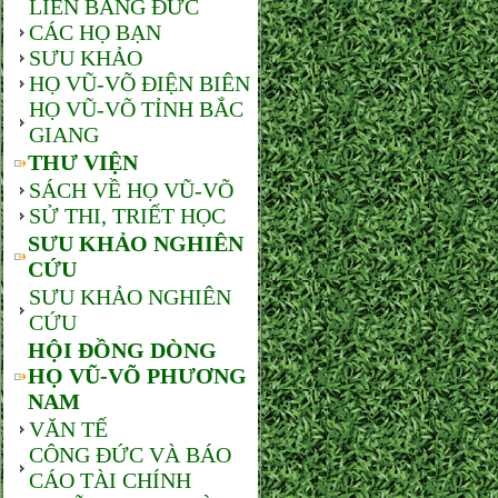
LIÊN BANG ĐỨC
CÁC HỌ BẠN
SƯU KHẢO
HỌ VŨ-VÕ ĐIỆN BIÊN
HỌ VŨ-VÕ TỈNH BẮC
GIANG
THƯ VIỆN
SÁCH VỀ HỌ VŨ-VÕ
SỬ THI, TRIẾT HỌC
SƯU KHẢO NGHIÊN
CỨU
SƯU KHẢO NGHIÊN
CỨU
HỘI ĐỒNG DÒNG
HỌ VŨ-VÕ PHƯƠNG
NAM
VĂN TẾ
CÔNG ĐỨC VÀ BÁO
CÁO TÀI CHÍNH