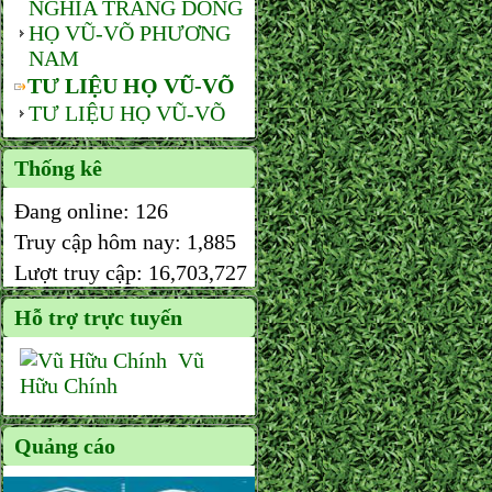
NGHĨA TRANG DÒNG
HỌ VŨ-VÕ PHƯƠNG
NAM
TƯ LIỆU HỌ VŨ-VÕ
TƯ LIỆU HỌ VŨ-VÕ
Thống kê
Đang online:
126
Truy cập hôm nay:
1,885
Lượt truy cập:
16,703,727
Hỗ trợ trực tuyến
Vũ
Hữu Chính
Quảng cáo