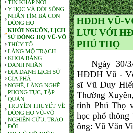
TIN KHẮP NƠI
Y HỌC VÀ ĐỜI SỐNG
NHẮN TÌM BÀ CON
HĐDH VŨ-V
DÒNG HỌ
KHỞI NGUỒN, LỊCH
LƯU VỚI HĐ
SỬ DÒNG HỌ VŨ-VÕ
PHÚ THỌ
THỦY TỔ
LÀNG MỘ TRẠCH
KHOA BẢNG
Ngày 30/3/2
DANH NHÂN
ĐỊA DANH LỊCH SỬ
HĐDH Vũ - Võ
GIA PHẢ
sĩ Vũ Duy Hiể
NGHỀ, LÀNG NGHỀ
PHONG TỤC, TẬP
Thường Xuyên,
QUÁN
tỉnh Phú Thọ 
TRUYỀN THUYẾT VỀ
DÒNG HỌ VŨ-VÕ
học phổ thông 
NGHIÊN CỨU, TRAO
ông: Vũ Văn V
ĐỔI