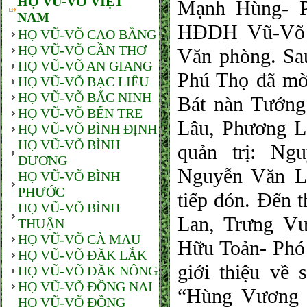
HỌ VŨ-VÕ VIỆT
Mạnh Hùng- P
NAM
HĐDH Vũ-Võ t
HỌ VŨ-VÕ CAO BẰNG
HỌ VŨ-VÕ CẦN THƠ
Văn phòng. Sa
HỌ VŨ-VÕ AN GIANG
Phú Thọ đã mời
HỌ VŨ-VÕ BẠC LIÊU
HỌ VŨ-VÕ BẮC NINH
Bát nàn Tướng
HỌ VŨ-VÕ BẾN TRE
Lâu, Phương Lâ
HỌ VŨ-VÕ BÌNH ĐỊNH
HỌ VŨ-VÕ BÌNH
quản trị: Ng
DƯƠNG
Nguyễn Văn L
HỌ VŨ-VÕ BÌNH
PHƯỚC
tiếp đón. Đến 
HỌ VŨ-VÕ BÌNH
Lan, Trưng Vư
THUẬN
HỌ VŨ-VÕ CÀ MAU
Hữu Toản- Phó
HỌ VŨ-VÕ ĐĂK LẮK
giới thiệu về
HỌ VŨ-VÕ ĐĂK NÔNG
HỌ VŨ-VÕ ĐỒNG NAI
“Hùng Vương 
HỌ VŨ-VÕ ĐỒNG