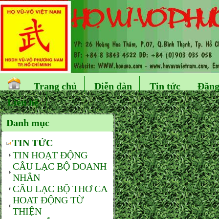
Trang chủ
Diễn đàn
Tin tức
Đăng
Liên hệ
Danh mục
TIN TỨC
TIN HOẠT ĐỘNG
CÂU LẠC BỘ DOANH
NHÂN
CÂU LẠC BỘ THƠ CA
HOAT ĐỘNG TỪ
THIỆN