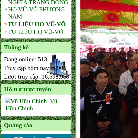
NGHĨA TRANG DÒNG
HỌ VŨ-VÕ PHƯƠNG
NAM
TƯ LIỆU HỌ VŨ-VÕ
TƯ LIỆU HỌ VŨ-VÕ
Thống kê
Đang online:
513
Truy cập hôm nay:
8,906
Lượt truy cập:
16,698,950
Hỗ trợ trực tuyến
Vũ
Hữu Chính
Quảng cáo