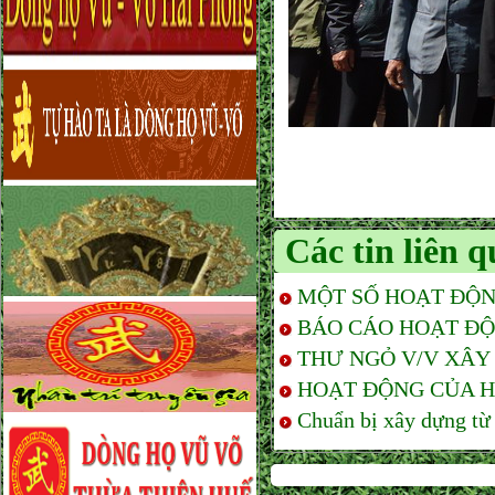
Các tin liên 
MỘT SỐ HOẠT ĐỘN
BÁO CÁO HOẠT ĐỘN
THƯ NGỎ V/V XÂY
HOẠT ĐỘNG CỦA HĐ
Chuẩn bị xây dựng 