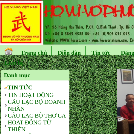
Trang chủ
Diễn đàn
Tin tức
Đăng
Liên hệ
Danh mục
TIN TỨC
TIN HOẠT ĐỘNG
CÂU LẠC BỘ DOANH
NHÂN
CÂU LẠC BỘ THƠ CA
HOAT ĐỘNG TỪ
THIỆN