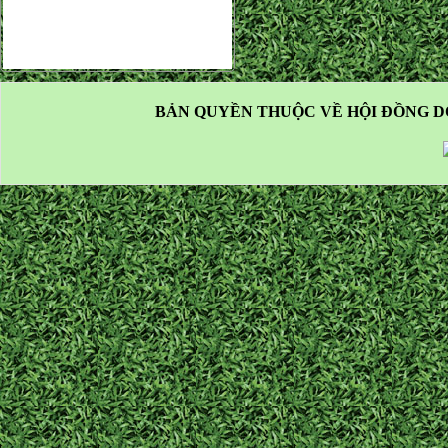
BẢN QUYỀN THUỘC VỀ HỘI ĐỒNG D