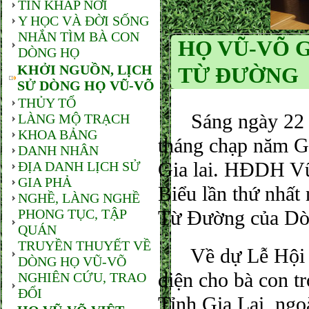
TIN KHẮP NƠI
Y HỌC VÀ ĐỜI SỐNG
NHẮN TÌM BÀ CON
HỌ VŨ-VÕ G
DÒNG HỌ
KHỞI NGUỒN, LỊCH
TỪ ĐƯỜNG
SỬ DÒNG HỌ VŨ-VÕ
THỦY TỔ
Sáng ngày 22 th
LÀNG MỘ TRẠCH
KHOA BẢNG
tháng chạp năm G
DANH NHÂN
Gia lai. HĐDH Vũ
ĐỊA DANH LỊCH SỬ
GIA PHẢ
Biểu lần thứ nhất
NGHỀ, LÀNG NGHỀ
PHONG TỤC, TẬP
Từ Đường của Dòn
QUÁN
TRUYỀN THUYẾT VỀ
Về dự Lễ Hội hơ
DÒNG HỌ VŨ-VÕ
diện cho bà con t
NGHIÊN CỨU, TRAO
ĐỔI
Tỉnh Gia Lai, ngo