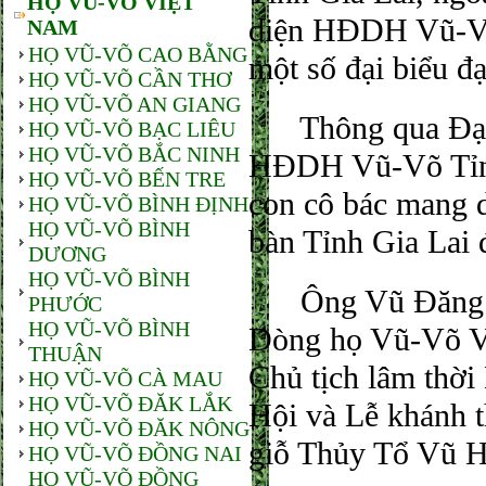
HỌ VŨ-VÕ VIỆT
diện HĐDH Vũ-Võ
NAM
HỌ VŨ-VÕ CAO BẰNG
một số đại biểu đạ
HỌ VŨ-VÕ CẦN THƠ
HỌ VŨ-VÕ AN GIANG
Thông qua Đại H
HỌ VŨ-VÕ BẠC LIÊU
HỌ VŨ-VÕ BẮC NINH
HĐDH Vũ-Võ Tỉnh 
HỌ VŨ-VÕ BẾN TRE
con cô bác mang 
HỌ VŨ-VÕ BÌNH ĐỊNH
HỌ VŨ-VÕ BÌNH
bàn Tỉnh Gia Lai 
DƯƠNG
HỌ VŨ-VÕ BÌNH
Ông Vũ Đăng Giá
PHƯỚC
HỌ VŨ-VÕ BÌNH
Dòng họ Vũ-Võ V
THUẬN
Chủ tịch lâm thờ
HỌ VŨ-VÕ CÀ MAU
HỌ VŨ-VÕ ĐĂK LẮK
Hội và Lễ khánh 
HỌ VŨ-VÕ ĐĂK NÔNG
giỗ Thủy Tổ Vũ Hồ
HỌ VŨ-VÕ ĐỒNG NAI
HỌ VŨ-VÕ ĐỒNG