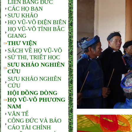
LIÊN BANG ĐỨC
CÁC HỌ BẠN
SƯU KHẢO
HỌ VŨ-VÕ ĐIỆN BIÊN
HỌ VŨ-VÕ TỈNH BẮC
GIANG
THƯ VIỆN
SÁCH VỀ HỌ VŨ-VÕ
SỬ THI, TRIẾT HỌC
SƯU KHẢO NGHIÊN
CỨU
SƯU KHẢO NGHIÊN
CỨU
HỘI ĐỒNG DÒNG
HỌ VŨ-VÕ PHƯƠNG
NAM
VĂN TẾ
CÔNG ĐỨC VÀ BÁO
CÁO TÀI CHÍNH