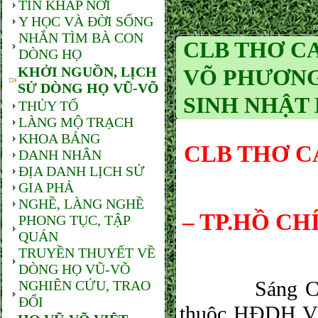
TIN KHẮP NƠI
Y HỌC VÀ ĐỜI SỐNG
NHẮN TÌM BÀ CON
CLB THƠ C
DÒNG HỌ
KHỞI NGUỒN, LỊCH
VÕ PHƯƠNG
SỬ DÒNG HỌ VŨ-VÕ
SINH NHẬT 
THỦY TỔ
LÀNG MỘ TRẠCH
KHOA BẢNG
CLB THƠ C
DANH NHÂN
ĐỊA DANH LỊCH SỬ
GIA PHẢ
NGHỀ, LÀNG NGHỀ
– TP.HỒ C
PHONG TỤC, TẬP
QUÁN
TRUYỀN THUYẾT VỀ
DÒNG HỌ VŨ-VÕ
Sáng Chủ nhậ
NGHIÊN CỨU, TRAO
ĐỔI
thuộc HĐDH Vũ