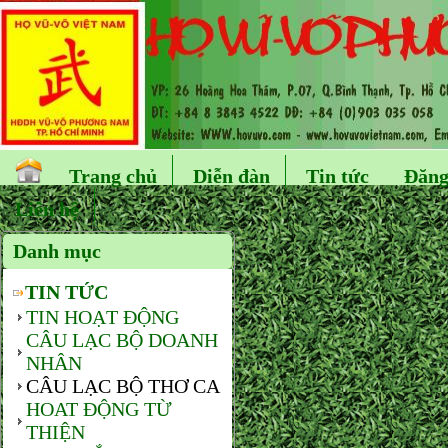
Trang chủ
Diễn đàn
Tin tức
Đăng
Liên hệ
Danh mục
TIN TỨC
TIN HOẠT ĐỘNG
CÂU LẠC BỘ DOANH
NHÂN
CÂU LẠC BỘ THƠ CA
HOAT ĐỘNG TỪ
THIỆN