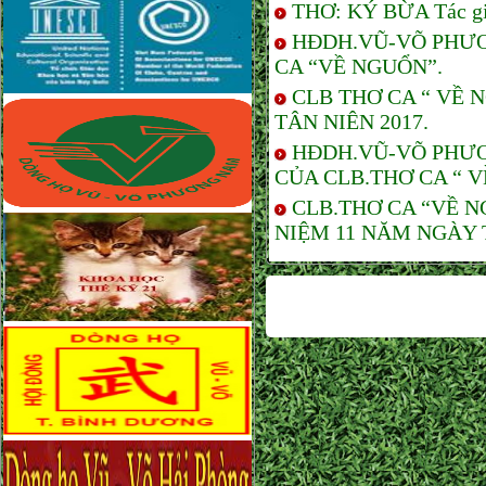
THƠ: KÝ BỪA Tác giả
HĐDH.VŨ-VÕ PHƯƠ
CA “VỀ NGUỔN”.
CLB THƠ CA “ VỀ
TÂN NIÊN 2017.
HĐDH.VŨ-VÕ PHƯƠ
CỦA CLB.THƠ CA “ V
CLB.THƠ CA “VỀ 
NIỆM 11 NĂM NGÀY 