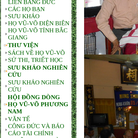
LIÊN BANG ĐỨC
CÁC HỌ BẠN
SƯU KHẢO
HỌ VŨ-VÕ ĐIỆN BIÊN
HỌ VŨ-VÕ TỈNH BẮC
GIANG
THƯ VIỆN
SÁCH VỀ HỌ VŨ-VÕ
SỬ THI, TRIẾT HỌC
SƯU KHẢO NGHIÊN
CỨU
SƯU KHẢO NGHIÊN
CỨU
HỘI ĐỒNG DÒNG
HỌ VŨ-VÕ PHƯƠNG
NAM
VĂN TẾ
CÔNG ĐỨC VÀ BÁO
CÁO TÀI CHÍNH