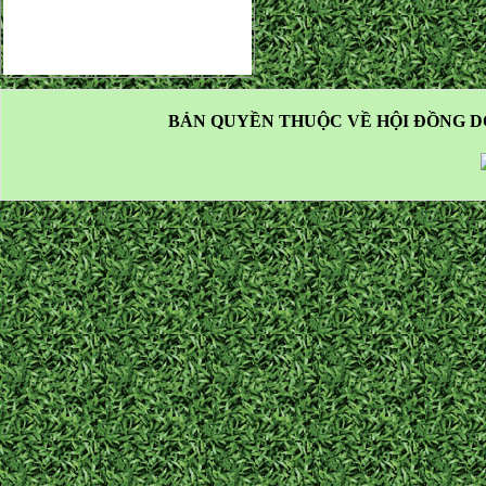
BẢN QUYỀN THUỘC VỀ HỘI ĐỒNG D