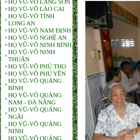
HỌ VŨ-VÕ LẠNG SƠN
HỌ VŨ-VÕ LÀO CAI
HỌ VŨ-VÕ TỈNH
LONG AN
HỌ VŨ-VÕ NAM ĐỊNH
HỌ VŨ-VÕ NGHỆ AN
HỌ VŨ-VÕ NINH BÌNH
HỌ VŨ-VÕ NINH
THUẬN
HỌ VŨ-VÕ PHÚ THỌ
HỌ VŨ-VÕ PHÚ YÊN
HỌ VŨ-VÕ QUẢNG
BÌNH
HỌ VŨ-VÕ QUẢNG
NAM - ĐÀ NẴNG
HỌ VŨ-VÕ QUẢNG
NGÃI
HỌ VŨ-VÕ QUẢNG
NINH
HỌ VŨ-VÕ QUẢNG