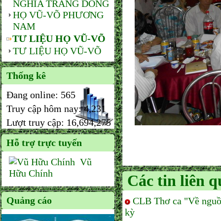
NGHĨA TRANG DÒNG
HỌ VŨ-VÕ PHƯƠNG
NAM
TƯ LIỆU HỌ VŨ-VÕ
TƯ LIỆU HỌ VŨ-VÕ
Thống kê
Đang online:
565
Truy cập hôm nay:
4,231
Lượt truy cập:
16,694,275
Hỗ trợ trực tuyến
Vũ
Hữu Chính
Các tin liên 
Quảng cáo
CLB Thơ ca "Về nguồ
kỳ