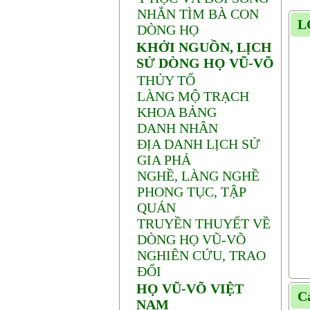
NHẮN TÌM BÀ CON
L
DÒNG HỌ
KHỞI NGUỒN, LỊCH
SỬ DÒNG HỌ VŨ-VÕ
THỦY TỔ
LÀNG MỘ TRẠCH
KHOA BẢNG
DANH NHÂN
ĐỊA DANH LỊCH SỬ
GIA PHẢ
NGHỀ, LÀNG NGHỀ
PHONG TỤC, TẬP
QUÁN
TRUYỀN THUYẾT VỀ
DÒNG HỌ VŨ-VÕ
NGHIÊN CỨU, TRAO
ĐỔI
HỌ VŨ-VÕ VIỆT
Cá
NAM