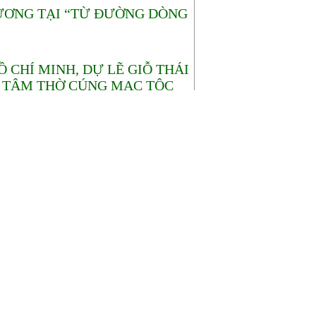
ƯƠNG TẠI “TỪ ĐƯỜNG DÒNG
CHÍ MINH, DỰ LẼ GIỖ THÁI
G TÂM THỜ CÚNG MẠC TỘC
DÒNG HỌ VŨ-VÕ PHƯƠNG
TƯƠNG THÂN, TƯƠNG ÁI”.
CHỨC HỘI NGHỊ BCH MỞ
 ĐẠI HỘI ĐẠI BIỂU HỌ
7
-
8
-
9
-
10
« Back ·
Next »