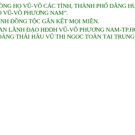
ÒNG HỌ VŨ-VÕ CÁC TỈNH, THÀNH PHỐ DÂNG H
Ọ VŨ-VÕ PHƯƠNG NAM”.
ÌNH ĐỒNG TỘC GẮN KẾT MỌI MIỀN.
AN LÃNH ĐẠO HĐDH VŨ-VÕ PHƯƠNG NAM-TP.HỒ 
OÀNG THÁI HẬU VŨ THỊ NGỌC TOÀN TẠI TRUN
.HCM.
AN THIỆN NGUYỆN-KHUYẾN HỌC KHUYẾN TÀI 
M-TP. HỒ CHÍ MINH, THỰC HIỆN TINH THẦN: “
ĐDH VŨ-VÕ PHƯƠNG NAM-TP.HỒ CHÍ MINH TỔ 
NG TẠI TP.HỒ CHÍ MINH.
ÃNH ĐẠO HĐDH VŨ-VÕ PHƯƠNG NAM-TP.HCM DỰ
AN TẠI TP.HỒ CHÍ MINH.
Trang:
1
-
2
-
3
-
4
-
5
-
6
-