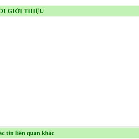
ỜI GIỚI THIỆU
c tin liên quan khác