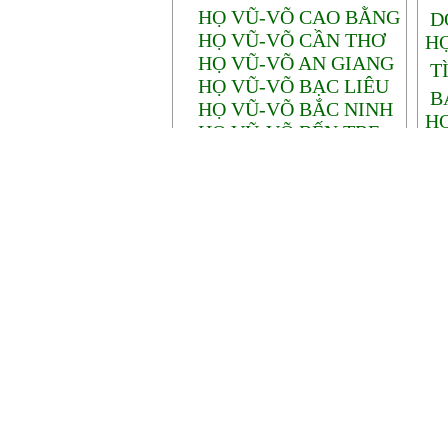
HỌ VŨ-VÕ CAO BẰNG
D
HỌ VŨ-VÕ CẦN THƠ
H
HỌ VŨ-VÕ AN GIANG
T
HỌ VŨ-VÕ BẠC LIÊU
B
HỌ VŨ-VÕ BẮC NINH
H
HỌ VŨ-VÕ BẾN TRE
TP
HỌ VŨ-VÕ BÌNH ĐỊNH
B
HỌ VŨ-VÕ BÌNH
NA
DƯƠNG
H
HỌ VŨ-VÕ BÌNH
RỘ
PHƯỚC
HỌ VŨ-VÕ BÌNH
L
THUẬN
PH
HỌ VŨ-VÕ CÀ MAU
HỌ VŨ-VÕ ĐĂK LẮK
HỌ VŨ-VÕ ĐĂK NÔNG
HỌ VŨ-VÕ ĐỒNG NAI
HỌ VŨ-VÕ ĐỒNG
THÁP