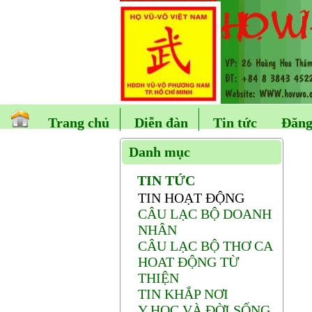
Trang chủ
Diễn đàn
Tin tức
Đăng
Danh mục
TIN TỨC
TIN HOẠT ĐỘNG
CÂU LẠC BỘ DOANH
NHÂN
CÂU LẠC BỘ THƠ CA
HOAT ĐỘNG TỪ
THIỆN
TIN KHẮP NƠI
Y HỌC VÀ ĐỜI SỐNG