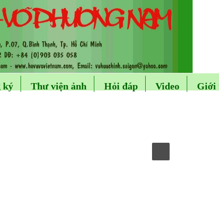
 ký
Thư viện ảnh
Hỏi đáp
Video
Giới 