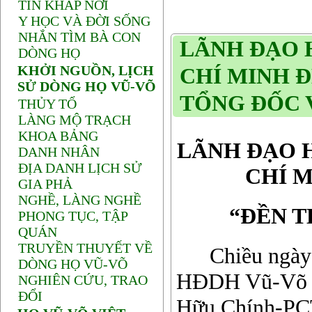
TIN KHẮP NƠI
Y HỌC VÀ ĐỜI SỐNG
NHẮN TÌM BÀ CON
LÃNH ĐẠO 
DÒNG HỌ
KHỞI NGUỒN, LỊCH
CHÍ MINH 
SỬ DÒNG HỌ VŨ-VÕ
TỔNG ĐỐC 
THỦY TỔ
LÀNG MỘ TRẠCH
KHOA BẢNG
LÃNH ĐẠO 
DANH NHÂN
ĐỊA DANH LỊCH SỬ
CHÍ 
GIA PHẢ
NGHỀ, LÀNG NGHỀ
“ĐỀN T
PHONG TỤC, TẬP
QUÁN
TRUYỀN THUYẾT VỀ
Chiều ngày 2
DÒNG HỌ VŨ-VÕ
HĐDH Vũ-Võ P
NGHIÊN CỨU, TRAO
ĐỔI
Hữu Chính-PCT