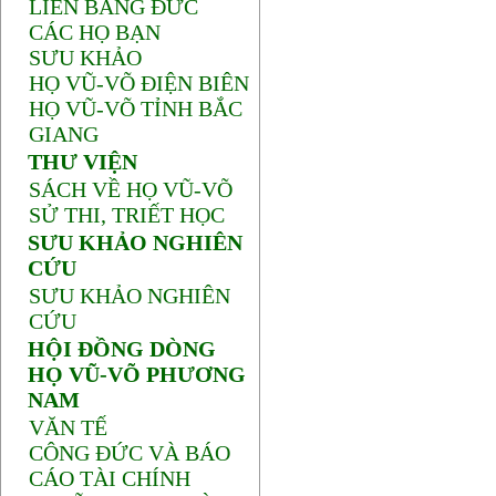
LIÊN BANG ĐỨC
CÁC HỌ BẠN
SƯU KHẢO
HỌ VŨ-VÕ ĐIỆN BIÊN
HỌ VŨ-VÕ TỈNH BẮC
GIANG
THƯ VIỆN
SÁCH VỀ HỌ VŨ-VÕ
SỬ THI, TRIẾT HỌC
SƯU KHẢO NGHIÊN
CỨU
SƯU KHẢO NGHIÊN
CỨU
HỘI ĐỒNG DÒNG
HỌ VŨ-VÕ PHƯƠNG
NAM
VĂN TẾ
CÔNG ĐỨC VÀ BÁO
CÁO TÀI CHÍNH