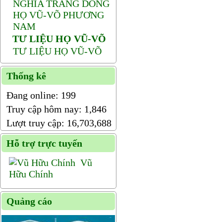
NGHĨA TRANG DÒNG
HỌ VŨ-VÕ PHƯƠNG
NAM
TƯ LIỆU HỌ VŨ-VÕ
TƯ LIỆU HỌ VŨ-VÕ
Thống kê
Đang online:
199
Truy cập hôm nay:
1,846
Lượt truy cập:
16,703,688
Hỗ trợ trực tuyến
Vũ
Hữu Chính
Quảng cáo