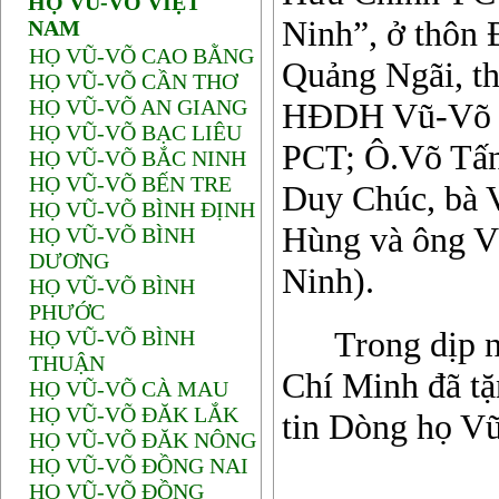
HỌ VŨ-VÕ VIỆT
Ninh”, ở thôn 
NAM
HỌ VŨ-VÕ CAO BẰNG
Quảng Ngãi, t
HỌ VŨ-VÕ CẦN THƠ
HỌ VŨ-VÕ AN GIANG
HĐDH Vũ-Võ t
HỌ VŨ-VÕ BẠC LIÊU
PCT; Ô.Võ Tấ
HỌ VŨ-VÕ BẮC NINH
HỌ VŨ-VÕ BẾN TRE
Duy Chúc, bà
HỌ VŨ-VÕ BÌNH ĐỊNH
Hùng và ông V
HỌ VŨ-VÕ BÌNH
DƯƠNG
Ninh).
HỌ VŨ-VÕ BÌNH
PHƯỚC
Trong dịp n
HỌ VŨ-VÕ BÌNH
THUẬN
Chí Minh đã tặ
HỌ VŨ-VÕ CÀ MAU
HỌ VŨ-VÕ ĐĂK LẮK
tin Dòng họ V
HỌ VŨ-VÕ ĐĂK NÔNG
HỌ VŨ-VÕ ĐỒNG NAI
HỌ VŨ-VÕ ĐỒNG