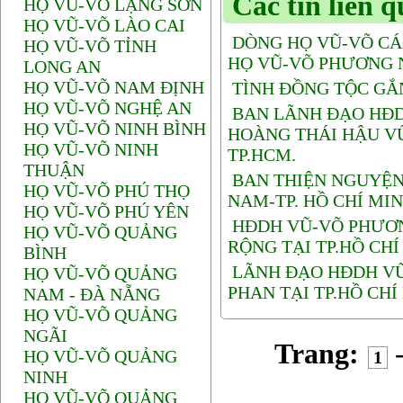
Các tin liên 
HỌ VŨ-VÕ LẠNG SƠN
HỌ VŨ-VÕ LÀO CAI
DÒNG HỌ VŨ-VÕ CÁ
HỌ VŨ-VÕ TỈNH
HỌ VŨ-VÕ PHƯƠNG 
LONG AN
HỌ VŨ-VÕ NAM ĐỊNH
TÌNH ĐỒNG TỘC GẮ
HỌ VŨ-VÕ NGHỆ AN
BAN LÃNH ĐẠO HĐD
HỌ VŨ-VÕ NINH BÌNH
HOÀNG THÁI HẬU V
HỌ VŨ-VÕ NINH
TP.HCM.
THUẬN
BAN THIỆN NGUYỆ
HỌ VŨ-VÕ PHÚ THỌ
NAM-TP. HỒ CHÍ MI
HỌ VŨ-VÕ PHÚ YÊN
HĐDH VŨ-VÕ PHƯƠN
HỌ VŨ-VÕ QUẢNG
RỘNG TẠI TP.HỒ CHÍ
BÌNH
LÃNH ĐẠO HĐDH VŨ
HỌ VŨ-VÕ QUẢNG
PHAN TẠI TP.HỒ CHÍ
NAM - ĐÀ NẴNG
HỌ VŨ-VÕ QUẢNG
NGÃI
Trang:
HỌ VŨ-VÕ QUẢNG
1
NINH
HỌ VŨ-VÕ QUẢNG