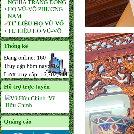
NGHĨA TRANG DÒNG
HỌ VŨ-VÕ PHƯƠNG
NAM
TƯ LIỆU HỌ VŨ-VÕ
TƯ LIỆU HỌ VŨ-VÕ
Thống kê
Đang online:
160
Truy cập hôm nay:
702
Lượt truy cập:
16,702,544
Hỗ trợ trực tuyến
Vũ
Hữu Chính
Quảng cáo