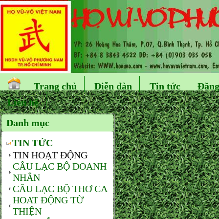
Trang chủ
Diễn đàn
Tin tức
Đăng
Liên hệ
Danh mục
TIN TỨC
TIN HOẠT ĐỘNG
CÂU LẠC BỘ DOANH
NHÂN
CÂU LẠC BỘ THƠ CA
HOAT ĐỘNG TỪ
THIỆN