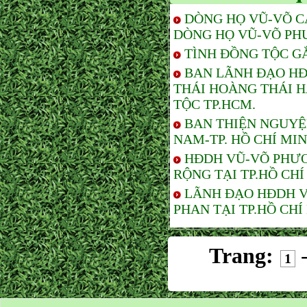
DÒNG HỌ VŨ-VÕ C
DÒNG HỌ VŨ-VÕ PH
TÌNH ĐỒNG TỘC G
BAN LÃNH ĐẠO HĐ
THÁI HOÀNG THÁI 
TỘC TP.HCM.
BAN THIỆN NGUYỆ
NAM-TP. HỒ CHÍ MI
HĐDH VŨ-VÕ PHƯƠ
RỘNG TẠI TP.HỒ CHÍ
LÃNH ĐẠO HĐDH V
PHAN TẠI TP.HỒ CHÍ
Trang:
1