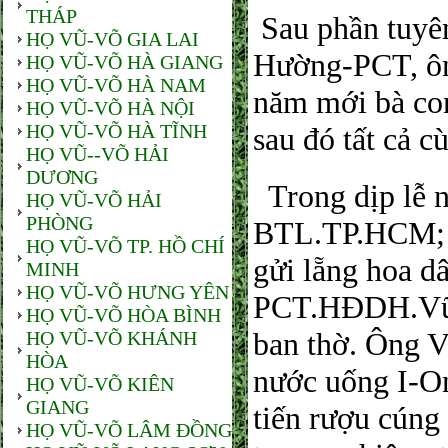
THÁP
Sau phần tuyên
HỌ VŨ-VÕ GIA LAI
Hường-PCT, ôn
HỌ VŨ-VÕ HÀ GIANG
HỌ VŨ-VÕ HÀ NAM
năm mới bà con
HỌ VŨ-VÕ HÀ NỘI
HỌ VŨ-VÕ HÀ TĨNH
sau đó tất cả 
HỌ VŨ--VÕ HẢI
DƯƠNG
Trong dịp lễ 
HỌ VŨ-VÕ HẢI
PHÒNG
BTL.TP.HCM; 
HỌ VŨ-VÕ TP. HỒ CHÍ
gửi lẵng hoa d
MINH
HỌ VŨ-VÕ HƯNG YÊN
PCT.HĐDH.Vũ-V
HỌ VŨ-VÕ HÒA BÌNH
ban thờ. Ông 
HỌ VŨ-VÕ KHÁNH
HÒA
nước uống I-O
HỌ VŨ-VÕ KIÊN
GIANG
tiến rượu cúng
HỌ VŨ-VÕ LÂM ĐỒNG