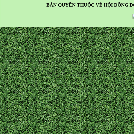
BẢN QUYỀN THUỘC VỀ HỘI ĐỒNG D