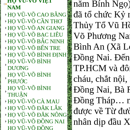
HỌ VŨ-VÕ VIỆT
năm Bính Ng
NAM
đã tổ chức Kỷ 
HỌ VŨ-VÕ CAO BẰNG
HỌ VŨ-VÕ CẦN THƠ
Thủy Tổ Vũ Hồ
HỌ VŨ-VÕ AN GIANG
Võ Phương Nam
HỌ VŨ-VÕ BẠC LIÊU
HỌ VŨ-VÕ BẮC NINH
Bình An (Xã L
HỌ VŨ-VÕ BẾN TRE
HỌ VŨ-VÕ BÌNH ĐỊNH
Đồng Nai. Đến 
HỌ VŨ-VÕ BÌNH
TP.HCM và đôn
DƯƠNG
HỌ VŨ-VÕ BÌNH
cháu, chắt nội
PHƯỚC
Đồng Nai, Bà 
HỌ VŨ-VÕ BÌNH
THUẬN
Đồng Tháp… mọ
HỌ VŨ-VÕ CÀ MAU
HỌ VŨ-VÕ ĐĂK LẮK
được về Từ đườ
HỌ VŨ-VÕ ĐĂK NÔNG
nhân dịp đầu X
HỌ VŨ-VÕ ĐỒNG NAI
HỌ VŨ-VÕ ĐỒNG