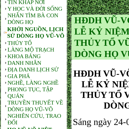
TIN KHẮP NƠI
Y HỌC VÀ ĐỜI SỐNG
NHẮN TÌM BÀ CON
HĐDH VŨ-V
DÒNG HỌ
KHỞI NGUỒN, LỊCH
LỄ KỶ NIỆM
SỬ DÒNG HỌ VŨ-VÕ
THỦY TỔ VŨ
THỦY TỔ
LÀNG MỘ TRẠCH
DÒNG HỌ V
KHOA BẢNG
DANH NHÂN
ĐỊA DANH LỊCH SỬ
HĐDH VŨ-V
GIA PHẢ
LỄ KỶ NI
NGHỀ, LÀNG NGHỀ
PHONG TỤC, TẬP
THỦY TỔ V
QUÁN
TRUYỀN THUYẾT VỀ
DÒNG
DÒNG HỌ VŨ-VÕ
NGHIÊN CỨU, TRAO
Sáng ngày 24-
ĐỔI