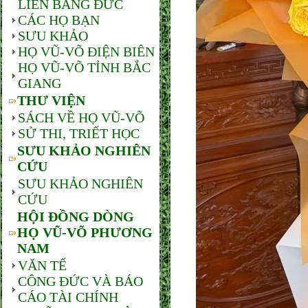
LIÊN BANG ĐỨC
CÁC HỌ BẠN
SƯU KHẢO
HỌ VŨ-VÕ ĐIỆN BIÊN
HỌ VŨ-VÕ TỈNH BẮC
GIANG
THƯ VIỆN
SÁCH VỀ HỌ VŨ-VÕ
SỬ THI, TRIẾT HỌC
SƯU KHẢO NGHIÊN
CỨU
SƯU KHẢO NGHIÊN
CỨU
HỘI ĐỒNG DÒNG
HỌ VŨ-VÕ PHƯƠNG
NAM
VĂN TẾ
CÔNG ĐỨC VÀ BÁO
CÁO TÀI CHÍNH