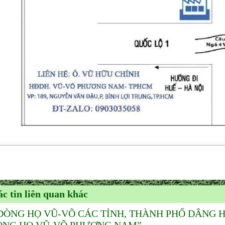
c tin liên quan khác
DÒNG HỌ VŨ-VÕ CÁC TỈNH, THÀNH PHỐ DÂNG 