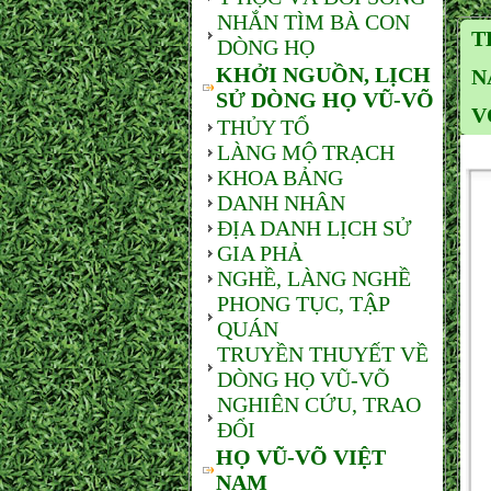
NHẮN TÌM BÀ CON
T
DÒNG HỌ
KHỞI NGUỒN, LỊCH
N
SỬ DÒNG HỌ VŨ-VÕ
V
THỦY TỔ
LÀNG MỘ TRẠCH
KHOA BẢNG
DANH NHÂN
ĐỊA DANH LỊCH SỬ
GIA PHẢ
NGHỀ, LÀNG NGHỀ
PHONG TỤC, TẬP
QUÁN
TRUYỀN THUYẾT VỀ
DÒNG HỌ VŨ-VÕ
NGHIÊN CỨU, TRAO
ĐỔI
HỌ VŨ-VÕ VIỆT
NAM