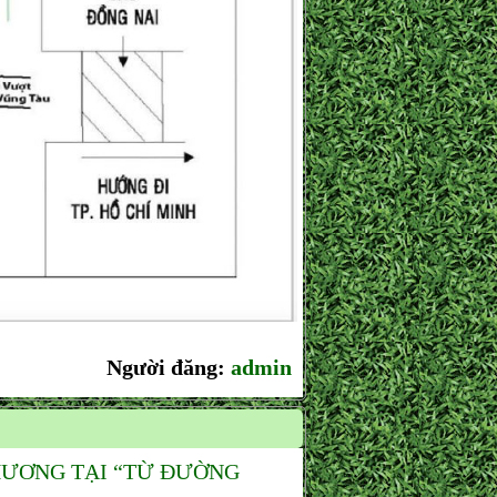
Người đăng:
admin
HƯƠNG TẠI “TỪ ĐƯỜNG