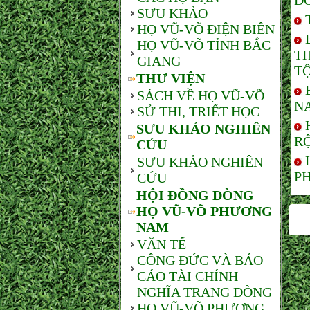
D
SƯU KHẢO
HỌ VŨ-VÕ ĐIỆN BIÊN
HỌ VŨ-VÕ TỈNH BẮC
T
GIANG
TỘ
THƯ VIỆN
SÁCH VỀ HỌ VŨ-VÕ
NA
SỬ THI, TRIẾT HỌC
SƯU KHẢO NGHIÊN
RỘ
CỨU
SƯU KHẢO NGHIÊN
PH
CỨU
HỘI ĐỒNG DÒNG
HỌ VŨ-VÕ PHƯƠNG
NAM
VĂN TẾ
CÔNG ĐỨC VÀ BÁO
CÁO TÀI CHÍNH
NGHĨA TRANG DÒNG
HỌ VŨ-VÕ PHƯƠNG