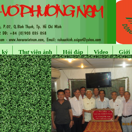
 ký
Thư viện ảnh
Hỏi đáp
Video
Giới 