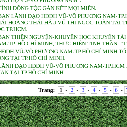
ÒNG HỌ VŨ-VÕ PHƯƠNG NAM”.
TÌNH ĐỒNG TỘC GẮN KẾT MỌI MIỀN.
BAN LÃNH ĐẠO HĐDH VŨ-VÕ PHƯƠNG NAM-TP.HỒ
HÁI HOÀNG THÁI HẬU VŨ THỊ NGỌC TOÀN TẠI
C TP.HCM.
BAN THIỆN NGUYỆN-KHUYẾN HỌC KHUYẾN TÀI
M-TP. HỒ CHÍ MINH, THỰC HIỆN TINH THẦN: “
HĐDH VŨ-VÕ PHƯƠNG NAM-TP.HỒ CHÍ MINH TỔ
NG TẠI TP.HỒ CHÍ MINH.
LÃNH ĐẠO HĐDH VŨ-VÕ PHƯƠNG NAM-TP.HCM D
AN TẠI TP.HỒ CHÍ MINH.
Trang:
1
-
2
-
3
-
4
-
5
-
6
-