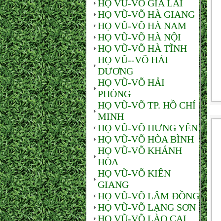
HỌ VŨ-VÕ GIA LAI
HỌ VŨ-VÕ HÀ GIANG
HỌ VŨ-VÕ HÀ NAM
HỌ VŨ-VÕ HÀ NỘI
HỌ VŨ-VÕ HÀ TĨNH
HỌ VŨ--VÕ HẢI
DƯƠNG
HỌ VŨ-VÕ HẢI
PHÒNG
HỌ VŨ-VÕ TP. HỒ CHÍ
MINH
HỌ VŨ-VÕ HƯNG YÊN
HỌ VŨ-VÕ HÒA BÌNH
HỌ VŨ-VÕ KHÁNH
HÒA
HỌ VŨ-VÕ KIÊN
GIANG
HỌ VŨ-VÕ LÂM ĐỒNG
HỌ VŨ-VÕ LẠNG SƠN
HỌ VŨ-VÕ LÀO CAI