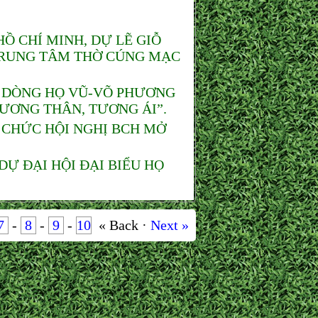
 CHÍ MINH, DỰ LẼ GIỖ
 TRUNG TÂM THỜ CÚNG MẠC
 DÒNG HỌ VŨ-VÕ PHƯƠNG
TƯƠNG THÂN, TƯƠNG ÁI”.
 CHỨC HỘI NGHỊ BCH MỞ
Ự ĐẠI HỘI ĐẠI BIỂU HỌ
7
-
8
-
9
-
10
« Back ·
Next »