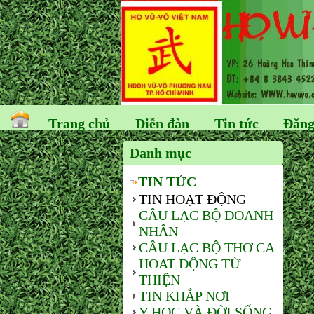
Trang chủ
Diễn đàn
Tin tức
Đăng
Danh mục
TIN TỨC
TIN HOẠT ĐỘNG
CÂU LẠC BỘ DOANH
NHÂN
CÂU LẠC BỘ THƠ CA
HOAT ĐỘNG TỪ
THIỆN
TIN KHẮP NƠI
Y HỌC VÀ ĐỜI SỐNG