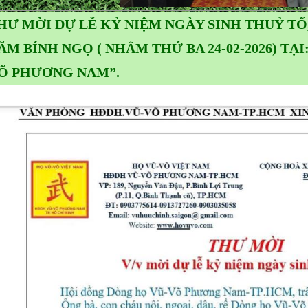
HƯ MỜI DỰ LỄ KỶ NIỆM NGÀY SINH THUỶ TỔ
ĂM BÍNH NGỌ ( NHẰM THỨ BA 24-02-2026) T
Õ PHƯƠNG NAM”.