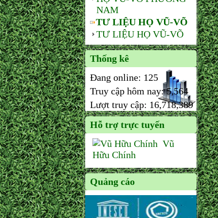
NAM
TƯ LIỆU HỌ VŨ-VÕ
TƯ LIỆU HỌ VŨ-VÕ
Thống kê
Đang online:
125
Truy cập hôm nay:
5,564
Lượt truy cập:
16,718,389
Hỗ trợ trực tuyến
Vũ
Hữu Chính
Quảng cáo