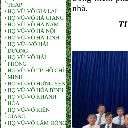
THÁP
nhà.
HỌ VŨ-VÕ GIA LAI
HỌ VŨ-VÕ HÀ GIANG
T
HỌ VŨ-VÕ HÀ NAM
HỌ VŨ-VÕ HÀ NỘI
HỌ VŨ-VÕ HÀ TĨNH
HỌ VŨ--VÕ HẢI
DƯƠNG
HỌ VŨ-VÕ HẢI
PHÒNG
HỌ VŨ-VÕ TP. HỒ CHÍ
MINH
HỌ VŨ-VÕ HƯNG YÊN
HỌ VŨ-VÕ HÒA BÌNH
HỌ VŨ-VÕ KHÁNH
HÒA
HỌ VŨ-VÕ KIÊN
GIANG
HỌ VŨ-VÕ LÂM ĐỒNG