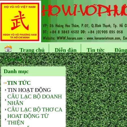
Trang chủ
Diễn đàn
Tin tức
Đăng
Liên hệ
Danh mục
TIN TỨC
TIN HOẠT ĐỘNG
CÂU LẠC BỘ DOANH
NHÂN
CÂU LẠC BỘ THƠ CA
HOAT ĐỘNG TỪ
THIỆN