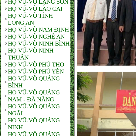
HỌ VŨ-VÕ LẠNG SƠN
HỌ VŨ-VÕ LÀO CAI
HỌ VŨ-VÕ TỈNH
LONG AN
HỌ VŨ-VÕ NAM ĐỊNH
HỌ VŨ-VÕ NGHỆ AN
HỌ VŨ-VÕ NINH BÌNH
HỌ VŨ-VÕ NINH
THUẬN
HỌ VŨ-VÕ PHÚ THỌ
HỌ VŨ-VÕ PHÚ YÊN
HỌ VŨ-VÕ QUẢNG
BÌNH
HỌ VŨ-VÕ QUẢNG
NAM - ĐÀ NẴNG
HỌ VŨ-VÕ QUẢNG
NGÃI
HỌ VŨ-VÕ QUẢNG
NINH
HỌ VŨ-VÕ QUẢNG