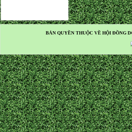
BẢN QUYỀN THUỘC VỀ HỘI ĐỒNG D