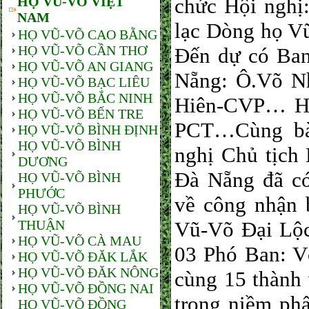
HỌ VŨ-VÕ VIỆT
chức Hội nghị
NAM
lạc Dòng họ Vũ
HỌ VŨ-VÕ CAO BẰNG
HỌ VŨ-VÕ CẦN THƠ
Đến dự có Ba
HỌ VŨ-VÕ AN GIANG
Nẵng: Ô.Võ N
HỌ VŨ-VÕ BẠC LIÊU
HỌ VŨ-VÕ BẮC NINH
Hiên-CVP… HĐ
HỌ VŨ-VÕ BẾN TRE
PCT…Cùng bà 
HỌ VŨ-VÕ BÌNH ĐỊNH
HỌ VŨ-VÕ BÌNH
nghị Chủ tịch
DƯƠNG
Đà Nẵng đã c
HỌ VŨ-VÕ BÌNH
PHƯỚC
về công nhận 
HỌ VŨ-VÕ BÌNH
THUẬN
Vũ-Võ Đại Lộc
HỌ VŨ-VÕ CÀ MAU
03 Phó Ban: V
HỌ VŨ-VÕ ĐĂK LẮK
HỌ VŨ-VÕ ĐĂK NÔNG
cùng 15 thành 
HỌ VŨ-VÕ ĐỒNG NAI
trong niềm ph
HỌ VŨ-VÕ ĐỒNG