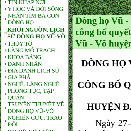
TIN KHẮP NƠI
Y HỌC VÀ ĐỜI SỐNG
NHẮN TÌM BÀ CON
Dòng họ Vũ - 
DÒNG HỌ
KHỞI NGUỒN, LỊCH
công bố quyết
SỬ DÒNG HỌ VŨ-VÕ
Vũ - Võ huyện
THỦY TỔ
LÀNG MỘ TRẠCH
KHOA BẢNG
DÒNG HỌ 
DANH NHÂN
ĐỊA DANH LỊCH SỬ
GIA PHẢ
CÔNG BỐ Q
NGHỀ, LÀNG NGHỀ
PHONG TỤC, TẬP
QUÁN
TRUYỀN THUYẾT VỀ
HUYỆN ĐẠ
DÒNG HỌ VŨ-VÕ
NGHIÊN CỨU, TRAO
Ngày 27-4-20
ĐỔI