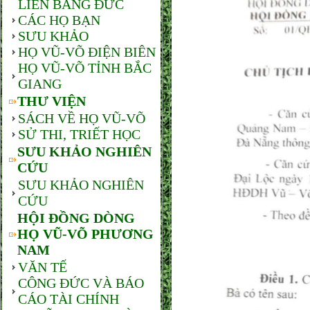
LIÊN BANG ĐỨC
CÁC HỌ BẠN
SƯU KHẢO
HỌ VŨ-VÕ ĐIỆN BIÊN
HỌ VŨ-VÕ TỈNH BẮC
GIANG
THƯ VIỆN
SÁCH VỀ HỌ VŨ-VÕ
SỬ THI, TRIẾT HỌC
SƯU KHẢO NGHIÊN
CỨU
SƯU KHẢO NGHIÊN
CỨU
HỘI ĐỒNG DÒNG
HỌ VŨ-VÕ PHƯƠNG
NAM
VĂN TẾ
CÔNG ĐỨC VÀ BÁO
CÁO TÀI CHÍNH