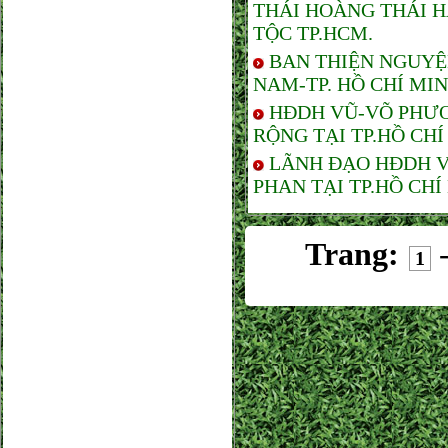
THÁI HOÀNG THÁI 
TỘC TP.HCM.
BAN THIỆN NGUYỆ
NAM-TP. HỒ CHÍ MI
HĐDH VŨ-VÕ PHƯƠ
RỘNG TẠI TP.HỒ CHÍ
LÃNH ĐẠO HĐDH V
PHAN TẠI TP.HỒ CHÍ
Trang:
1