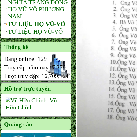
NGHĨA TRANG DÒNG
HỌ VŨ-VÕ PHƯƠNG
NAM
TƯ LIỆU HỌ VŨ-VÕ
TƯ LIỆU HỌ VŨ-VÕ
Thống kê
Đang online:
129
Truy cập hôm nay:
7,279
Lượt truy cập:
16,709,121
Hỗ trợ trực tuyến
Vũ
Hữu Chính
Quảng cáo