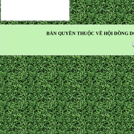
BẢN QUYỀN THUỘC VỀ HỘI ĐỒNG D