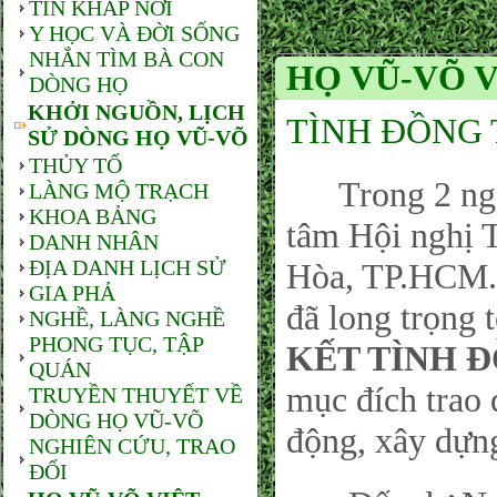
TIN KHẮP NƠI
Y HỌC VÀ ĐỜI SỐNG
NHẮN TÌM BÀ CON
HỌ VŨ-VÕ V
DÒNG HỌ
KHỞI NGUỒN, LỊCH
TÌNH ĐỒNG 
SỬ DÒNG HỌ VŨ-VÕ
THỦY TỔ
Trong 2 ngày 
LÀNG MỘ TRẠCH
KHOA BẢNG
tâm Hội nghị 
DANH NHÂN
ĐỊA DANH LỊCH SỬ
Hòa, TP.HCM.
GIA PHẢ
đã long trọng t
NGHỀ, LÀNG NGHỀ
PHONG TỤC, TẬP
KẾT TÌNH 
QUÁN
mục đích trao 
TRUYỀN THUYẾT VỀ
DÒNG HỌ VŨ-VÕ
động, xây dựn
NGHIÊN CỨU, TRAO
ĐỔI