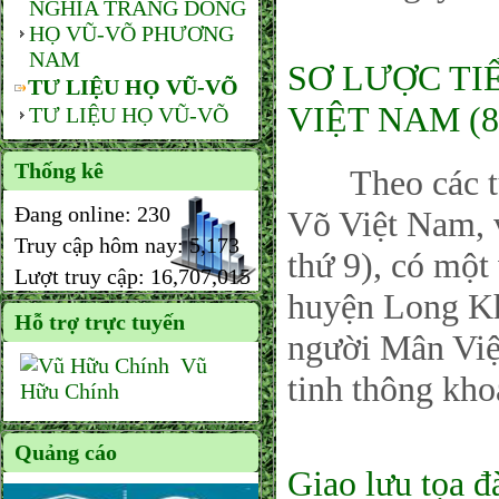
NGHĨA TRANG DÒNG
HỌ VŨ-VÕ PHƯƠNG
NAM
SƠ LƯỢC TI
TƯ LIỆU HỌ VŨ-VÕ
VIỆT NAM (8
TƯ LIỆU HỌ VŨ-VÕ
Thống kê
Theo các tư l
Đang online:
230
Võ Việt Nam, 
Truy cập hôm nay:
5,173
thứ 9), có một
Lượt truy cập:
16,707,015
huyện Long Kh
Hỗ trợ trực tuyến
người Mân Việ
Vũ
tinh thông kho
Hữu Chính
Quảng cáo
Giao lưu tọa đ