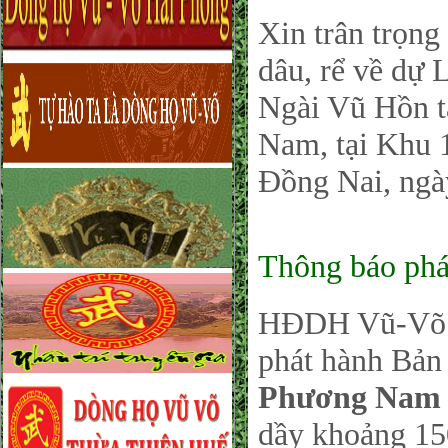
Xin trân trọng
dâu, rể về dự
Ngài Vũ Hồn t
Nam, tại Khu 
Đồng Nai, ngà
Thông báo phá
HĐDH Vũ-Võ P
phát hành Bản 
Phương Nam 
dầy khoảng 150