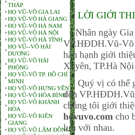
THÁP
HỌ VŨ-VÕ GIA LAI
LỜI GIỚI TH
HỌ VŨ-VÕ HÀ GIANG
HỌ VŨ-VÕ HÀ NAM
Nhân ngày Gia đ
HỌ VŨ-VÕ HÀ NỘI
HỌ VŨ-VÕ HÀ TĨNH
VP.HĐDH.Vũ-Võ P
HỌ VŨ--VÕ HẢI
hân hạnh giới thi
DƯƠNG
HỌ VŨ-VÕ HẢI
Xuyên, TP.Hà Nội
PHÒNG
HỌ VŨ-VÕ TP. HỒ CHÍ
Quý vị có thể gử
MINH
HỌ VŨ-VÕ HƯNG YÊN
đến VP.HĐDH.Vũ-
HỌ VŨ-VÕ HÒA BÌNH
HỌ VŨ-VÕ KHÁNH
chúng tôi giới thi
HÒA
hovuvo.com
cho b
HỌ VŨ-VÕ KIÊN
GIANG
lưu với nhau.
HỌ VŨ-VÕ LÂM ĐỒNG