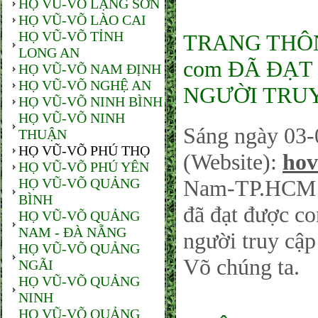
HỌ VŨ-VÕ LẠNG SƠN
HỌ VŨ-VÕ LÀO CAI
HỌ VŨ-VÕ TỈNH
TRANG THÔNG
LONG AN
com ĐÃ ĐẠT 
HỌ VŨ-VÕ NAM ĐỊNH
HỌ VŨ-VÕ NGHỆ AN
NGƯỜI TRUY
HỌ VŨ-VÕ NINH BÌNH
HỌ VŨ-VÕ NINH
Sáng ngày 03-
THUẬN
HỌ VŨ-VÕ PHÚ THỌ
(Website):
hov
HỌ VŨ-VÕ PHÚ YÊN
HỌ VŨ-VÕ QUẢNG
Nam-TP.HCM sá
BÌNH
đã đạt được co
HỌ VŨ-VÕ QUẢNG
NAM - ĐÀ NẴNG
người truy cậ
HỌ VŨ-VÕ QUẢNG
Võ chúng ta.
NGÃI
HỌ VŨ-VÕ QUẢNG
NINH
HỌ VŨ-VÕ QUẢNG