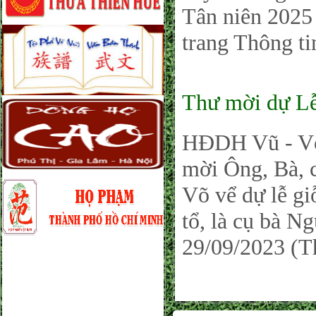
Tân niên 2025 
trang Thông ti
Thư mời dự L
HĐDH Vũ - Võ
mời Ông, Bà, c
Võ vể dự lễ g
tổ, là cụ bà N
29/09/2023 (