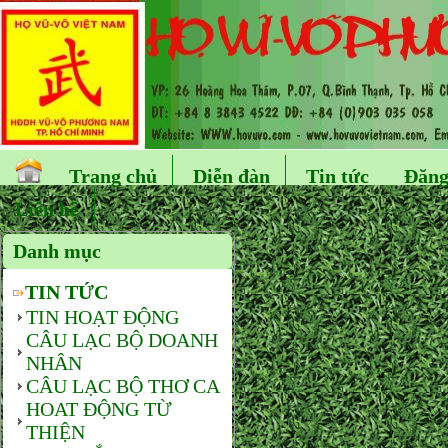
Trang chủ
Diễn đàn
Tin tức
Đăng
Liên hệ
Danh mục
TIN TỨC
TIN HOẠT ĐỘNG
CÂU LẠC BỘ DOANH
NHÂN
CÂU LẠC BỘ THƠ CA
HOAT ĐỘNG TỪ
THIỆN