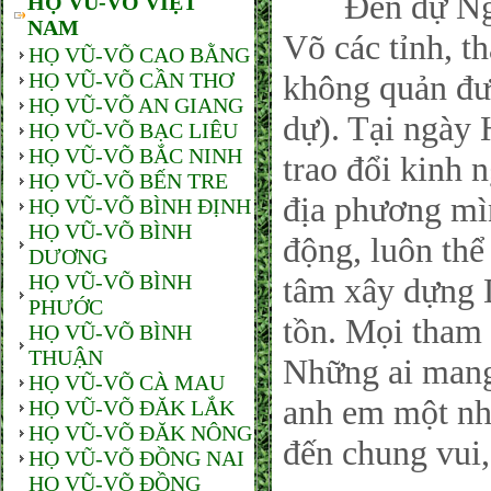
Đến dự Ngày
HỌ VŨ-VÕ VIỆT
NAM
Võ các tỉnh, t
HỌ VŨ-VÕ CAO BẰNG
HỌ VŨ-VÕ CẦN THƠ
không quản đư
HỌ VŨ-VÕ AN GIANG
dự). Tại ngày 
HỌ VŨ-VÕ BẠC LIÊU
HỌ VŨ-VÕ BẮC NINH
trao đổi kinh
HỌ VŨ-VÕ BẾN TRE
địa phương mìn
HỌ VŨ-VÕ BÌNH ĐỊNH
HỌ VŨ-VÕ BÌNH
động, luôn thể 
DƯƠNG
HỌ VŨ-VÕ BÌNH
tâm xây dựng 
PHƯỚC
tồn. Mọi tham 
HỌ VŨ-VÕ BÌNH
THUẬN
Những ai man
HỌ VŨ-VÕ CÀ MAU
anh em một nhà
HỌ VŨ-VÕ ĐĂK LẮK
HỌ VŨ-VÕ ĐĂK NÔNG
đến chung vui,
HỌ VŨ-VÕ ĐỒNG NAI
HỌ VŨ-VÕ ĐỒNG