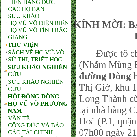
LIÊN BANG ĐỨC
CÁC HỌ BẠN
SƯU KHẢO
KÍNH MỜI: 
HỌ VŨ-VÕ ĐIỆN BIÊN
HỌ VŨ-VÕ TỈNH BẮC
GIANG
THƯ VIỆN
Được tổ chức
SÁCH VỀ HỌ VŨ-VÕ
SỬ THI, TRIẾT HỌC
(Nhằm Mùng Ba
SƯU KHẢO NGHIÊN
đường Dòng 
CỨU
SƯU KHẢO NGHIÊN
Thị Giờ, khu 
CỨU
HỘI ĐỒNG DÒNG
Long Thành cũ
HỌ VŨ-VÕ PHƯƠNG
tại nhà hàng 
NAM
VĂN TẾ
Hoà (P.1, quậ
CÔNG ĐỨC VÀ BÁO
07h00 ngày 21
CÁO TÀI CHÍNH