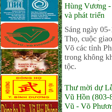
Hùng Vương - 
và phát triển
Sáng ngày 05-1
Thọ, cuộc gia
Võ các tỉnh Ph
trong không kh
tộc.
Thư mời dự Lễ
Vũ Hồn (803-8
Vũ - Võ Phươ