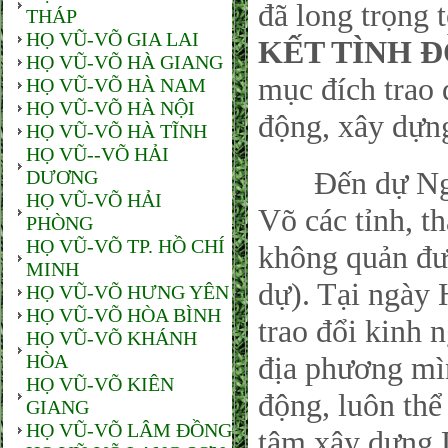
đã long trọng t
THÁP
HỌ VŨ-VÕ GIA LAI
KẾT TÌNH 
HỌ VŨ-VÕ HÀ GIANG
mục đích trao 
HỌ VŨ-VÕ HÀ NAM
HỌ VŨ-VÕ HÀ NỘI
động, xây dựn
HỌ VŨ-VÕ HÀ TĨNH
HỌ VŨ--VÕ HẢI
Đến dự Ngày
DƯƠNG
HỌ VŨ-VÕ HẢI
Võ các tỉnh, t
PHÒNG
HỌ VŨ-VÕ TP. HỒ CHÍ
không quản đư
MINH
dự). Tại ngày 
HỌ VŨ-VÕ HƯNG YÊN
HỌ VŨ-VÕ HÒA BÌNH
trao đổi kinh
HỌ VŨ-VÕ KHÁNH
HÒA
địa phương mìn
HỌ VŨ-VÕ KIÊN
động, luôn thể 
GIANG
HỌ VŨ-VÕ LÂM ĐỒNG
tâm xây dựng 