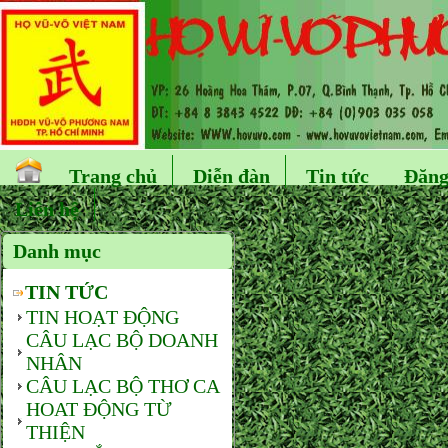
Trang chủ
Diễn đàn
Tin tức
Đăng
Liên hệ
Danh mục
TIN TỨC
TIN HOẠT ĐỘNG
CÂU LẠC BỘ DOANH
NHÂN
CÂU LẠC BỘ THƠ CA
HOAT ĐỘNG TỪ
THIỆN