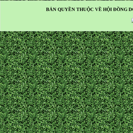
BẢN QUYỀN THUỘC VỀ HỘI ĐỒNG D