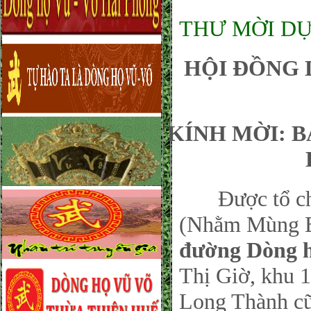
THƯ MỜI DỰ
HỘI ĐỒNG 
KÍNH MỜI: 
Được tổ chức
(Nhằm Mùng Ba
đường Dòng 
Thị Giờ, khu 
Long Thành cũ