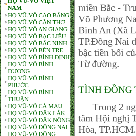
HỌ VŨ-VÕ VIỆT
miền Bắc - Tr
NAM
HỌ VŨ-VÕ CAO BẰNG
Võ Phương Nam
HỌ VŨ-VÕ CẦN THƠ
Bình An (Xã L
HỌ VŨ-VÕ AN GIANG
HỌ VŨ-VÕ BẠC LIÊU
TP.Đồng Nai 
HỌ VŨ-VÕ BẮC NINH
HỌ VŨ-VÕ BẾN TRE
bậc tiền bối c
HỌ VŨ-VÕ BÌNH ĐỊNH
Từ đường.
HỌ VŨ-VÕ BÌNH
DƯƠNG
HỌ VŨ-VÕ BÌNH
PHƯỚC
TÌNH ĐỒNG 
HỌ VŨ-VÕ BÌNH
THUẬN
Trong 2 ngày 
HỌ VŨ-VÕ CÀ MAU
HỌ VŨ-VÕ ĐĂK LẮK
tâm Hội nghị 
HỌ VŨ-VÕ ĐĂK NÔNG
HỌ VŨ-VÕ ĐỒNG NAI
Hòa, TP.HCM.
HỌ VŨ-VÕ ĐỒNG