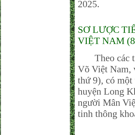
2025.
SƠ LƯỢC TI
VIỆT NAM (8
Theo các tư l
Võ Việt Nam, 
thứ 9), có một
huyện Long Kh
người Mân Việ
tinh thông kho