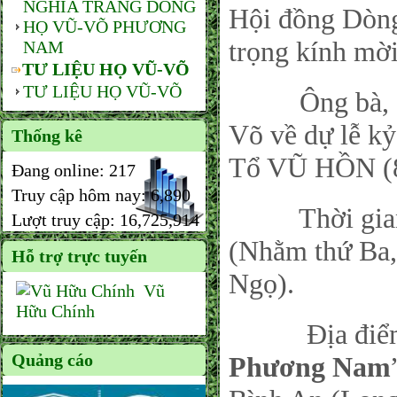
NGHĨA TRANG DÒNG
Hội đồng Dòn
HỌ VŨ-VÕ PHƯƠNG
trọng kính mời
NAM
TƯ LIỆU HỌ VŨ-VÕ
TƯ LIỆU HỌ VŨ-VÕ
Ông bà, con 
Võ về dự lễ k
Thống kê
Tổ VŨ HỒN (8
Đang online:
217
Truy cập hôm nay:
6,890
Thời gian: V
Lượt truy cập:
16,725,914
(Nhằm thứ Ba
Hỗ trợ trực tuyến
Ngọ).
Vũ
Hữu Chính
Địa điểm:
Quảng cáo
Phương Nam