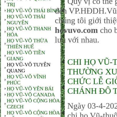
Quý vị có thể gử
TRỊ
đến VP.HĐDH.Vũ-
HỌ VŨ-VÕ THÁI BÌNH
HỌ VŨ-VÕ THÁI
chúng tôi giới thi
NGUYÊN
hovuvo.com
cho b
HỌ VŨ-VÕ THANH
HÓA
lưu với nhau.
HỌ VŨ-VÕ THỪA
THIÊN HUẾ
HỌ VŨ-VÕ TIỀN
GIANG
CHI HỌ VŨ-
HỌ VŨ-VÕ TUYÊN
THƯỜNG XUY
QUANG
HỌ VŨ-VÕ VĨNH
CHỨC LỄ GI
PHÚC
HỌ VŨ-VÕ YÊN BÁI
CHÁNH ĐÔ T
HỌ VŨ-VÕ CANADA
HỌ VŨ-VÕ CỘNG HÒA
Ngày 03-4-202
CZECH
HỌ VŨ-VÕ CỘNG HÒA
chi họ Vũ-thu