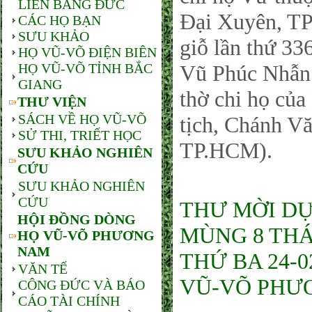
LIÊN BANG ĐỨC
Đại Xuyên, TP
CÁC HỌ BẠN
SƯU KHẢO
giỗ lần thứ 3
HỌ VŨ-VÕ ĐIỆN BIÊN
HỌ VŨ-VÕ TỈNH BẮC
Vũ Phúc Nhẫn 
GIANG
thờ chi họ củ
THƯ VIỆN
SÁCH VỀ HỌ VŨ-VÕ
tịch, Chánh 
SỬ THI, TRIẾT HỌC
TP.HCM).
SƯU KHẢO NGHIÊN
CỨU
SƯU KHẢO NGHIÊN
CỨU
THƯ MỜI DỰ
HỘI ĐỒNG DÒNG
MÙNG 8 THÁ
HỌ VŨ-VÕ PHƯƠNG
NAM
THỨ BA 24-
VĂN TẾ
VŨ-VÕ PHƯ
CÔNG ĐỨC VÀ BÁO
CÁO TÀI CHÍNH