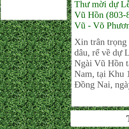
Thư mời dự Lễ
Vũ Hồn (803-8
Vũ - Võ Phươ
Xin trân trọng
dâu, rể về dự
Ngài Vũ Hồn t
Nam, tại Khu 
Đồng Nai, ngà