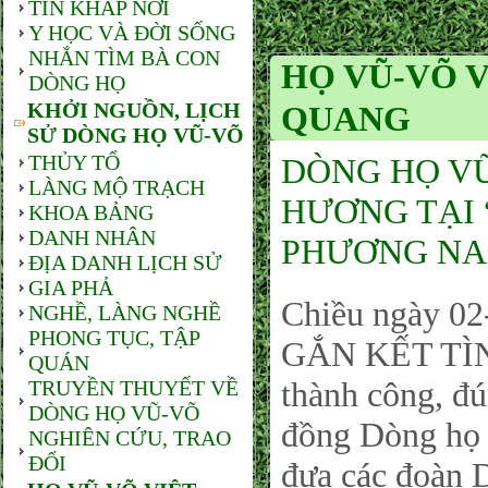
TIN KHẮP NƠI
Y HỌC VÀ ĐỜI SỐNG
NHẮN TÌM BÀ CON
HỌ VŨ-VÕ V
DÒNG HỌ
KHỞI NGUỒN, LỊCH
QUANG
SỬ DÒNG HỌ VŨ-VÕ
THỦY TỔ
DÒNG HỌ VŨ
LÀNG MỘ TRẠCH
HƯƠNG TẠI
KHOA BẢNG
DANH NHÂN
PHƯƠNG NA
ĐỊA DANH LỊCH SỬ
GIA PHẢ
Chiều ngày 0
NGHỀ, LÀNG NGHỀ
PHONG TỤC, TẬP
GẮN KẾT TÌ
QUÁN
thành công, đ
TRUYỀN THUYẾT VỀ
DÒNG HỌ VŨ-VÕ
đồng Dòng họ
NGHIÊN CỨU, TRAO
ĐỔI
đưa các đoàn 