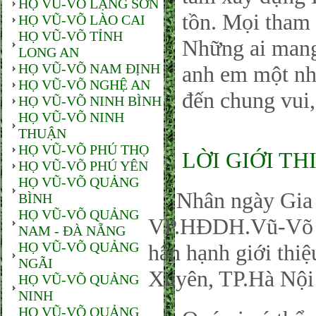
HỌ VŨ-VÕ LẠNG SƠN
tồn. Mọi tham 
HỌ VŨ-VÕ LÀO CAI
HỌ VŨ-VÕ TỈNH
Những ai man
LONG AN
HỌ VŨ-VÕ NAM ĐỊNH
anh em một nhà
HỌ VŨ-VÕ NGHỆ AN
đến chung vui,
HỌ VŨ-VÕ NINH BÌNH
HỌ VŨ-VÕ NINH
THUẬN
HỌ VŨ-VÕ PHÚ THỌ
LỜI GIỚI TH
HỌ VŨ-VÕ PHÚ YÊN
HỌ VŨ-VÕ QUẢNG
Nhân ngày Gia đ
BÌNH
HỌ VŨ-VÕ QUẢNG
VP.HĐDH.Vũ-Võ P
NAM - ĐÀ NẴNG
HỌ VŨ-VÕ QUẢNG
hân hạnh giới thi
NGÃI
Xuyên, TP.Hà Nội
HỌ VŨ-VÕ QUẢNG
NINH
HỌ VŨ-VÕ QUẢNG