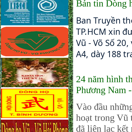
Bản tin Dòng 
Ban Truyền th
TP.HCM xin đượ
Vũ - Võ Số 20
A4, dày 188 tr
24 năm hình t
Phương Nam -
Vào đầu những 
hoạt trong Vũ 
đã liên lạc kế