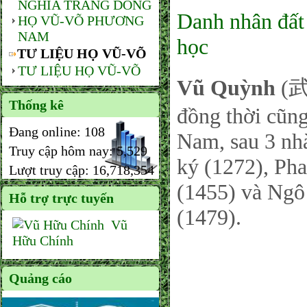
NGHĨA TRANG DÒNG
Danh nhân đất
HỌ VŨ-VÕ PHƯƠNG
NAM
học
TƯ LIỆU HỌ VŨ-VÕ
TƯ LIỆU HỌ VŨ-VÕ
Vũ Quỳnh
(武瓊
Thống kê
đồng thời cũng
Đang online:
108
Nam, sau 3 nh
Truy cập hôm nay:
5,529
ký (1272), Pha
Lượt truy cập:
16,718,354
(1455) và Ngô 
Hỗ trợ trực tuyến
(1479).
Vũ
Hữu Chính
Quảng cáo