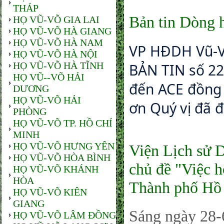
THÁP
Bản tin Dòng 
HỌ VŨ-VÕ GIA LAI
HỌ VŨ-VÕ HÀ GIANG
HỌ VŨ-VÕ HÀ NAM
VP HĐDH Vũ-V
HỌ VŨ-VÕ HÀ NỘI
HỌ VŨ-VÕ HÀ TĨNH
BẢN TIN số 22
HỌ VŨ--VÕ HẢI
đến ACE đồng 
DƯƠNG
HỌ VŨ-VÕ HẢI
ơn Quý vị đã đ
PHÒNG
HỌ VŨ-VÕ TP. HỒ CHÍ
MINH
HỌ VŨ-VÕ HƯNG YÊN
Viện Lịch sử 
HỌ VŨ-VÕ HÒA BÌNH
chủ đề "Việc h
HỌ VŨ-VÕ KHÁNH
HÒA
Thành phố Hồ
HỌ VŨ-VÕ KIÊN
GIANG
Sáng ngày 28-
HỌ VŨ-VÕ LÂM ĐỒNG