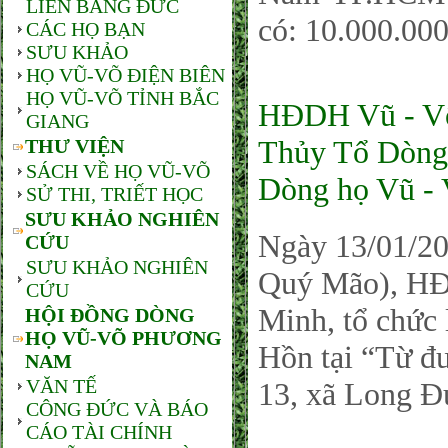
LIÊN BANG ĐỨC
có: 10.000.000
CÁC HỌ BẠN
SƯU KHẢO
HỌ VŨ-VÕ ĐIỆN BIÊN
HỌ VŨ-VÕ TỈNH BẮC
HĐDH Vũ - Võ
GIANG
Thủy Tổ Dòng 
THƯ VIỆN
SÁCH VỀ HỌ VŨ-VÕ
Dòng họ Vũ -
SỬ THI, TRIẾT HỌC
SƯU KHẢO NGHIÊN
Ngày 13/01/2
CỨU
SƯU KHẢO NGHIÊN
Quý Mão), HĐ
CỨU
Minh, tổ chức 
HỘI ĐỒNG DÒNG
HỌ VŨ-VÕ PHƯƠNG
Hồn tại “Từ 
NAM
VĂN TẾ
13, xã Long Đ
CÔNG ĐỨC VÀ BÁO
CÁO TÀI CHÍNH