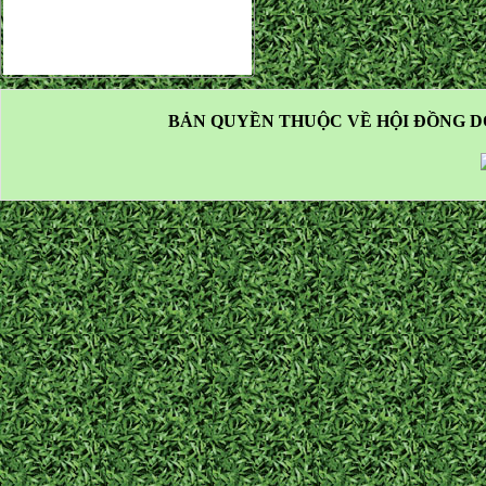
BẢN QUYỀN THUỘC VỀ HỘI ĐỒNG D