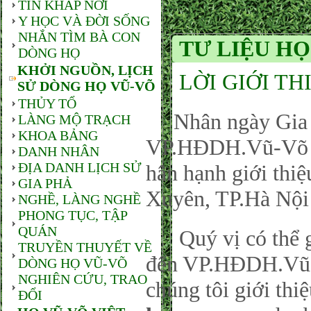
TIN KHẮP NƠI
Y HỌC VÀ ĐỜI SỐNG
NHẮN TÌM BÀ CON
TƯ LIỆU HỌ
DÒNG HỌ
KHỞI NGUỒN, LỊCH
LỜI GIỚI TH
SỬ DÒNG HỌ VŨ-VÕ
THỦY TỔ
Nhân ngày Gia đ
LÀNG MỘ TRẠCH
KHOA BẢNG
VP.HĐDH.Vũ-Võ P
DANH NHÂN
ĐỊA DANH LỊCH SỬ
hân hạnh giới thi
GIA PHẢ
Xuyên, TP.Hà Nội
NGHỀ, LÀNG NGHỀ
PHONG TỤC, TẬP
QUÁN
Quý vị có thể gử
TRUYỀN THUYẾT VỀ
đến VP.HĐDH.Vũ-
DÒNG HỌ VŨ-VÕ
NGHIÊN CỨU, TRAO
chúng tôi giới thi
ĐỔI