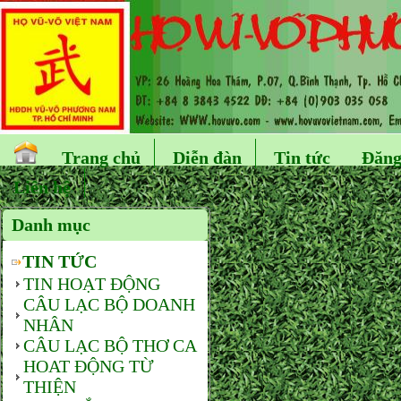
Trang chủ
Diễn đàn
Tin tức
Đăng
Liên hệ
Danh mục
TIN TỨC
TIN HOẠT ĐỘNG
CÂU LẠC BỘ DOANH
NHÂN
CÂU LẠC BỘ THƠ CA
HOAT ĐỘNG TỪ
THIỆN