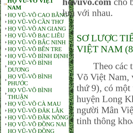
hovuvo.com
cho b
HỌ VŨ-VÕ VIỆT
NAM
lưu với nhau.
HỌ VŨ-VÕ CAO BẰNG
HỌ VŨ-VÕ CẦN THƠ
HỌ VŨ-VÕ AN GIANG
HỌ VŨ-VÕ BẠC LIÊU
SƠ LƯỢC TI
HỌ VŨ-VÕ BẮC NINH
VIỆT NAM (8
HỌ VŨ-VÕ BẾN TRE
HỌ VŨ-VÕ BÌNH ĐỊNH
HỌ VŨ-VÕ BÌNH
Theo các tư l
DƯƠNG
Võ Việt Nam, 
HỌ VŨ-VÕ BÌNH
PHƯỚC
thứ 9), có một
HỌ VŨ-VÕ BÌNH
THUẬN
huyện Long Kh
HỌ VŨ-VÕ CÀ MAU
người Mân Việ
HỌ VŨ-VÕ ĐĂK LẮK
HỌ VŨ-VÕ ĐĂK NÔNG
tinh thông kho
HỌ VŨ-VÕ ĐỒNG NAI
HỌ VŨ-VÕ ĐỒNG