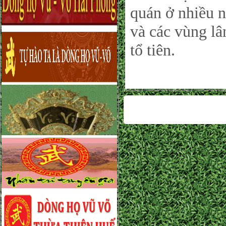
quán ở nhiều n
và các vùng lâ
tổ tiên.