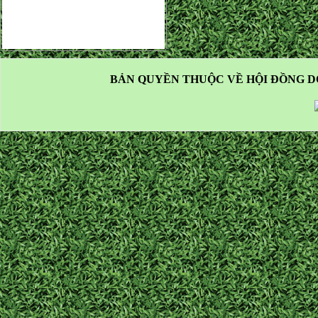
BẢN QUYỀN THUỘC VỀ HỘI ĐỒNG D