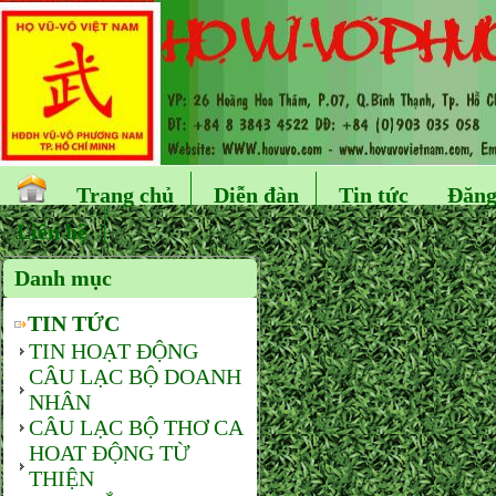
Trang chủ
Diễn đàn
Tin tức
Đăng
Liên hệ
Danh mục
TIN TỨC
TIN HOẠT ĐỘNG
CÂU LẠC BỘ DOANH
NHÂN
CÂU LẠC BỘ THƠ CA
HOAT ĐỘNG TỪ
THIỆN