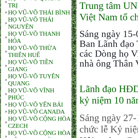
Trung tâm UN
TRỊ
HỌ VŨ-VÕ THÁI BÌNH
Việt Nam tổ c
HỌ VŨ-VÕ THÁI
NGUYÊN
Sáng ngày 15
HỌ VŨ-VÕ THANH
HÓA
Ban Lãnh đạ
HỌ VŨ-VÕ THỪA
các Dòng họ V
THIÊN HUẾ
nhà ông Thân V
HỌ VŨ-VÕ TIỀN
GIANG
HỌ VŨ-VÕ TUYÊN
QUANG
Lãnh đạo HĐ
HỌ VŨ-VÕ VĨNH
PHÚC
kỷ niệm 10 nă
HỌ VŨ-VÕ YÊN BÁI
HỌ VŨ-VÕ CANADA
Sáng ngày 27-
HỌ VŨ-VÕ CỘNG HÒA
CZECH
chức lễ Kỷ niệ
HỌ VŨ-VÕ CỘNG HÒA