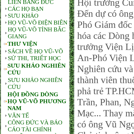
Hội trường Cu
LIÊN BANG ĐỨC
CÁC HỌ BẠN
Đến dự có ôn
SƯU KHẢO
HỌ VŨ-VÕ ĐIỆN BIÊN
Phó Giám đốc
HỌ VŨ-VÕ TỈNH BẮC
hóa các Dòng 
GIANG
THƯ VIỆN
trưởng Viện L
SÁCH VỀ HỌ VŨ-VÕ
An-Phó Viện L
SỬ THI, TRIẾT HỌC
SƯU KHẢO NGHIÊN
Nghiên cứu và
CỨU
thành viên th
SƯU KHẢO NGHIÊN
CỨU
phả trẻ TP.HC
HỘI ĐỒNG DÒNG
Trần, Phan, N
HỌ VŨ-VÕ PHƯƠNG
NAM
Mạc... Thay 
VĂN TẾ
có ông Vũ Ng
CÔNG ĐỨC VÀ BÁO
CÁO TÀI CHÍNH