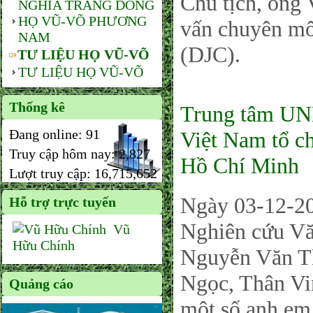
Chủ tịch, ông
NGHĨA TRANG DÒNG
HỌ VŨ-VÕ PHƯƠNG
vấn chuyên mô
NAM
(DJC).
TƯ LIỆU HỌ VŨ-VÕ
TƯ LIỆU HỌ VŨ-VÕ
Thống kê
Trung tâm UN
Đang online:
91
Việt Nam tổ ch
Truy cập hôm nay:
2,827
Hồ Chí Minh
Lượt truy cập:
16,715,652
Ngày 03-12-2
Hỗ trợ trực tuyến
Nghiên cứu Vă
Vũ
Hữu Chính
Nguyễn Văn T
Ngọc, Thân Vi
Quảng cáo
môt số anh em