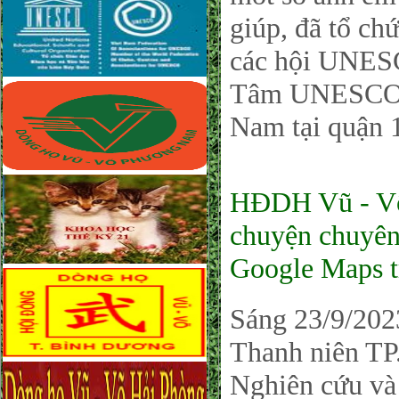
giúp, đã tổ ch
các hội UNESC
Tâm UNESCO N
Nam tại quận
HĐDH Vũ - Võ
chuyện chuyên 
Google Maps t
Sáng 23/9/202
Thanh niên T
Nghiên cứu v