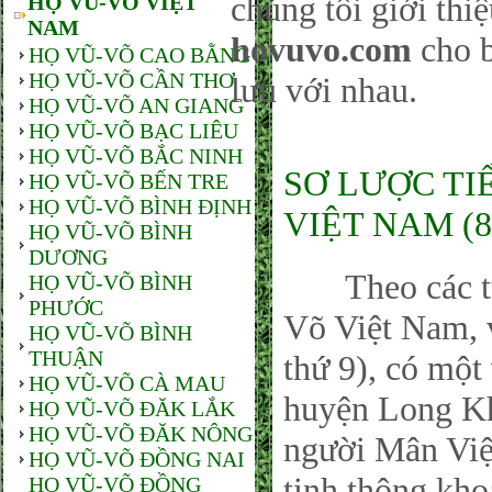
chúng tôi giới thi
HỌ VŨ-VÕ VIỆT
NAM
hovuvo.com
cho b
HỌ VŨ-VÕ CAO BẰNG
HỌ VŨ-VÕ CẦN THƠ
lưu với nhau.
HỌ VŨ-VÕ AN GIANG
HỌ VŨ-VÕ BẠC LIÊU
HỌ VŨ-VÕ BẮC NINH
SƠ LƯỢC TI
HỌ VŨ-VÕ BẾN TRE
HỌ VŨ-VÕ BÌNH ĐỊNH
VIỆT NAM (8
HỌ VŨ-VÕ BÌNH
DƯƠNG
Theo các tư l
HỌ VŨ-VÕ BÌNH
PHƯỚC
Võ Việt Nam, 
HỌ VŨ-VÕ BÌNH
THUẬN
thứ 9), có một
HỌ VŨ-VÕ CÀ MAU
huyện Long Kh
HỌ VŨ-VÕ ĐĂK LẮK
HỌ VŨ-VÕ ĐĂK NÔNG
người Mân Việ
HỌ VŨ-VÕ ĐỒNG NAI
tinh thông kho
HỌ VŨ-VÕ ĐỒNG