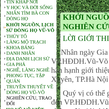
TIN KHẮP NƠI
Y HỌC VÀ ĐỜI SỐNG
NHẮN TÌM BÀ CON
KHỞI NGUỒN
DÒNG HỌ
KHỞI NGUỒN, LỊCH
NGHIÊN CỨ
SỬ DÒNG HỌ VŨ-VÕ
THỦY TỔ
LỜI GIỚI TH
LÀNG MỘ TRẠCH
KHOA BẢNG
Nhân ngày Gia đ
DANH NHÂN
ĐỊA DANH LỊCH SỬ
VP.HĐDH.Vũ-Võ P
GIA PHẢ
hân hạnh giới thi
NGHỀ, LÀNG NGHỀ
PHONG TỤC, TẬP
Xuyên, TP.Hà Nội
QUÁN
TRUYỀN THUYẾT VỀ
Quý vị có thể gử
DÒNG HỌ VŨ-VÕ
NGHIÊN CỨU, TRAO
đến VP.HĐDH.Vũ-
ĐỔI