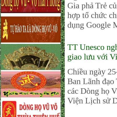
Gia phả Trẻ c
hợp tổ chức ch
dụng Google M
TT Unesco ngh
giao lưu với V
Chiều ngày 2
Ban Lãnh đạo
các Dòng họ V
Viện Lịch sử 